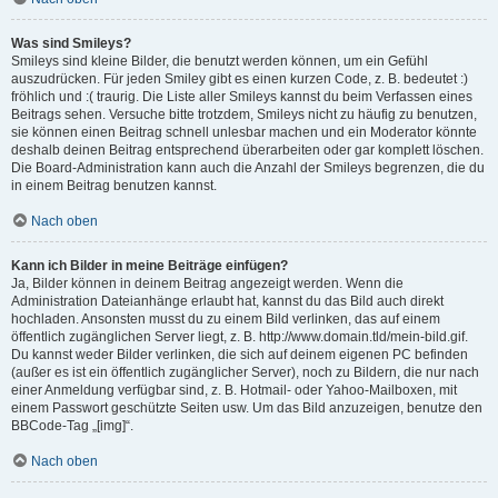
Was sind Smileys?
Smileys sind kleine Bilder, die benutzt werden können, um ein Gefühl
auszudrücken. Für jeden Smiley gibt es einen kurzen Code, z. B. bedeutet :)
fröhlich und :( traurig. Die Liste aller Smileys kannst du beim Verfassen eines
Beitrags sehen. Versuche bitte trotzdem, Smileys nicht zu häufig zu benutzen,
sie können einen Beitrag schnell unlesbar machen und ein Moderator könnte
deshalb deinen Beitrag entsprechend überarbeiten oder gar komplett löschen.
Die Board-Administration kann auch die Anzahl der Smileys begrenzen, die du
in einem Beitrag benutzen kannst.
Nach oben
Kann ich Bilder in meine Beiträge einfügen?
Ja, Bilder können in deinem Beitrag angezeigt werden. Wenn die
Administration Dateianhänge erlaubt hat, kannst du das Bild auch direkt
hochladen. Ansonsten musst du zu einem Bild verlinken, das auf einem
öffentlich zugänglichen Server liegt, z. B. http://www.domain.tld/mein-bild.gif.
Du kannst weder Bilder verlinken, die sich auf deinem eigenen PC befinden
(außer es ist ein öffentlich zugänglicher Server), noch zu Bildern, die nur nach
einer Anmeldung verfügbar sind, z. B. Hotmail- oder Yahoo-Mailboxen, mit
einem Passwort geschützte Seiten usw. Um das Bild anzuzeigen, benutze den
BBCode-Tag „[img]“.
Nach oben