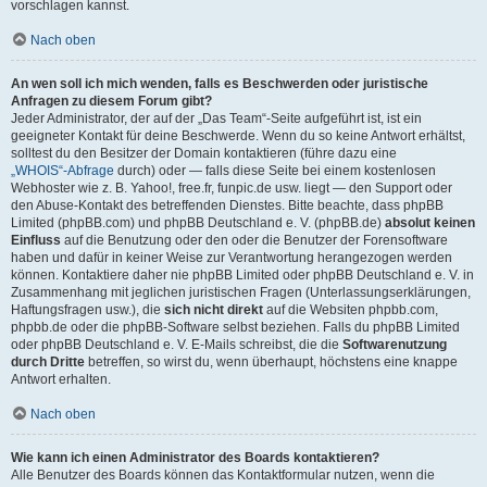
vorschlagen kannst.
Nach oben
An wen soll ich mich wenden, falls es Beschwerden oder juristische
Anfragen zu diesem Forum gibt?
Jeder Administrator, der auf der „Das Team“-Seite aufgeführt ist, ist ein
geeigneter Kontakt für deine Beschwerde. Wenn du so keine Antwort erhältst,
solltest du den Besitzer der Domain kontaktieren (führe dazu eine
„WHOIS“-Abfrage
durch) oder — falls diese Seite bei einem kostenlosen
Webhoster wie z. B. Yahoo!, free.fr, funpic.de usw. liegt — den Support oder
den Abuse-Kontakt des betreffenden Dienstes. Bitte beachte, dass phpBB
Limited (phpBB.com) und phpBB Deutschland e. V. (phpBB.de)
absolut keinen
Einfluss
auf die Benutzung oder den oder die Benutzer der Forensoftware
haben und dafür in keiner Weise zur Verantwortung herangezogen werden
können. Kontaktiere daher nie phpBB Limited oder phpBB Deutschland e. V. in
Zusammenhang mit jeglichen juristischen Fragen (Unterlassungserklärungen,
Haftungsfragen usw.), die
sich nicht direkt
auf die Websiten phpbb.com,
phpbb.de oder die phpBB-Software selbst beziehen. Falls du phpBB Limited
oder phpBB Deutschland e. V. E-Mails schreibst, die die
Softwarenutzung
durch Dritte
betreffen, so wirst du, wenn überhaupt, höchstens eine knappe
Antwort erhalten.
Nach oben
Wie kann ich einen Administrator des Boards kontaktieren?
Alle Benutzer des Boards können das Kontaktformular nutzen, wenn die