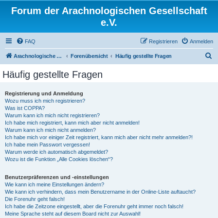
Forum der Arachnologischen Gesellschaft
e.V.
FAQ
Registrieren
Anmelden
S
Arachnologische Gesellschaft e. V.
Forenübersicht
Häufig gestellte Fragen
u
Häufig gestellte Fragen
c
h
Registrierung und Anmeldung
Wozu muss ich mich registrieren?
e
Was ist COPPA?
Warum kann ich mich nicht registrieren?
Ich habe mich registriert, kann mich aber nicht anmelden!
Warum kann ich mich nicht anmelden?
Ich habe mich vor einiger Zeit registriert, kann mich aber nicht mehr anmelden?!
Ich habe mein Passwort vergessen!
Warum werde ich automatisch abgemeldet?
Wozu ist die Funktion „Alle Cookies löschen“?
Benutzerpräferenzen und -einstellungen
Wie kann ich meine Einstellungen ändern?
Wie kann ich verhindern, dass mein Benutzername in der Online-Liste auftaucht?
Die Forenuhr geht falsch!
Ich habe die Zeitzone eingestellt, aber die Forenuhr geht immer noch falsch!
Meine Sprache steht auf diesem Board nicht zur Auswahl!