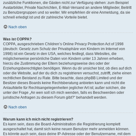
zusätzliche Funktionen, die Gästen nicht zur Verfügung stehen: zum Beispiel
Avatarbilder, Private Nachrichten, E-Mail-Versand an andere Mitglieder, Beitritt
zu Benutzergruppen und so weiter. Wir empfehlen dir eine Anmeldung, da sie
schnell erledigt ist und dir zahlreiche Vorteile bietet.
Nach oben
Was ist COPPA?
COPPA, ausgeschrieben Children’s Online Privacy Protection Act of 1998
(deutsch: Gesetz zum Schutz der Privatsphäre von Kindern im Internet von
1998) ist ein Gesetz in den USA, welches festlegt, dass Websites, die
möglicherweise persönliche Daten von Kindern unter 13 Jahren erheben,
hierzu die Zustimmung der Eltern beziehungsweise des oder der
Erziehungsberechtigten benötigen. Wenn du dir unsicher bist, ob dies auf dich
oder die Website, auf der du dich zu registrieren versuchst, zutrifft, ziehe einen
rechtlichen Beistand zu Rate. Bitte beachte, dass phpBB Limited und der
Besitzer dieses Boards keine Rechtsberatung anbieten kann und nicht die
Anlaufstelle für Rechtsangelegenheiten jeglicher Art ist; außer solchen, die
unter der Frage „An wen soll ich mich wenden, falls es Beschwerden oder
juristische Anfragen zu diesem Forum gibt?“ behandelt werden.
Nach oben
Warum kann ich mich nicht registrieren?
Es kann sein, dass die Board-Administration die Registrierung komplett
ausgeschaltet hat, damit sich keine neuen Benutzer mehr anmelden können.
Es könnte auch sein, dass deine IP-Adresse oder der Benutzername, mit dem