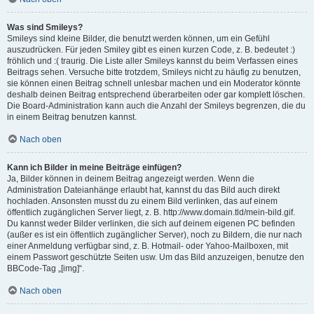
Was sind Smileys?
Smileys sind kleine Bilder, die benutzt werden können, um ein Gefühl
auszudrücken. Für jeden Smiley gibt es einen kurzen Code, z. B. bedeutet :)
fröhlich und :( traurig. Die Liste aller Smileys kannst du beim Verfassen eines
Beitrags sehen. Versuche bitte trotzdem, Smileys nicht zu häufig zu benutzen,
sie können einen Beitrag schnell unlesbar machen und ein Moderator könnte
deshalb deinen Beitrag entsprechend überarbeiten oder gar komplett löschen.
Die Board-Administration kann auch die Anzahl der Smileys begrenzen, die du
in einem Beitrag benutzen kannst.
Nach oben
Kann ich Bilder in meine Beiträge einfügen?
Ja, Bilder können in deinem Beitrag angezeigt werden. Wenn die
Administration Dateianhänge erlaubt hat, kannst du das Bild auch direkt
hochladen. Ansonsten musst du zu einem Bild verlinken, das auf einem
öffentlich zugänglichen Server liegt, z. B. http://www.domain.tld/mein-bild.gif.
Du kannst weder Bilder verlinken, die sich auf deinem eigenen PC befinden
(außer es ist ein öffentlich zugänglicher Server), noch zu Bildern, die nur nach
einer Anmeldung verfügbar sind, z. B. Hotmail- oder Yahoo-Mailboxen, mit
einem Passwort geschützte Seiten usw. Um das Bild anzuzeigen, benutze den
BBCode-Tag „[img]“.
Nach oben