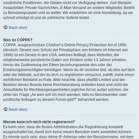
zusätzliche Funktionen, die Gästen nicht zur Verfügung stehen: zum Beispiel
Avatarbilder, Private Nachrichten, E-Mail-Versand an andere Mitglieder, Beitritt
zu Benutzergruppen und so weiter. Wir empfehlen dir eine Anmeldung, da sie
schnell erledigt ist und dir zahlreiche Vorteile bietet.
Nach oben
Was ist COPPA?
COPPA, ausgeschrieben Children’s Online Privacy Protection Act of 1998
(deutsch: Gesetz zum Schutz der Privatsphäre von Kindern im Internet von
1998) ist ein Gesetz in den USA, welches festlegt, dass Websites, die
möglicherweise persönliche Daten von Kindern unter 13 Jahren erheben,
hierzu die Zustimmung der Eltern beziehungsweise des oder der
Erziehungsberechtigten benötigen. Wenn du dir unsicher bist, ob dies auf dich
oder die Website, auf der du dich zu registrieren versuchst, zutrifft, ziehe einen
rechtlichen Beistand zu Rate. Bitte beachte, dass phpBB Limited und der
Besitzer dieses Boards keine Rechtsberatung anbieten kann und nicht die
Anlaufstelle für Rechtsangelegenheiten jeglicher Art ist; außer solchen, die
unter der Frage „An wen soll ich mich wenden, falls es Beschwerden oder
juristische Anfragen zu diesem Forum gibt?“ behandelt werden.
Nach oben
Warum kann ich mich nicht registrieren?
Es kann sein, dass die Board-Administration die Registrierung komplett
ausgeschaltet hat, damit sich keine neuen Benutzer mehr anmelden können.
Es könnte auch sein, dass deine IP-Adresse oder der Benutzername, mit dem