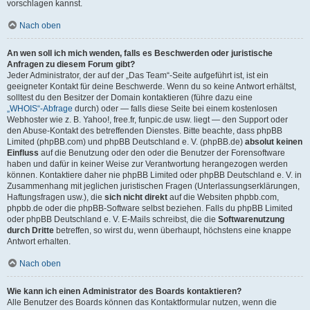
vorschlagen kannst.
Nach oben
An wen soll ich mich wenden, falls es Beschwerden oder juristische
Anfragen zu diesem Forum gibt?
Jeder Administrator, der auf der „Das Team“-Seite aufgeführt ist, ist ein
geeigneter Kontakt für deine Beschwerde. Wenn du so keine Antwort erhältst,
solltest du den Besitzer der Domain kontaktieren (führe dazu eine
„WHOIS“-Abfrage
durch) oder — falls diese Seite bei einem kostenlosen
Webhoster wie z. B. Yahoo!, free.fr, funpic.de usw. liegt — den Support oder
den Abuse-Kontakt des betreffenden Dienstes. Bitte beachte, dass phpBB
Limited (phpBB.com) und phpBB Deutschland e. V. (phpBB.de)
absolut keinen
Einfluss
auf die Benutzung oder den oder die Benutzer der Forensoftware
haben und dafür in keiner Weise zur Verantwortung herangezogen werden
können. Kontaktiere daher nie phpBB Limited oder phpBB Deutschland e. V. in
Zusammenhang mit jeglichen juristischen Fragen (Unterlassungserklärungen,
Haftungsfragen usw.), die
sich nicht direkt
auf die Websiten phpbb.com,
phpbb.de oder die phpBB-Software selbst beziehen. Falls du phpBB Limited
oder phpBB Deutschland e. V. E-Mails schreibst, die die
Softwarenutzung
durch Dritte
betreffen, so wirst du, wenn überhaupt, höchstens eine knappe
Antwort erhalten.
Nach oben
Wie kann ich einen Administrator des Boards kontaktieren?
Alle Benutzer des Boards können das Kontaktformular nutzen, wenn die