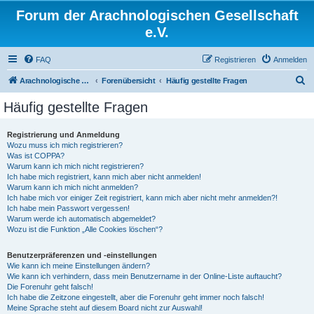
Forum der Arachnologischen Gesellschaft
e.V.
FAQ
Registrieren
Anmelden
S
Arachnologische Gesellschaft e. V.
Forenübersicht
Häufig gestellte Fragen
u
Häufig gestellte Fragen
c
h
Registrierung und Anmeldung
Wozu muss ich mich registrieren?
e
Was ist COPPA?
Warum kann ich mich nicht registrieren?
Ich habe mich registriert, kann mich aber nicht anmelden!
Warum kann ich mich nicht anmelden?
Ich habe mich vor einiger Zeit registriert, kann mich aber nicht mehr anmelden?!
Ich habe mein Passwort vergessen!
Warum werde ich automatisch abgemeldet?
Wozu ist die Funktion „Alle Cookies löschen“?
Benutzerpräferenzen und -einstellungen
Wie kann ich meine Einstellungen ändern?
Wie kann ich verhindern, dass mein Benutzername in der Online-Liste auftaucht?
Die Forenuhr geht falsch!
Ich habe die Zeitzone eingestellt, aber die Forenuhr geht immer noch falsch!
Meine Sprache steht auf diesem Board nicht zur Auswahl!