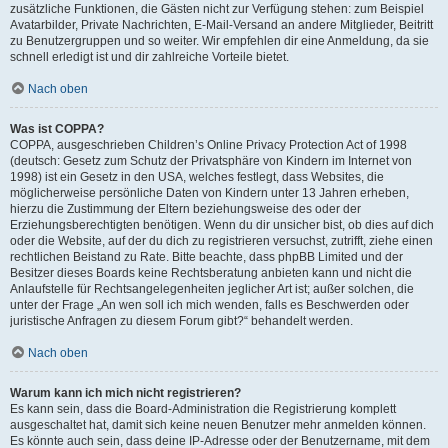
zusätzliche Funktionen, die Gästen nicht zur Verfügung stehen: zum Beispiel
Avatarbilder, Private Nachrichten, E-Mail-Versand an andere Mitglieder, Beitritt
zu Benutzergruppen und so weiter. Wir empfehlen dir eine Anmeldung, da sie
schnell erledigt ist und dir zahlreiche Vorteile bietet.
Nach oben
Was ist COPPA?
COPPA, ausgeschrieben Children’s Online Privacy Protection Act of 1998
(deutsch: Gesetz zum Schutz der Privatsphäre von Kindern im Internet von
1998) ist ein Gesetz in den USA, welches festlegt, dass Websites, die
möglicherweise persönliche Daten von Kindern unter 13 Jahren erheben,
hierzu die Zustimmung der Eltern beziehungsweise des oder der
Erziehungsberechtigten benötigen. Wenn du dir unsicher bist, ob dies auf dich
oder die Website, auf der du dich zu registrieren versuchst, zutrifft, ziehe einen
rechtlichen Beistand zu Rate. Bitte beachte, dass phpBB Limited und der
Besitzer dieses Boards keine Rechtsberatung anbieten kann und nicht die
Anlaufstelle für Rechtsangelegenheiten jeglicher Art ist; außer solchen, die
unter der Frage „An wen soll ich mich wenden, falls es Beschwerden oder
juristische Anfragen zu diesem Forum gibt?“ behandelt werden.
Nach oben
Warum kann ich mich nicht registrieren?
Es kann sein, dass die Board-Administration die Registrierung komplett
ausgeschaltet hat, damit sich keine neuen Benutzer mehr anmelden können.
Es könnte auch sein, dass deine IP-Adresse oder der Benutzername, mit dem