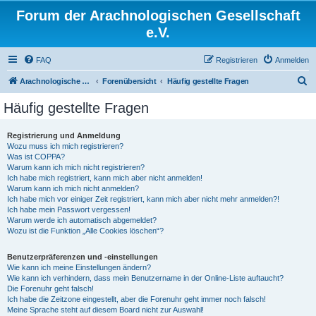
Forum der Arachnologischen Gesellschaft
e.V.
FAQ
Registrieren
Anmelden
S
Arachnologische Gesellschaft e. V.
Forenübersicht
Häufig gestellte Fragen
u
Häufig gestellte Fragen
c
h
Registrierung und Anmeldung
Wozu muss ich mich registrieren?
e
Was ist COPPA?
Warum kann ich mich nicht registrieren?
Ich habe mich registriert, kann mich aber nicht anmelden!
Warum kann ich mich nicht anmelden?
Ich habe mich vor einiger Zeit registriert, kann mich aber nicht mehr anmelden?!
Ich habe mein Passwort vergessen!
Warum werde ich automatisch abgemeldet?
Wozu ist die Funktion „Alle Cookies löschen“?
Benutzerpräferenzen und -einstellungen
Wie kann ich meine Einstellungen ändern?
Wie kann ich verhindern, dass mein Benutzername in der Online-Liste auftaucht?
Die Forenuhr geht falsch!
Ich habe die Zeitzone eingestellt, aber die Forenuhr geht immer noch falsch!
Meine Sprache steht auf diesem Board nicht zur Auswahl!