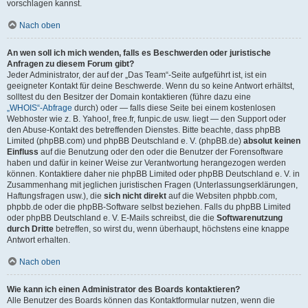
vorschlagen kannst.
Nach oben
An wen soll ich mich wenden, falls es Beschwerden oder juristische
Anfragen zu diesem Forum gibt?
Jeder Administrator, der auf der „Das Team“-Seite aufgeführt ist, ist ein
geeigneter Kontakt für deine Beschwerde. Wenn du so keine Antwort erhältst,
solltest du den Besitzer der Domain kontaktieren (führe dazu eine
„WHOIS“-Abfrage
durch) oder — falls diese Seite bei einem kostenlosen
Webhoster wie z. B. Yahoo!, free.fr, funpic.de usw. liegt — den Support oder
den Abuse-Kontakt des betreffenden Dienstes. Bitte beachte, dass phpBB
Limited (phpBB.com) und phpBB Deutschland e. V. (phpBB.de)
absolut keinen
Einfluss
auf die Benutzung oder den oder die Benutzer der Forensoftware
haben und dafür in keiner Weise zur Verantwortung herangezogen werden
können. Kontaktiere daher nie phpBB Limited oder phpBB Deutschland e. V. in
Zusammenhang mit jeglichen juristischen Fragen (Unterlassungserklärungen,
Haftungsfragen usw.), die
sich nicht direkt
auf die Websiten phpbb.com,
phpbb.de oder die phpBB-Software selbst beziehen. Falls du phpBB Limited
oder phpBB Deutschland e. V. E-Mails schreibst, die die
Softwarenutzung
durch Dritte
betreffen, so wirst du, wenn überhaupt, höchstens eine knappe
Antwort erhalten.
Nach oben
Wie kann ich einen Administrator des Boards kontaktieren?
Alle Benutzer des Boards können das Kontaktformular nutzen, wenn die