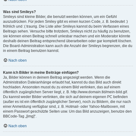
Was sind Smileys?
Smileys sind kleine Bilder, die benutzt werden können, um ein Gefühl
auszudrücken. Für jeden Smiley gibt es einen kurzen Code, z. B. bedeutet :)
fröhlich und :( traurig. Die Liste aller Smileys kannst du beim Verfassen eines
Beitrags sehen. Versuche bitte trotzdem, Smileys nicht zu häufig zu benutzen,
sie können einen Beitrag schnell unlesbar machen und ein Moderator könnte
deshalb deinen Beitrag entsprechend überarbeiten oder gar komplett löschen.
Die Board-Administration kann auch die Anzahl der Smileys begrenzen, die du
in einem Beitrag benutzen kannst.
Nach oben
Kann ich Bilder in meine Beiträge einfügen?
Ja, Bilder können in deinem Beitrag angezeigt werden. Wenn die
Administration Dateianhänge erlaubt hat, kannst du das Bild auch direkt
hochladen. Ansonsten musst du zu einem Bild verlinken, das auf einem
öffentlich zugänglichen Server liegt, z. B. http://www.domain.tld/mein-bild.gif.
Du kannst weder Bilder verlinken, die sich auf deinem eigenen PC befinden
(außer es ist ein öffentlich zugänglicher Server), noch zu Bildern, die nur nach
einer Anmeldung verfügbar sind, z. B. Hotmail- oder Yahoo-Mailboxen, mit
einem Passwort geschützte Seiten usw. Um das Bild anzuzeigen, benutze den
BBCode-Tag „[img]“.
Nach oben