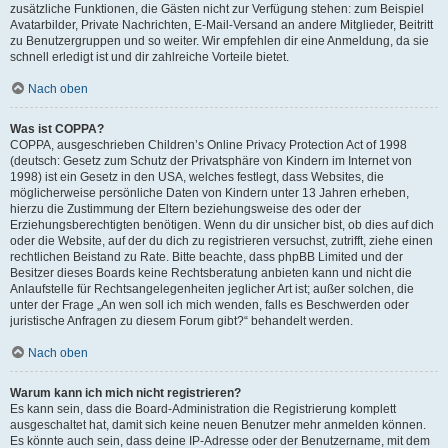
zusätzliche Funktionen, die Gästen nicht zur Verfügung stehen: zum Beispiel
Avatarbilder, Private Nachrichten, E-Mail-Versand an andere Mitglieder, Beitritt
zu Benutzergruppen und so weiter. Wir empfehlen dir eine Anmeldung, da sie
schnell erledigt ist und dir zahlreiche Vorteile bietet.
Nach oben
Was ist COPPA?
COPPA, ausgeschrieben Children’s Online Privacy Protection Act of 1998
(deutsch: Gesetz zum Schutz der Privatsphäre von Kindern im Internet von
1998) ist ein Gesetz in den USA, welches festlegt, dass Websites, die
möglicherweise persönliche Daten von Kindern unter 13 Jahren erheben,
hierzu die Zustimmung der Eltern beziehungsweise des oder der
Erziehungsberechtigten benötigen. Wenn du dir unsicher bist, ob dies auf dich
oder die Website, auf der du dich zu registrieren versuchst, zutrifft, ziehe einen
rechtlichen Beistand zu Rate. Bitte beachte, dass phpBB Limited und der
Besitzer dieses Boards keine Rechtsberatung anbieten kann und nicht die
Anlaufstelle für Rechtsangelegenheiten jeglicher Art ist; außer solchen, die
unter der Frage „An wen soll ich mich wenden, falls es Beschwerden oder
juristische Anfragen zu diesem Forum gibt?“ behandelt werden.
Nach oben
Warum kann ich mich nicht registrieren?
Es kann sein, dass die Board-Administration die Registrierung komplett
ausgeschaltet hat, damit sich keine neuen Benutzer mehr anmelden können.
Es könnte auch sein, dass deine IP-Adresse oder der Benutzername, mit dem