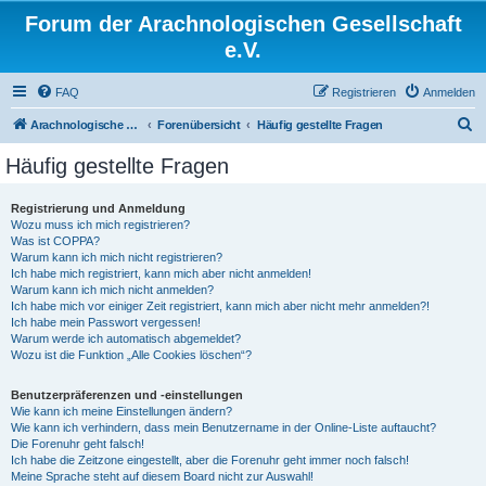
Forum der Arachnologischen Gesellschaft
e.V.
FAQ
Registrieren
Anmelden
S
Arachnologische Gesellschaft e. V.
Forenübersicht
Häufig gestellte Fragen
u
Häufig gestellte Fragen
c
h
Registrierung und Anmeldung
Wozu muss ich mich registrieren?
e
Was ist COPPA?
Warum kann ich mich nicht registrieren?
Ich habe mich registriert, kann mich aber nicht anmelden!
Warum kann ich mich nicht anmelden?
Ich habe mich vor einiger Zeit registriert, kann mich aber nicht mehr anmelden?!
Ich habe mein Passwort vergessen!
Warum werde ich automatisch abgemeldet?
Wozu ist die Funktion „Alle Cookies löschen“?
Benutzerpräferenzen und -einstellungen
Wie kann ich meine Einstellungen ändern?
Wie kann ich verhindern, dass mein Benutzername in der Online-Liste auftaucht?
Die Forenuhr geht falsch!
Ich habe die Zeitzone eingestellt, aber die Forenuhr geht immer noch falsch!
Meine Sprache steht auf diesem Board nicht zur Auswahl!