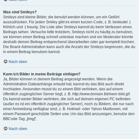
Was sind Smileys?
Smileys sind kleine Bilder, die benutzt werden können, um ein Gefühl
auszudrücken. Für jeden Smiley gibt es einen kurzen Code, z. B. bedeutet :)
fröhlich und :( traurig. Die Liste aller Smileys kannst du beim Verfassen eines
Beitrags sehen. Versuche bitte trotzdem, Smileys nicht zu häufig zu benutzen,
sie können einen Beitrag schnell unlesbar machen und ein Moderator könnte
deshalb deinen Beitrag entsprechend überarbeiten oder gar komplett löschen.
Die Board-Administration kann auch die Anzahl der Smileys begrenzen, die du
in einem Beitrag benutzen kannst.
Nach oben
Kann ich Bilder in meine Beiträge einfügen?
Ja, Bilder können in deinem Beitrag angezeigt werden. Wenn die
Administration Dateianhänge erlaubt hat, kannst du das Bild auch direkt
hochladen. Ansonsten musst du zu einem Bild verlinken, das auf einem
öffentlich zugänglichen Server liegt, z. B. http://www.domain.tld/mein-bild.gif.
Du kannst weder Bilder verlinken, die sich auf deinem eigenen PC befinden
(außer es ist ein öffentlich zugänglicher Server), noch zu Bildern, die nur nach
einer Anmeldung verfügbar sind, z. B. Hotmail- oder Yahoo-Mailboxen, mit
einem Passwort geschützte Seiten usw. Um das Bild anzuzeigen, benutze den
BBCode-Tag „[img]“.
Nach oben