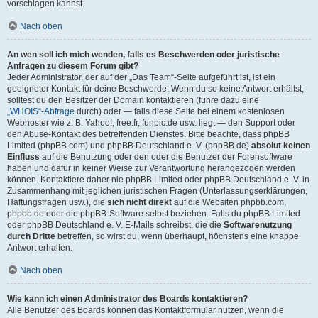
vorschlagen kannst.
Nach oben
An wen soll ich mich wenden, falls es Beschwerden oder juristische
Anfragen zu diesem Forum gibt?
Jeder Administrator, der auf der „Das Team“-Seite aufgeführt ist, ist ein
geeigneter Kontakt für deine Beschwerde. Wenn du so keine Antwort erhältst,
solltest du den Besitzer der Domain kontaktieren (führe dazu eine
„WHOIS“-Abfrage
durch) oder — falls diese Seite bei einem kostenlosen
Webhoster wie z. B. Yahoo!, free.fr, funpic.de usw. liegt — den Support oder
den Abuse-Kontakt des betreffenden Dienstes. Bitte beachte, dass phpBB
Limited (phpBB.com) und phpBB Deutschland e. V. (phpBB.de)
absolut keinen
Einfluss
auf die Benutzung oder den oder die Benutzer der Forensoftware
haben und dafür in keiner Weise zur Verantwortung herangezogen werden
können. Kontaktiere daher nie phpBB Limited oder phpBB Deutschland e. V. in
Zusammenhang mit jeglichen juristischen Fragen (Unterlassungserklärungen,
Haftungsfragen usw.), die
sich nicht direkt
auf die Websiten phpbb.com,
phpbb.de oder die phpBB-Software selbst beziehen. Falls du phpBB Limited
oder phpBB Deutschland e. V. E-Mails schreibst, die die
Softwarenutzung
durch Dritte
betreffen, so wirst du, wenn überhaupt, höchstens eine knappe
Antwort erhalten.
Nach oben
Wie kann ich einen Administrator des Boards kontaktieren?
Alle Benutzer des Boards können das Kontaktformular nutzen, wenn die