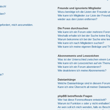
alsch!
Freunde und ignorierte Mitglieder
Wozu benötige ich die Listen der Freunde un
rden?
Wie kann ich Mitglieder zur Liste der Freund
wieder aus den Listen entfernen?
fgefordert, mich anzumelden.
Die Foren durchsuchen
Wie kann ich ein Forum oder mehrere For
Weshalb erhalte ich bei der Suche keine Er
Warum bekomme ich bei der Suche eine lee
Wie kann ich nach Mitgliedern suchen?
Wie kann ich meine eigenen Beiträge und T
Abonnements und Lesezeichen
Was ist der Unterschied zwischen einem L
Wie kann ich ein Lesezeichen auf ein Them
Wie kann ich ein Forum abonnieren?
Wie deaktiviere ich meine Abonnements?
gs?
Dateianhänge
Welche Dateianhänge sind in diesem Forum
Kann ich eine Übersicht all meiner Dateian
phpBB betreffende Fragen
Wer hat diese Forensoftware entwickelt?
Warum ist Funktion x oder y nicht enthalten
An wen soll ich mich wenden, falls es Besc