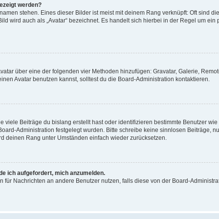
gezeigt werden?
amen stehen. Eines dieser Bilder ist meist mit deinem Rang verknüpft: Oft sind di
ld wird auch als „Avatar“ bezeichnet. Es handelt sich hierbei in der Regel um ein
 Avatar über eine der folgenden vier Methoden hinzufügen: Gravatar, Galerie, Rem
en Avatar benutzen kannst, solltest du die Board-Administration kontaktieren.
viele Beiträge du bislang erstellt hast oder identifizieren bestimmte Benutzer w
 Board-Administration festgelegt wurden. Bitte schreibe keine sinnlosen Beiträge
wird deinen Rang unter Umständen einfach wieder zurücksetzen.
rde ich aufgefordert, mich anzumelden.
ion für Nachrichten an andere Benutzer nutzen, falls diese von der Board-Administ