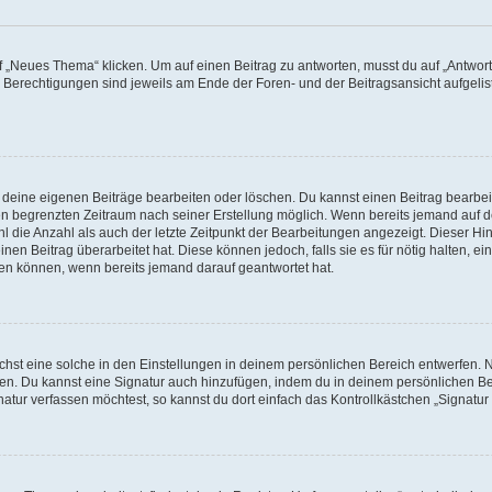
„Neues Thema“ klicken. Um auf einen Beitrag zu antworten, musst du auf „Antworte
e Berechtigungen sind jeweils am Ende der Foren- und der Beitragsansicht aufgeliste
r deine eigenen Beiträge bearbeiten oder löschen. Du kannst einen Beitrag bearbe
inen begrenzten Zeitraum nach seiner Erstellung möglich. Wenn bereits jemand auf de
 die Anzahl als auch der letzte Zeitpunkt der Bearbeitungen angezeigt. Dieser Hi
en Beitrag überarbeitet hat. Diese können jedoch, falls sie es für nötig halten, ei
hen können, wenn bereits jemand darauf geantwortet hat.
st eine solche in den Einstellungen in deinem persönlichen Bereich entwerfen. Na
eren. Du kannst eine Signatur auch hinzufügen, indem du in deinem persönlichen 
atur verfassen möchtest, so kannst du dort einfach das Kontrollkästchen „Signatu