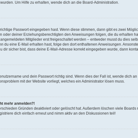
 wurden. Um Hilfe zu erhalten, wende dich an die Board-Administration.
 richtige Passwort eingegeben hast. Wenn diese stimmen, dann gibt es zwei Mögl
tern oder deiner Erziehungsberechtigten den Anweisungen folgen, die du erhalten ha
u angemeldeten Mitglieder erst freigeschaltet werden – entweder musst du dies selbs
. Wenn du eine E-Mail erhalten hast, folge den dort enthaltenen Anweisungen. Ansons
 dir sicher bist, dass deine E-Mail-Adresse korrekt eingegeben wurde, dann kontak
Benutzername und dein Passwort richtig sind. Wenn dies der Fall ist, wende dich a
ionsproblem mit der Website vorliegt, welches ein Administrator lösen muss.
icht mehr anmelden?!
erschieden Gründen deaktiviert oder gelöscht hat. Außerdem löschen viele Boards r
triere dich einfach erneut und nimm aktiv an den Diskussionen teil!