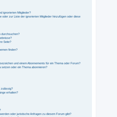
d ignorierten Mitglieder?
e oder zur Liste der ignorierten Mitglieder hinzufügen oder diese
en durchsuchen?
gebnisse?
re Seite?
hemen finden?
esezeichen und einem Abonnements für ein Thema oder Forum?
a setzen oder ein Thema abonnieren?
 zulässig?
hänge erhalten?
?
hwerden oder juristische Anfragen zu diesem Forum gibt?