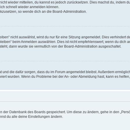
 nicht wieder mitteilen, du kannst es jedoch zurücksetzen. Dies machst du, indem 
 dich schnell wieder anmelden können.
ückzusetzen, so wende dich an die Board-Administration.
en“ nicht auswählst, wirst du nur für eine Sitzung angemeldet. Dies verhindert 
leiben“ beim Anmelden auswählen. Dies ist nicht empfehlenswert, wenn du dich an
 steht, dann wurde sie vermutlich von der Board-Administration ausgeschaltet.
 hat und die dafür sorgen, dass du im Forum angemeldet bleibst. Außerdem ermögli
tiviert wurden. Wenn du Probleme bei der An- oder Abmeldung hast, kann es helfen
n in der Datenbank des Boards gespeichert. Um diese zu ändern, gehe in den „Persö
nst du alle deine Einstellungen ändern.