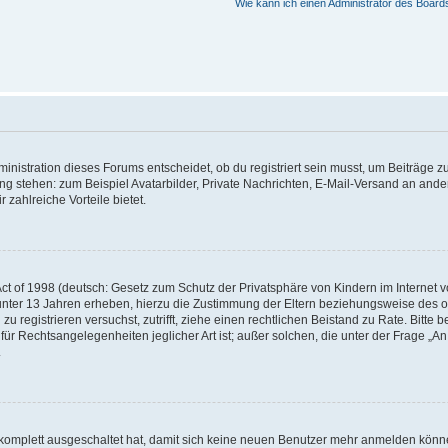
Wie kann ich einen Administrator des Board
istration dieses Forums entscheidet, ob du registriert sein musst, um Beiträge zu s
ung stehen: zum Beispiel Avatarbilder, Private Nachrichten, E-Mail-Versand an ander
 zahlreiche Vorteile bietet.
t of 1998 (deutsch: Gesetz zum Schutz der Privatsphäre von Kindern im Internet vo
unter 13 Jahren erheben, hierzu die Zustimmung der Eltern beziehungsweise des o
h zu registrieren versuchst, zutrifft, ziehe einen rechtlichen Beistand zu Rate. Bit
für Rechtsangelegenheiten jeglicher Art ist; außer solchen, die unter der Frage „
.
g komplett ausgeschaltet hat, damit sich keine neuen Benutzer mehr anmelden könn