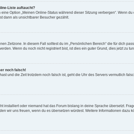
ine-Liste auftaucht?
n eine Option „Meinen Online-Status während dieser Sitzung verbergen“. Wenn du d
st dann als unsichtbarer Besucher gezählt.
en Zeitzone. In diesem Fall solltest du im „Persönlichen Bereich“ die für dich passe
den. Wenn du noch nicht registriert bist, ist dies ein guter Grund, dies jetzt zu tun
mer noch falsch!
t hast und die Zeit trotzdem noch falsch ist, geht die Uhr des Servers vermutlich fal
t installiert oder niemand hat das Forum bislang in deine Sprache übersetzt. Frag
, würden wir uns freuen, wenn du es übersetzen würdest. Weitere Informationen dazu