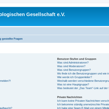
logischen Gesellschaft e.V.
g gestellte Fragen
Benutzer-Stufen und Gruppen
Was sind Administratoren?
Was sind Moderatoren?
Was sind Benutzergruppen?
Wo finde ich die Benutzergruppen und wie tr
Wie werde ich Gruppenleiter?
anmelden?!
Weshalb werden verschiedene Benutzergrupp
Was ist eine Hauptgruppe?
Was bedeutet der „Das Team“-Link auf der S
Private Nachrichten
Ich kann keine Privaten Nachrichten versch
Ich bekomme ständig unerwünschte Private
auftaucht?
Ich habe eine Spam-E-Mail von einem Mitgli