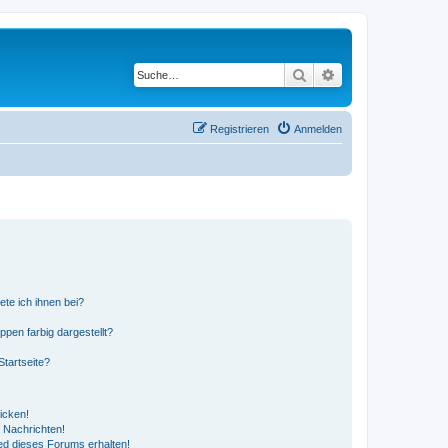
Suche
Erweiterte Suche
Registrieren
Anmelden
ete ich ihnen bei?
en farbig dargestellt?
tartseite?
icken!
 Nachrichten!
ed dieses Forums erhalten!