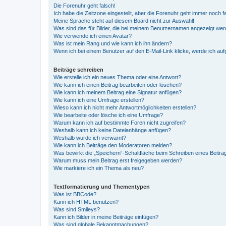
Die Forenuhr geht falsch!
Ich habe die Zeitzone eingestellt, aber die Forenuhr geht immer noch f
Meine Sprache steht auf diesem Board nicht zur Auswahl!
Was sind das für Bilder, die bei meinem Benutzernamen angezeigt we
Wie verwende ich einen Avatar?
Was ist mein Rang und wie kann ich ihn ändern?
Wenn ich bei einem Benutzer auf den E-Mail-Link klicke, werde ich au
Beiträge schreiben
Wie erstelle ich ein neues Thema oder eine Antwort?
Wie kann ich einen Beitrag bearbeiten oder löschen?
Wie kann ich meinem Beitrag eine Signatur anfügen?
Wie kann ich eine Umfrage erstellen?
Wieso kann ich nicht mehr Antwortmöglichkeiten erstellen?
Wie bearbeite oder lösche ich eine Umfrage?
Warum kann ich auf bestimmte Foren nicht zugreifen?
Weshalb kann ich keine Dateianhänge anfügen?
Weshalb wurde ich verwarnt?
Wie kann ich Beiträge den Moderatoren melden?
Was bewirkt die „Speichern“-Schaltfläche beim Schreiben eines Beitra
Warum muss mein Beitrag erst freigegeben werden?
Wie markiere ich ein Thema als neu?
Textformatierung und Thementypen
Was ist BBCode?
Kann ich HTML benutzen?
Was sind Smileys?
Kann ich Bilder in meine Beiträge einfügen?
Was sind globale Bekanntmachungen?