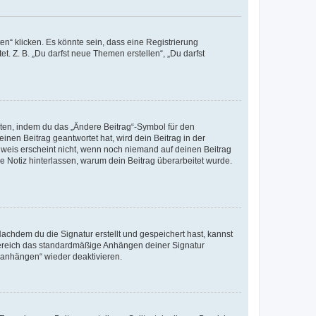
n“ klicken. Es könnte sein, dass eine Registrierung
t. Z. B. „Du darfst neue Themen erstellen“, „Du darfst
iten, indem du das „Ändere Beitrag“-Symbol für den
inen Beitrag geantwortet hat, wird dein Beitrag in der
nweis erscheint nicht, wenn noch niemand auf deinen Beitrag
ne Notiz hinterlassen, warum dein Beitrag überarbeitet wurde.
chdem du die Signatur erstellt und gespeichert hast, kannst
Bereich das standardmäßige Anhängen deiner Signatur
r anhängen“ wieder deaktivieren.