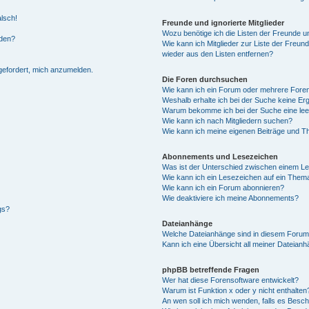
alsch!
Freunde und ignorierte Mitglieder
Wozu benötige ich die Listen der Freunde un
rden?
Wie kann ich Mitglieder zur Liste der Freund
wieder aus den Listen entfernen?
fgefordert, mich anzumelden.
Die Foren durchsuchen
Wie kann ich ein Forum oder mehrere For
Weshalb erhalte ich bei der Suche keine Er
Warum bekomme ich bei der Suche eine lee
Wie kann ich nach Mitgliedern suchen?
Wie kann ich meine eigenen Beiträge und T
Abonnements und Lesezeichen
Was ist der Unterschied zwischen einem L
Wie kann ich ein Lesezeichen auf ein Them
Wie kann ich ein Forum abonnieren?
Wie deaktiviere ich meine Abonnements?
gs?
Dateianhänge
Welche Dateianhänge sind in diesem Forum
Kann ich eine Übersicht all meiner Dateian
phpBB betreffende Fragen
Wer hat diese Forensoftware entwickelt?
Warum ist Funktion x oder y nicht enthalten
An wen soll ich mich wenden, falls es Besc