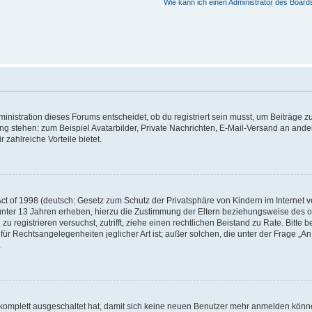
Wie kann ich einen Administrator des Board
istration dieses Forums entscheidet, ob du registriert sein musst, um Beiträge zu s
ung stehen: zum Beispiel Avatarbilder, Private Nachrichten, E-Mail-Versand an ander
 zahlreiche Vorteile bietet.
t of 1998 (deutsch: Gesetz zum Schutz der Privatsphäre von Kindern im Internet vo
unter 13 Jahren erheben, hierzu die Zustimmung der Eltern beziehungsweise des o
h zu registrieren versuchst, zutrifft, ziehe einen rechtlichen Beistand zu Rate. Bit
für Rechtsangelegenheiten jeglicher Art ist; außer solchen, die unter der Frage „
.
g komplett ausgeschaltet hat, damit sich keine neuen Benutzer mehr anmelden könn