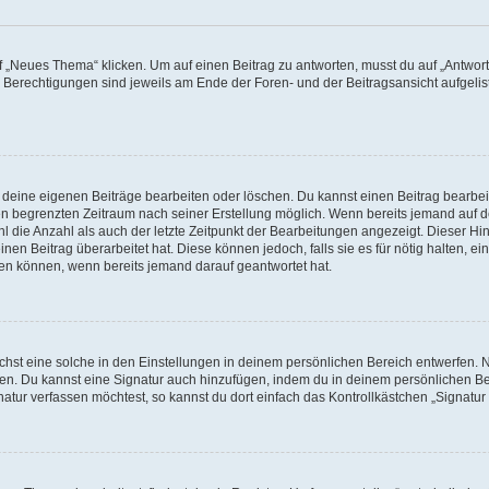
„Neues Thema“ klicken. Um auf einen Beitrag zu antworten, musst du auf „Antworte
e Berechtigungen sind jeweils am Ende der Foren- und der Beitragsansicht aufgeliste
r deine eigenen Beiträge bearbeiten oder löschen. Du kannst einen Beitrag bearbe
inen begrenzten Zeitraum nach seiner Erstellung möglich. Wenn bereits jemand auf de
 die Anzahl als auch der letzte Zeitpunkt der Bearbeitungen angezeigt. Dieser Hi
en Beitrag überarbeitet hat. Diese können jedoch, falls sie es für nötig halten, ei
hen können, wenn bereits jemand darauf geantwortet hat.
st eine solche in den Einstellungen in deinem persönlichen Bereich entwerfen. Na
eren. Du kannst eine Signatur auch hinzufügen, indem du in deinem persönlichen 
atur verfassen möchtest, so kannst du dort einfach das Kontrollkästchen „Signatu