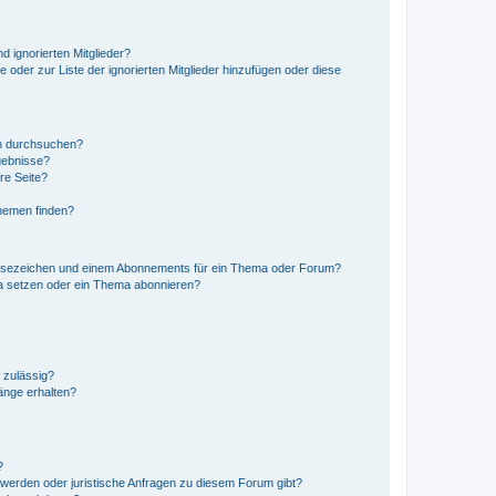
d ignorierten Mitglieder?
e oder zur Liste der ignorierten Mitglieder hinzufügen oder diese
en durchsuchen?
gebnisse?
re Seite?
hemen finden?
esezeichen und einem Abonnements für ein Thema oder Forum?
a setzen oder ein Thema abonnieren?
 zulässig?
hänge erhalten?
?
hwerden oder juristische Anfragen zu diesem Forum gibt?