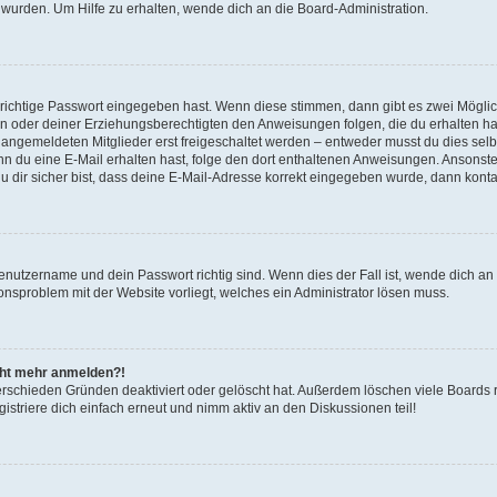
 wurden. Um Hilfe zu erhalten, wende dich an die Board-Administration.
 richtige Passwort eingegeben hast. Wenn diese stimmen, dann gibt es zwei Mögl
tern oder deiner Erziehungsberechtigten den Anweisungen folgen, die du erhalten ha
u angemeldeten Mitglieder erst freigeschaltet werden – entweder musst du dies selbs
. Wenn du eine E-Mail erhalten hast, folge den dort enthaltenen Anweisungen. Ansons
 dir sicher bist, dass deine E-Mail-Adresse korrekt eingegeben wurde, dann kontak
Benutzername und dein Passwort richtig sind. Wenn dies der Fall ist, wende dich a
ionsproblem mit der Website vorliegt, welches ein Administrator lösen muss.
icht mehr anmelden?!
erschieden Gründen deaktiviert oder gelöscht hat. Außerdem löschen viele Boards r
triere dich einfach erneut und nimm aktiv an den Diskussionen teil!