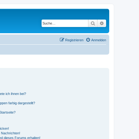
Suche
Erweiterte Suche
Registrieren
Anmelden
ete ich ihnen bei?
en farbig dargestellt?
tartseite?
icken!
 Nachrichten!
ed dieses Forums erhalten!