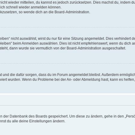
 nicht wieder mitteilen, du kannst es jedoch zurücksetzen. Dies machst du, indem 
 dich schnell wieder anmelden können.
ückzusetzen, so wende dich an die Board-Administration.
en“ nicht auswählst, wirst du nur für eine Sitzung angemeldet. Dies verhindert 
leiben“ beim Anmelden auswählen. Dies ist nicht empfehlenswert, wenn du dich an
 steht, dann wurde sie vermutlich von der Board-Administration ausgeschaltet.
 hat und die dafür sorgen, dass du im Forum angemeldet bleibst. Außerdem ermögli
tiviert wurden. Wenn du Probleme bei der An- oder Abmeldung hast, kann es helfen
n in der Datenbank des Boards gespeichert. Um diese zu ändern, gehe in den „Persö
nst du alle deine Einstellungen ändern.