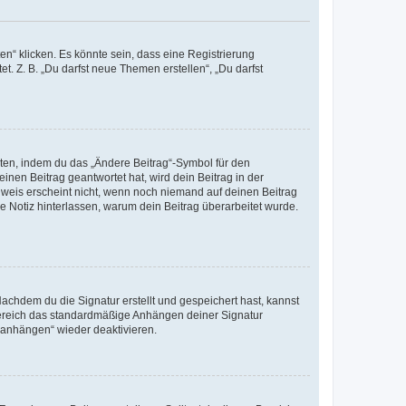
n“ klicken. Es könnte sein, dass eine Registrierung
t. Z. B. „Du darfst neue Themen erstellen“, „Du darfst
iten, indem du das „Ändere Beitrag“-Symbol für den
inen Beitrag geantwortet hat, wird dein Beitrag in der
nweis erscheint nicht, wenn noch niemand auf deinen Beitrag
ne Notiz hinterlassen, warum dein Beitrag überarbeitet wurde.
chdem du die Signatur erstellt und gespeichert hast, kannst
Bereich das standardmäßige Anhängen deiner Signatur
r anhängen“ wieder deaktivieren.