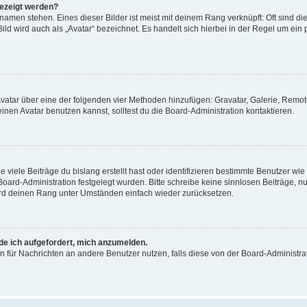
gezeigt werden?
amen stehen. Eines dieser Bilder ist meist mit deinem Rang verknüpft: Oft sind di
ld wird auch als „Avatar“ bezeichnet. Es handelt sich hierbei in der Regel um ein
 Avatar über eine der folgenden vier Methoden hinzufügen: Gravatar, Galerie, Rem
en Avatar benutzen kannst, solltest du die Board-Administration kontaktieren.
viele Beiträge du bislang erstellt hast oder identifizieren bestimmte Benutzer w
 Board-Administration festgelegt wurden. Bitte schreibe keine sinnlosen Beiträge
wird deinen Rang unter Umständen einfach wieder zurücksetzen.
rde ich aufgefordert, mich anzumelden.
ion für Nachrichten an andere Benutzer nutzen, falls diese von der Board-Administ