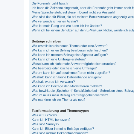
Die Forenuhr geht falsch!
Ich habe die Zeitzone eingestellt, aber die Forenuhr geht immer noch f
Meine Sprache steht auf diesem Board nicht zur Auswahl!
Was sind das für Bilder, die bei meinem Benutzernamen angezeigt we
Wie verwende ich einen Avatar?
Was ist mein Rang und wie kann ich ihn ändern?
Wenn ich bei einem Benutzer auf den E-Mail-Link klicke, werde ich au
Beiträge schreiben
Wie erstelle ich ein neues Thema oder eine Antwort?
Wie kann ich einen Beitrag bearbeiten oder löschen?
Wie kann ich meinem Beitrag eine Signatur anfügen?
Wie kann ich eine Umfrage erstellen?
Wieso kann ich nicht mehr Antwortmöglichkeiten erstellen?
Wie bearbeite oder lösche ich eine Umfrage?
Warum kann ich auf bestimmte Foren nicht zugreifen?
Weshalb kann ich keine Dateianhänge anfügen?
Weshalb wurde ich verwarnt?
Wie kann ich Beiträge den Moderatoren melden?
Was bewirkt die „Speichern“-Schaltfläche beim Schreiben eines Beitra
Warum muss mein Beitrag erst freigegeben werden?
Wie markiere ich ein Thema als neu?
Textformatierung und Thementypen
Was ist BBCode?
Kann ich HTML benutzen?
Was sind Smileys?
Kann ich Bilder in meine Beiträge einfügen?
Was sind globale Bekanntmachungen?