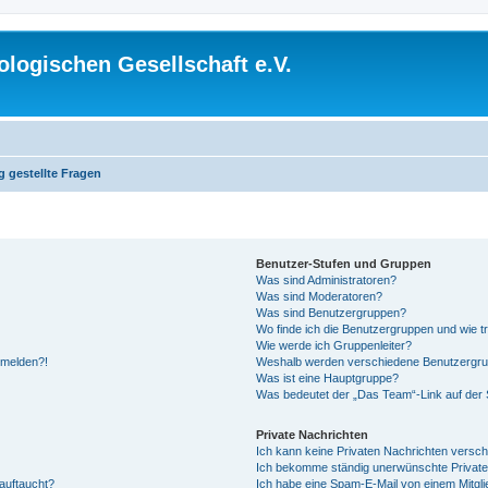
logischen Gesellschaft e.V.
g gestellte Fragen
Benutzer-Stufen und Gruppen
Was sind Administratoren?
Was sind Moderatoren?
Was sind Benutzergruppen?
Wo finde ich die Benutzergruppen und wie tr
Wie werde ich Gruppenleiter?
anmelden?!
Weshalb werden verschiedene Benutzergrupp
Was ist eine Hauptgruppe?
Was bedeutet der „Das Team“-Link auf der S
Private Nachrichten
Ich kann keine Privaten Nachrichten versch
Ich bekomme ständig unerwünschte Private
auftaucht?
Ich habe eine Spam-E-Mail von einem Mitgli