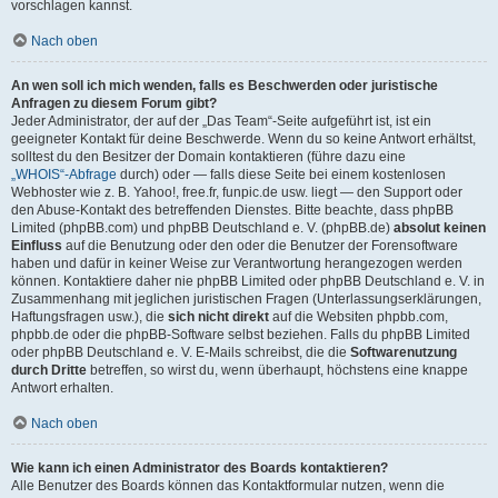
vorschlagen kannst.
Nach oben
An wen soll ich mich wenden, falls es Beschwerden oder juristische
Anfragen zu diesem Forum gibt?
Jeder Administrator, der auf der „Das Team“-Seite aufgeführt ist, ist ein
geeigneter Kontakt für deine Beschwerde. Wenn du so keine Antwort erhältst,
solltest du den Besitzer der Domain kontaktieren (führe dazu eine
„WHOIS“-Abfrage
durch) oder — falls diese Seite bei einem kostenlosen
Webhoster wie z. B. Yahoo!, free.fr, funpic.de usw. liegt — den Support oder
den Abuse-Kontakt des betreffenden Dienstes. Bitte beachte, dass phpBB
Limited (phpBB.com) und phpBB Deutschland e. V. (phpBB.de)
absolut keinen
Einfluss
auf die Benutzung oder den oder die Benutzer der Forensoftware
haben und dafür in keiner Weise zur Verantwortung herangezogen werden
können. Kontaktiere daher nie phpBB Limited oder phpBB Deutschland e. V. in
Zusammenhang mit jeglichen juristischen Fragen (Unterlassungserklärungen,
Haftungsfragen usw.), die
sich nicht direkt
auf die Websiten phpbb.com,
phpbb.de oder die phpBB-Software selbst beziehen. Falls du phpBB Limited
oder phpBB Deutschland e. V. E-Mails schreibst, die die
Softwarenutzung
durch Dritte
betreffen, so wirst du, wenn überhaupt, höchstens eine knappe
Antwort erhalten.
Nach oben
Wie kann ich einen Administrator des Boards kontaktieren?
Alle Benutzer des Boards können das Kontaktformular nutzen, wenn die