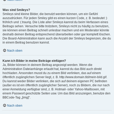
Was sind Smileys?
Smileys sind kleine Bilder, die benutzt werden können, um ein Gefühl
auszudrücken. Für jeden Smiley gibt es einen kurzen Code, z. B. bedeutet :)
fröhlich und :( traurig. Die Liste aller Smileys kannst du beim Verfassen eines
Beitrags sehen. Versuche bitte trotzdem, Smileys nicht zu häufig zu benutzen,
sie können einen Beitrag schnell unlesbar machen und ein Moderator könnte
deshalb deinen Beitrag entsprechend überarbeiten oder gar komplett löschen.
Die Board-Administration kann auch die Anzahl der Smileys begrenzen, die du
in einem Beitrag benutzen kannst.
Nach oben
Kann ich Bilder in meine Beiträge einfügen?
Ja, Bilder können in deinem Beitrag angezeigt werden. Wenn die
Administration Dateianhänge erlaubt hat, kannst du das Bild auch direkt
hochladen. Ansonsten musst du zu einem Bild verlinken, das auf einem
öffentlich zugänglichen Server liegt, z. B. http://www.domain.tld/mein-bild.gif.
Du kannst weder Bilder verlinken, die sich auf deinem eigenen PC befinden
(außer es ist ein öffentlich zugänglicher Server), noch zu Bildern, die nur nach
einer Anmeldung verfügbar sind, z. B. Hotmail- oder Yahoo-Mailboxen, mit
einem Passwort geschützte Seiten usw. Um das Bild anzuzeigen, benutze den
BBCode-Tag „[img]“.
Nach oben