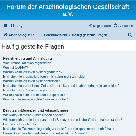
Forum der Arachnologischen Gesellschaft
e.V.
FAQ
Registrieren
Anmelden
S
Arachnologische Gesellschaft e. V.
Forenübersicht
Häufig gestellte Fragen
u
Häufig gestellte Fragen
c
h
Registrierung und Anmeldung
Wozu muss ich mich registrieren?
e
Was ist COPPA?
Warum kann ich mich nicht registrieren?
Ich habe mich registriert, kann mich aber nicht anmelden!
Warum kann ich mich nicht anmelden?
Ich habe mich vor einiger Zeit registriert, kann mich aber nicht mehr anmelden?!
Ich habe mein Passwort vergessen!
Warum werde ich automatisch abgemeldet?
Wozu ist die Funktion „Alle Cookies löschen“?
Benutzerpräferenzen und -einstellungen
Wie kann ich meine Einstellungen ändern?
Wie kann ich verhindern, dass mein Benutzername in der Online-Liste auftaucht?
Die Forenuhr geht falsch!
Ich habe die Zeitzone eingestellt, aber die Forenuhr geht immer noch falsch!
Meine Sprache steht auf diesem Board nicht zur Auswahl!