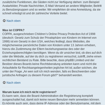
zusätzliche Funktionen, die Gästen nicht zur Verfügung stehen: zum Beispiel
Avatarbilder, Private Nachrichten, E-Mail-Versand an andere Mitglieder, Beitritt
zu Benutzergruppen und so weiter. Wir empfehlen dir eine Anmeldung, da sie
schnell erledigt ist und dir zahlreiche Vorteile bietet.
Nach oben
Was ist COPPA?
COPPA, ausgeschrieben Children’s Online Privacy Protection Act of 1998
(deutsch: Gesetz zum Schutz der Privatsphäre von Kindern im Internet von
1998) ist ein Gesetz in den USA, welches festlegt, dass Websites, die
möglicherweise persönliche Daten von Kindern unter 13 Jahren erheben,
hierzu die Zustimmung der Eltern beziehungsweise des oder der
Erziehungsberechtigten benötigen. Wenn du dir unsicher bist, ob dies auf dich
oder die Website, auf der du dich zu registrieren versuchst, zutrifft, ziehe einen
rechtlichen Beistand zu Rate. Bitte beachte, dass phpBB Limited und der
Besitzer dieses Boards keine Rechtsberatung anbieten kann und nicht die
Anlaufstelle für Rechtsangelegenheiten jeglicher Art ist; außer solchen, die
unter der Frage „An wen soll ich mich wenden, falls es Beschwerden oder
juristische Anfragen zu diesem Forum gibt?“ behandelt werden.
Nach oben
Warum kann ich mich nicht registrieren?
Es kann sein, dass die Board-Administration die Registrierung komplett
ausgeschaltet hat, damit sich keine neuen Benutzer mehr anmelden können.
Es könnte auch sein, dass deine IP-Adresse oder der Benutzername, mit dem