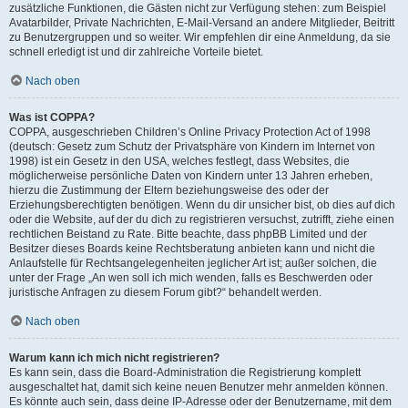
zusätzliche Funktionen, die Gästen nicht zur Verfügung stehen: zum Beispiel
Avatarbilder, Private Nachrichten, E-Mail-Versand an andere Mitglieder, Beitritt
zu Benutzergruppen und so weiter. Wir empfehlen dir eine Anmeldung, da sie
schnell erledigt ist und dir zahlreiche Vorteile bietet.
Nach oben
Was ist COPPA?
COPPA, ausgeschrieben Children’s Online Privacy Protection Act of 1998
(deutsch: Gesetz zum Schutz der Privatsphäre von Kindern im Internet von
1998) ist ein Gesetz in den USA, welches festlegt, dass Websites, die
möglicherweise persönliche Daten von Kindern unter 13 Jahren erheben,
hierzu die Zustimmung der Eltern beziehungsweise des oder der
Erziehungsberechtigten benötigen. Wenn du dir unsicher bist, ob dies auf dich
oder die Website, auf der du dich zu registrieren versuchst, zutrifft, ziehe einen
rechtlichen Beistand zu Rate. Bitte beachte, dass phpBB Limited und der
Besitzer dieses Boards keine Rechtsberatung anbieten kann und nicht die
Anlaufstelle für Rechtsangelegenheiten jeglicher Art ist; außer solchen, die
unter der Frage „An wen soll ich mich wenden, falls es Beschwerden oder
juristische Anfragen zu diesem Forum gibt?“ behandelt werden.
Nach oben
Warum kann ich mich nicht registrieren?
Es kann sein, dass die Board-Administration die Registrierung komplett
ausgeschaltet hat, damit sich keine neuen Benutzer mehr anmelden können.
Es könnte auch sein, dass deine IP-Adresse oder der Benutzername, mit dem