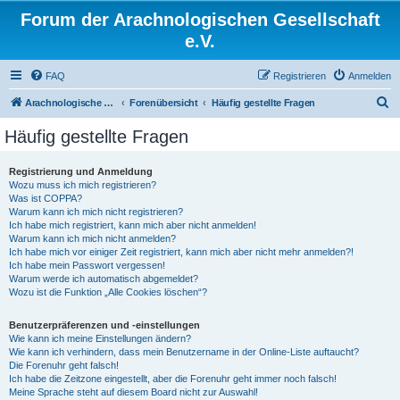
Forum der Arachnologischen Gesellschaft
e.V.
FAQ
Registrieren
Anmelden
S
Arachnologische Gesellschaft e. V.
Forenübersicht
Häufig gestellte Fragen
u
Häufig gestellte Fragen
c
h
Registrierung und Anmeldung
Wozu muss ich mich registrieren?
e
Was ist COPPA?
Warum kann ich mich nicht registrieren?
Ich habe mich registriert, kann mich aber nicht anmelden!
Warum kann ich mich nicht anmelden?
Ich habe mich vor einiger Zeit registriert, kann mich aber nicht mehr anmelden?!
Ich habe mein Passwort vergessen!
Warum werde ich automatisch abgemeldet?
Wozu ist die Funktion „Alle Cookies löschen“?
Benutzerpräferenzen und -einstellungen
Wie kann ich meine Einstellungen ändern?
Wie kann ich verhindern, dass mein Benutzername in der Online-Liste auftaucht?
Die Forenuhr geht falsch!
Ich habe die Zeitzone eingestellt, aber die Forenuhr geht immer noch falsch!
Meine Sprache steht auf diesem Board nicht zur Auswahl!