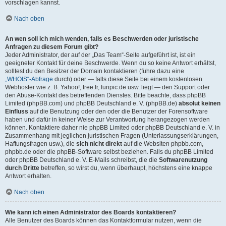
vorschlagen kannst.
Nach oben
An wen soll ich mich wenden, falls es Beschwerden oder juristische
Anfragen zu diesem Forum gibt?
Jeder Administrator, der auf der „Das Team“-Seite aufgeführt ist, ist ein
geeigneter Kontakt für deine Beschwerde. Wenn du so keine Antwort erhältst,
solltest du den Besitzer der Domain kontaktieren (führe dazu eine
„WHOIS“-Abfrage
durch) oder — falls diese Seite bei einem kostenlosen
Webhoster wie z. B. Yahoo!, free.fr, funpic.de usw. liegt — den Support oder
den Abuse-Kontakt des betreffenden Dienstes. Bitte beachte, dass phpBB
Limited (phpBB.com) und phpBB Deutschland e. V. (phpBB.de)
absolut keinen
Einfluss
auf die Benutzung oder den oder die Benutzer der Forensoftware
haben und dafür in keiner Weise zur Verantwortung herangezogen werden
können. Kontaktiere daher nie phpBB Limited oder phpBB Deutschland e. V. in
Zusammenhang mit jeglichen juristischen Fragen (Unterlassungserklärungen,
Haftungsfragen usw.), die
sich nicht direkt
auf die Websiten phpbb.com,
phpbb.de oder die phpBB-Software selbst beziehen. Falls du phpBB Limited
oder phpBB Deutschland e. V. E-Mails schreibst, die die
Softwarenutzung
durch Dritte
betreffen, so wirst du, wenn überhaupt, höchstens eine knappe
Antwort erhalten.
Nach oben
Wie kann ich einen Administrator des Boards kontaktieren?
Alle Benutzer des Boards können das Kontaktformular nutzen, wenn die