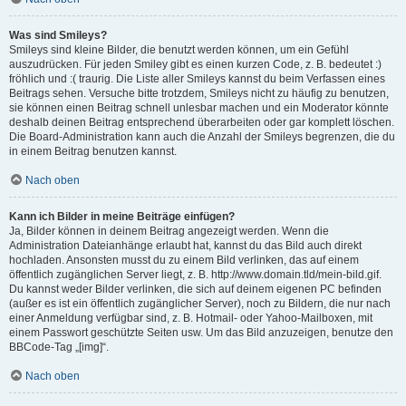
Was sind Smileys?
Smileys sind kleine Bilder, die benutzt werden können, um ein Gefühl
auszudrücken. Für jeden Smiley gibt es einen kurzen Code, z. B. bedeutet :)
fröhlich und :( traurig. Die Liste aller Smileys kannst du beim Verfassen eines
Beitrags sehen. Versuche bitte trotzdem, Smileys nicht zu häufig zu benutzen,
sie können einen Beitrag schnell unlesbar machen und ein Moderator könnte
deshalb deinen Beitrag entsprechend überarbeiten oder gar komplett löschen.
Die Board-Administration kann auch die Anzahl der Smileys begrenzen, die du
in einem Beitrag benutzen kannst.
Nach oben
Kann ich Bilder in meine Beiträge einfügen?
Ja, Bilder können in deinem Beitrag angezeigt werden. Wenn die
Administration Dateianhänge erlaubt hat, kannst du das Bild auch direkt
hochladen. Ansonsten musst du zu einem Bild verlinken, das auf einem
öffentlich zugänglichen Server liegt, z. B. http://www.domain.tld/mein-bild.gif.
Du kannst weder Bilder verlinken, die sich auf deinem eigenen PC befinden
(außer es ist ein öffentlich zugänglicher Server), noch zu Bildern, die nur nach
einer Anmeldung verfügbar sind, z. B. Hotmail- oder Yahoo-Mailboxen, mit
einem Passwort geschützte Seiten usw. Um das Bild anzuzeigen, benutze den
BBCode-Tag „[img]“.
Nach oben