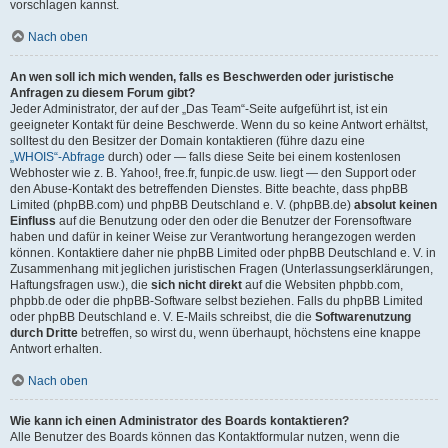
vorschlagen kannst.
Nach oben
An wen soll ich mich wenden, falls es Beschwerden oder juristische
Anfragen zu diesem Forum gibt?
Jeder Administrator, der auf der „Das Team“-Seite aufgeführt ist, ist ein
geeigneter Kontakt für deine Beschwerde. Wenn du so keine Antwort erhältst,
solltest du den Besitzer der Domain kontaktieren (führe dazu eine
„WHOIS“-Abfrage
durch) oder — falls diese Seite bei einem kostenlosen
Webhoster wie z. B. Yahoo!, free.fr, funpic.de usw. liegt — den Support oder
den Abuse-Kontakt des betreffenden Dienstes. Bitte beachte, dass phpBB
Limited (phpBB.com) und phpBB Deutschland e. V. (phpBB.de)
absolut keinen
Einfluss
auf die Benutzung oder den oder die Benutzer der Forensoftware
haben und dafür in keiner Weise zur Verantwortung herangezogen werden
können. Kontaktiere daher nie phpBB Limited oder phpBB Deutschland e. V. in
Zusammenhang mit jeglichen juristischen Fragen (Unterlassungserklärungen,
Haftungsfragen usw.), die
sich nicht direkt
auf die Websiten phpbb.com,
phpbb.de oder die phpBB-Software selbst beziehen. Falls du phpBB Limited
oder phpBB Deutschland e. V. E-Mails schreibst, die die
Softwarenutzung
durch Dritte
betreffen, so wirst du, wenn überhaupt, höchstens eine knappe
Antwort erhalten.
Nach oben
Wie kann ich einen Administrator des Boards kontaktieren?
Alle Benutzer des Boards können das Kontaktformular nutzen, wenn die