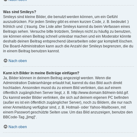
Was sind Smileys?
Smileys sind kleine Bilder, die benutzt werden können, um ein Gefühl
auszudrücken. Für jeden Smiley gibt es einen kurzen Code, z. B. bedeutet :)
fröhlich und :( traurig. Die Liste aller Smileys kannst du beim Verfassen eines
Beitrags sehen. Versuche bitte trotzdem, Smileys nicht zu häufig zu benutzen,
sie können einen Beitrag schnell unlesbar machen und ein Moderator könnte
deshalb deinen Beitrag entsprechend überarbeiten oder gar komplett löschen.
Die Board-Administration kann auch die Anzahl der Smileys begrenzen, die du
in einem Beitrag benutzen kannst.
Nach oben
Kann ich Bilder in meine Beiträge einfügen?
Ja, Bilder können in deinem Beitrag angezeigt werden. Wenn die
Administration Dateianhänge erlaubt hat, kannst du das Bild auch direkt
hochladen. Ansonsten musst du zu einem Bild verlinken, das auf einem
öffentlich zugänglichen Server liegt, z. B. http://www.domain.tld/mein-bild.gif.
Du kannst weder Bilder verlinken, die sich auf deinem eigenen PC befinden
(außer es ist ein öffentlich zugänglicher Server), noch zu Bildern, die nur nach
einer Anmeldung verfügbar sind, z. B. Hotmail- oder Yahoo-Mailboxen, mit
einem Passwort geschützte Seiten usw. Um das Bild anzuzeigen, benutze den
BBCode-Tag „[img]“.
Nach oben