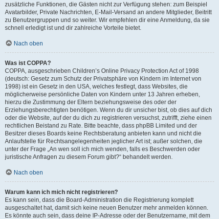
zusätzliche Funktionen, die Gästen nicht zur Verfügung stehen: zum Beispiel
Avatarbilder, Private Nachrichten, E-Mail-Versand an andere Mitglieder, Beitritt
zu Benutzergruppen und so weiter. Wir empfehlen dir eine Anmeldung, da sie
schnell erledigt ist und dir zahlreiche Vorteile bietet.
Nach oben
Was ist COPPA?
COPPA, ausgeschrieben Children’s Online Privacy Protection Act of 1998
(deutsch: Gesetz zum Schutz der Privatsphäre von Kindern im Internet von
1998) ist ein Gesetz in den USA, welches festlegt, dass Websites, die
möglicherweise persönliche Daten von Kindern unter 13 Jahren erheben,
hierzu die Zustimmung der Eltern beziehungsweise des oder der
Erziehungsberechtigten benötigen. Wenn du dir unsicher bist, ob dies auf dich
oder die Website, auf der du dich zu registrieren versuchst, zutrifft, ziehe einen
rechtlichen Beistand zu Rate. Bitte beachte, dass phpBB Limited und der
Besitzer dieses Boards keine Rechtsberatung anbieten kann und nicht die
Anlaufstelle für Rechtsangelegenheiten jeglicher Art ist; außer solchen, die
unter der Frage „An wen soll ich mich wenden, falls es Beschwerden oder
juristische Anfragen zu diesem Forum gibt?“ behandelt werden.
Nach oben
Warum kann ich mich nicht registrieren?
Es kann sein, dass die Board-Administration die Registrierung komplett
ausgeschaltet hat, damit sich keine neuen Benutzer mehr anmelden können.
Es könnte auch sein, dass deine IP-Adresse oder der Benutzername, mit dem