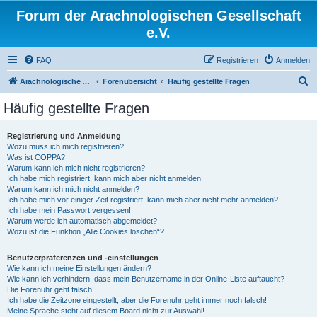
Forum der Arachnologischen Gesellschaft
e.V.
FAQ
Registrieren
Anmelden
S
Arachnologische Gesellschaft e. V.
Forenübersicht
Häufig gestellte Fragen
u
Häufig gestellte Fragen
c
h
Registrierung und Anmeldung
Wozu muss ich mich registrieren?
e
Was ist COPPA?
Warum kann ich mich nicht registrieren?
Ich habe mich registriert, kann mich aber nicht anmelden!
Warum kann ich mich nicht anmelden?
Ich habe mich vor einiger Zeit registriert, kann mich aber nicht mehr anmelden?!
Ich habe mein Passwort vergessen!
Warum werde ich automatisch abgemeldet?
Wozu ist die Funktion „Alle Cookies löschen“?
Benutzerpräferenzen und -einstellungen
Wie kann ich meine Einstellungen ändern?
Wie kann ich verhindern, dass mein Benutzername in der Online-Liste auftaucht?
Die Forenuhr geht falsch!
Ich habe die Zeitzone eingestellt, aber die Forenuhr geht immer noch falsch!
Meine Sprache steht auf diesem Board nicht zur Auswahl!