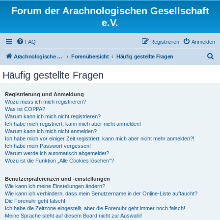
Forum der Arachnologischen Gesellschaft
e.V.
FAQ
Registrieren
Anmelden
S
Arachnologische Gesellschaft e. V.
Forenübersicht
Häufig gestellte Fragen
u
Häufig gestellte Fragen
c
h
Registrierung und Anmeldung
Wozu muss ich mich registrieren?
e
Was ist COPPA?
Warum kann ich mich nicht registrieren?
Ich habe mich registriert, kann mich aber nicht anmelden!
Warum kann ich mich nicht anmelden?
Ich habe mich vor einiger Zeit registriert, kann mich aber nicht mehr anmelden?!
Ich habe mein Passwort vergessen!
Warum werde ich automatisch abgemeldet?
Wozu ist die Funktion „Alle Cookies löschen“?
Benutzerpräferenzen und -einstellungen
Wie kann ich meine Einstellungen ändern?
Wie kann ich verhindern, dass mein Benutzername in der Online-Liste auftaucht?
Die Forenuhr geht falsch!
Ich habe die Zeitzone eingestellt, aber die Forenuhr geht immer noch falsch!
Meine Sprache steht auf diesem Board nicht zur Auswahl!