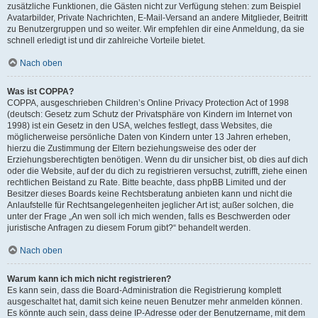
zusätzliche Funktionen, die Gästen nicht zur Verfügung stehen: zum Beispiel
Avatarbilder, Private Nachrichten, E-Mail-Versand an andere Mitglieder, Beitritt
zu Benutzergruppen und so weiter. Wir empfehlen dir eine Anmeldung, da sie
schnell erledigt ist und dir zahlreiche Vorteile bietet.
Nach oben
Was ist COPPA?
COPPA, ausgeschrieben Children’s Online Privacy Protection Act of 1998
(deutsch: Gesetz zum Schutz der Privatsphäre von Kindern im Internet von
1998) ist ein Gesetz in den USA, welches festlegt, dass Websites, die
möglicherweise persönliche Daten von Kindern unter 13 Jahren erheben,
hierzu die Zustimmung der Eltern beziehungsweise des oder der
Erziehungsberechtigten benötigen. Wenn du dir unsicher bist, ob dies auf dich
oder die Website, auf der du dich zu registrieren versuchst, zutrifft, ziehe einen
rechtlichen Beistand zu Rate. Bitte beachte, dass phpBB Limited und der
Besitzer dieses Boards keine Rechtsberatung anbieten kann und nicht die
Anlaufstelle für Rechtsangelegenheiten jeglicher Art ist; außer solchen, die
unter der Frage „An wen soll ich mich wenden, falls es Beschwerden oder
juristische Anfragen zu diesem Forum gibt?“ behandelt werden.
Nach oben
Warum kann ich mich nicht registrieren?
Es kann sein, dass die Board-Administration die Registrierung komplett
ausgeschaltet hat, damit sich keine neuen Benutzer mehr anmelden können.
Es könnte auch sein, dass deine IP-Adresse oder der Benutzername, mit dem