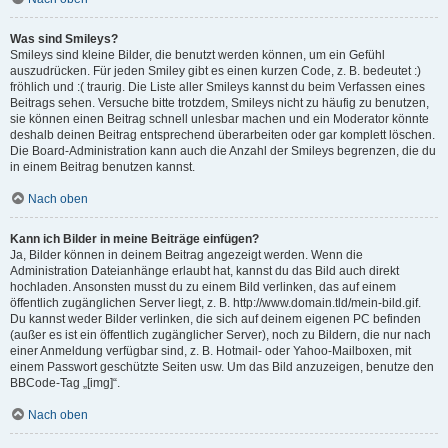
Was sind Smileys?
Smileys sind kleine Bilder, die benutzt werden können, um ein Gefühl
auszudrücken. Für jeden Smiley gibt es einen kurzen Code, z. B. bedeutet :)
fröhlich und :( traurig. Die Liste aller Smileys kannst du beim Verfassen eines
Beitrags sehen. Versuche bitte trotzdem, Smileys nicht zu häufig zu benutzen,
sie können einen Beitrag schnell unlesbar machen und ein Moderator könnte
deshalb deinen Beitrag entsprechend überarbeiten oder gar komplett löschen.
Die Board-Administration kann auch die Anzahl der Smileys begrenzen, die du
in einem Beitrag benutzen kannst.
Nach oben
Kann ich Bilder in meine Beiträge einfügen?
Ja, Bilder können in deinem Beitrag angezeigt werden. Wenn die
Administration Dateianhänge erlaubt hat, kannst du das Bild auch direkt
hochladen. Ansonsten musst du zu einem Bild verlinken, das auf einem
öffentlich zugänglichen Server liegt, z. B. http://www.domain.tld/mein-bild.gif.
Du kannst weder Bilder verlinken, die sich auf deinem eigenen PC befinden
(außer es ist ein öffentlich zugänglicher Server), noch zu Bildern, die nur nach
einer Anmeldung verfügbar sind, z. B. Hotmail- oder Yahoo-Mailboxen, mit
einem Passwort geschützte Seiten usw. Um das Bild anzuzeigen, benutze den
BBCode-Tag „[img]“.
Nach oben