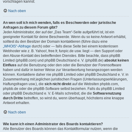
vorschlagen kannst.
Nach oben
An wen soll ich mich wenden, falls es Beschwerden oder juristische
Anfragen zu diesem Forum gibt?
Jeder Administrator, der auf der „Das Team“-Seite aufgeführt ist, ist ein
geeigneter Kontakt für deine Beschwerde. Wenn du so keine Antwort erhältst,
solltest du den Besitzer der Domain kontaktieren (führe dazu eine
„WHOIS“-Abfrage
durch) oder — falls diese Seite bei einem kostenlosen
Webhoster wie z. B. Yahoo!, free.fr, funpic.de usw. liegt — den Support oder
den Abuse-Kontakt des betreffenden Dienstes. Bitte beachte, dass phpBB
Limited (phpBB.com) und phpBB Deutschland e. V. (phpBB.de)
absolut keinen
Einfluss
auf die Benutzung oder den oder die Benutzer der Forensoftware
haben und dafür in keiner Weise zur Verantwortung herangezogen werden
können. Kontaktiere daher nie phpBB Limited oder phpBB Deutschland e. V. in
Zusammenhang mit jeglichen juristischen Fragen (Unterlassungserklärungen,
Haftungsfragen usw.), die
sich nicht direkt
auf die Websiten phpbb.com,
phpbb.de oder die phpBB-Software selbst beziehen. Falls du phpBB Limited
oder phpBB Deutschland e. V. E-Mails schreibst, die die
Softwarenutzung
durch Dritte
betreffen, so wirst du, wenn überhaupt, höchstens eine knappe
Antwort erhalten.
Nach oben
Wie kann ich einen Administrator des Boards kontaktieren?
Alle Benutzer des Boards können das Kontaktformular nutzen, wenn die