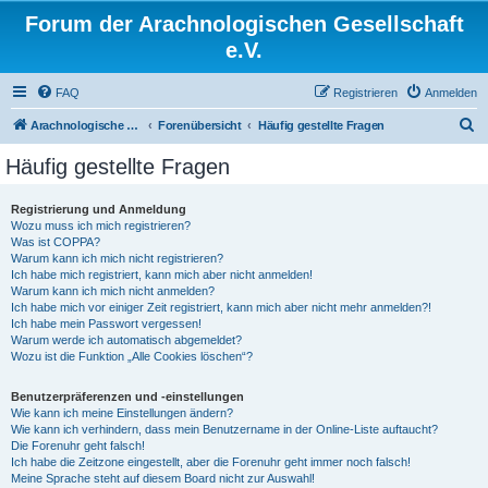
Forum der Arachnologischen Gesellschaft
e.V.
FAQ
Registrieren
Anmelden
S
Arachnologische Gesellschaft e. V.
Forenübersicht
Häufig gestellte Fragen
u
Häufig gestellte Fragen
c
h
Registrierung und Anmeldung
Wozu muss ich mich registrieren?
e
Was ist COPPA?
Warum kann ich mich nicht registrieren?
Ich habe mich registriert, kann mich aber nicht anmelden!
Warum kann ich mich nicht anmelden?
Ich habe mich vor einiger Zeit registriert, kann mich aber nicht mehr anmelden?!
Ich habe mein Passwort vergessen!
Warum werde ich automatisch abgemeldet?
Wozu ist die Funktion „Alle Cookies löschen“?
Benutzerpräferenzen und -einstellungen
Wie kann ich meine Einstellungen ändern?
Wie kann ich verhindern, dass mein Benutzername in der Online-Liste auftaucht?
Die Forenuhr geht falsch!
Ich habe die Zeitzone eingestellt, aber die Forenuhr geht immer noch falsch!
Meine Sprache steht auf diesem Board nicht zur Auswahl!