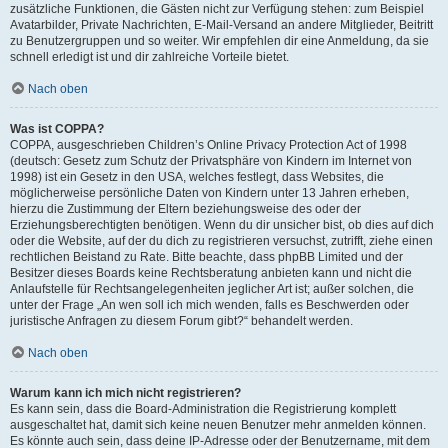
zusätzliche Funktionen, die Gästen nicht zur Verfügung stehen: zum Beispiel
Avatarbilder, Private Nachrichten, E-Mail-Versand an andere Mitglieder, Beitritt
zu Benutzergruppen und so weiter. Wir empfehlen dir eine Anmeldung, da sie
schnell erledigt ist und dir zahlreiche Vorteile bietet.
Nach oben
Was ist COPPA?
COPPA, ausgeschrieben Children’s Online Privacy Protection Act of 1998
(deutsch: Gesetz zum Schutz der Privatsphäre von Kindern im Internet von
1998) ist ein Gesetz in den USA, welches festlegt, dass Websites, die
möglicherweise persönliche Daten von Kindern unter 13 Jahren erheben,
hierzu die Zustimmung der Eltern beziehungsweise des oder der
Erziehungsberechtigten benötigen. Wenn du dir unsicher bist, ob dies auf dich
oder die Website, auf der du dich zu registrieren versuchst, zutrifft, ziehe einen
rechtlichen Beistand zu Rate. Bitte beachte, dass phpBB Limited und der
Besitzer dieses Boards keine Rechtsberatung anbieten kann und nicht die
Anlaufstelle für Rechtsangelegenheiten jeglicher Art ist; außer solchen, die
unter der Frage „An wen soll ich mich wenden, falls es Beschwerden oder
juristische Anfragen zu diesem Forum gibt?“ behandelt werden.
Nach oben
Warum kann ich mich nicht registrieren?
Es kann sein, dass die Board-Administration die Registrierung komplett
ausgeschaltet hat, damit sich keine neuen Benutzer mehr anmelden können.
Es könnte auch sein, dass deine IP-Adresse oder der Benutzername, mit dem