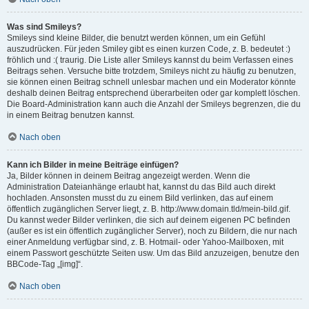
Was sind Smileys?
Smileys sind kleine Bilder, die benutzt werden können, um ein Gefühl
auszudrücken. Für jeden Smiley gibt es einen kurzen Code, z. B. bedeutet :)
fröhlich und :( traurig. Die Liste aller Smileys kannst du beim Verfassen eines
Beitrags sehen. Versuche bitte trotzdem, Smileys nicht zu häufig zu benutzen,
sie können einen Beitrag schnell unlesbar machen und ein Moderator könnte
deshalb deinen Beitrag entsprechend überarbeiten oder gar komplett löschen.
Die Board-Administration kann auch die Anzahl der Smileys begrenzen, die du
in einem Beitrag benutzen kannst.
Nach oben
Kann ich Bilder in meine Beiträge einfügen?
Ja, Bilder können in deinem Beitrag angezeigt werden. Wenn die
Administration Dateianhänge erlaubt hat, kannst du das Bild auch direkt
hochladen. Ansonsten musst du zu einem Bild verlinken, das auf einem
öffentlich zugänglichen Server liegt, z. B. http://www.domain.tld/mein-bild.gif.
Du kannst weder Bilder verlinken, die sich auf deinem eigenen PC befinden
(außer es ist ein öffentlich zugänglicher Server), noch zu Bildern, die nur nach
einer Anmeldung verfügbar sind, z. B. Hotmail- oder Yahoo-Mailboxen, mit
einem Passwort geschützte Seiten usw. Um das Bild anzuzeigen, benutze den
BBCode-Tag „[img]“.
Nach oben