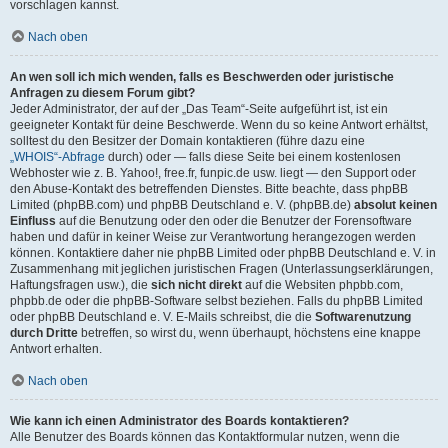
vorschlagen kannst.
Nach oben
An wen soll ich mich wenden, falls es Beschwerden oder juristische
Anfragen zu diesem Forum gibt?
Jeder Administrator, der auf der „Das Team“-Seite aufgeführt ist, ist ein
geeigneter Kontakt für deine Beschwerde. Wenn du so keine Antwort erhältst,
solltest du den Besitzer der Domain kontaktieren (führe dazu eine
„WHOIS“-Abfrage
durch) oder — falls diese Seite bei einem kostenlosen
Webhoster wie z. B. Yahoo!, free.fr, funpic.de usw. liegt — den Support oder
den Abuse-Kontakt des betreffenden Dienstes. Bitte beachte, dass phpBB
Limited (phpBB.com) und phpBB Deutschland e. V. (phpBB.de)
absolut keinen
Einfluss
auf die Benutzung oder den oder die Benutzer der Forensoftware
haben und dafür in keiner Weise zur Verantwortung herangezogen werden
können. Kontaktiere daher nie phpBB Limited oder phpBB Deutschland e. V. in
Zusammenhang mit jeglichen juristischen Fragen (Unterlassungserklärungen,
Haftungsfragen usw.), die
sich nicht direkt
auf die Websiten phpbb.com,
phpbb.de oder die phpBB-Software selbst beziehen. Falls du phpBB Limited
oder phpBB Deutschland e. V. E-Mails schreibst, die die
Softwarenutzung
durch Dritte
betreffen, so wirst du, wenn überhaupt, höchstens eine knappe
Antwort erhalten.
Nach oben
Wie kann ich einen Administrator des Boards kontaktieren?
Alle Benutzer des Boards können das Kontaktformular nutzen, wenn die