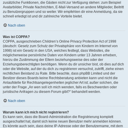
zusätzliche Funktionen, die Gästen nicht zur Verfügung stehen: zum Beispiel
Avatarbilder, Private Nachrichten, E-Mail-Versand an andere Mitglieder, Beitritt
zu Benutzergruppen und so weiter. Wir empfehlen dir eine Anmeldung, da sie
schnell erledigt ist und dir zahlreiche Vorteile bietet.
Nach oben
Was ist COPPA?
COPPA, ausgeschrieben Children’s Online Privacy Protection Act of 1998
(deutsch: Gesetz zum Schutz der Privatsphäre von Kindern im Internet von
1998) ist ein Gesetz in den USA, welches festlegt, dass Websites, die
möglicherweise persönliche Daten von Kindern unter 13 Jahren erheben,
hierzu die Zustimmung der Eltern beziehungsweise des oder der
Erziehungsberechtigten benötigen. Wenn du dir unsicher bist, ob dies auf dich
oder die Website, auf der du dich zu registrieren versuchst, zutrifft, ziehe einen
rechtlichen Beistand zu Rate. Bitte beachte, dass phpBB Limited und der
Besitzer dieses Boards keine Rechtsberatung anbieten kann und nicht die
Anlaufstelle für Rechtsangelegenheiten jeglicher Art ist; außer solchen, die
unter der Frage „An wen soll ich mich wenden, falls es Beschwerden oder
juristische Anfragen zu diesem Forum gibt?“ behandelt werden.
Nach oben
Warum kann ich mich nicht registrieren?
Es kann sein, dass die Board-Administration die Registrierung komplett
ausgeschaltet hat, damit sich keine neuen Benutzer mehr anmelden können.
Es könnte auch sein, dass deine IP-Adresse oder der Benutzername, mit dem