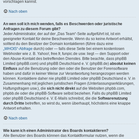
vorschlagen kannst.
Nach oben
An wen soll ich mich wenden, falls es Beschwerden oder juristische
Anfragen zu diesem Forum gibt?
Jeder Administrator, der auf der „Das Team“-Seite aufgeführt ist, ist ein
geeigneter Kontakt für deine Beschwerde. Wenn du so keine Antwort erhältst,
solltest du den Besitzer der Domain kontaktieren (führe dazu eine
„WHOIS“-Abfrage
durch) oder — falls diese Seite bei einem kostenlosen
Webhoster wie z. B. Yahoo!, free.fr, funpic.de usw. liegt — den Support oder
den Abuse-Kontakt des betreffenden Dienstes. Bitte beachte, dass phpBB
Limited (phpBB.com) und phpBB Deutschland e. V. (phpBB.de)
absolut keinen
Einfluss
auf die Benutzung oder den oder die Benutzer der Forensoftware
haben und dafür in keiner Weise zur Verantwortung herangezogen werden
können. Kontaktiere daher nie phpBB Limited oder phpBB Deutschland e. V. in
Zusammenhang mit jeglichen juristischen Fragen (Unterlassungserklärungen,
Haftungsfragen usw.), die
sich nicht direkt
auf die Websiten phpbb.com,
phpbb.de oder die phpBB-Software selbst beziehen. Falls du phpBB Limited
oder phpBB Deutschland e. V. E-Mails schreibst, die die
Softwarenutzung
durch Dritte
betreffen, so wirst du, wenn überhaupt, höchstens eine knappe
Antwort erhalten.
Nach oben
Wie kann ich einen Administrator des Boards kontaktieren?
Alle Benutzer des Boards können das Kontaktformular nutzen, wenn die