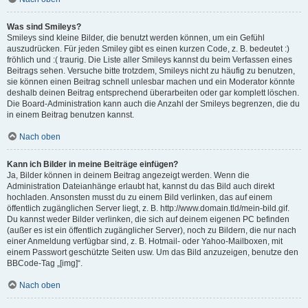
Was sind Smileys?
Smileys sind kleine Bilder, die benutzt werden können, um ein Gefühl
auszudrücken. Für jeden Smiley gibt es einen kurzen Code, z. B. bedeutet :)
fröhlich und :( traurig. Die Liste aller Smileys kannst du beim Verfassen eines
Beitrags sehen. Versuche bitte trotzdem, Smileys nicht zu häufig zu benutzen,
sie können einen Beitrag schnell unlesbar machen und ein Moderator könnte
deshalb deinen Beitrag entsprechend überarbeiten oder gar komplett löschen.
Die Board-Administration kann auch die Anzahl der Smileys begrenzen, die du
in einem Beitrag benutzen kannst.
Nach oben
Kann ich Bilder in meine Beiträge einfügen?
Ja, Bilder können in deinem Beitrag angezeigt werden. Wenn die
Administration Dateianhänge erlaubt hat, kannst du das Bild auch direkt
hochladen. Ansonsten musst du zu einem Bild verlinken, das auf einem
öffentlich zugänglichen Server liegt, z. B. http://www.domain.tld/mein-bild.gif.
Du kannst weder Bilder verlinken, die sich auf deinem eigenen PC befinden
(außer es ist ein öffentlich zugänglicher Server), noch zu Bildern, die nur nach
einer Anmeldung verfügbar sind, z. B. Hotmail- oder Yahoo-Mailboxen, mit
einem Passwort geschützte Seiten usw. Um das Bild anzuzeigen, benutze den
BBCode-Tag „[img]“.
Nach oben