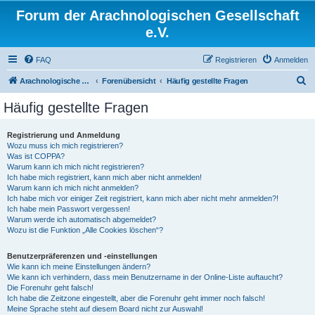
Forum der Arachnologischen Gesellschaft
e.V.
FAQ
Registrieren
Anmelden
S
Arachnologische Gesellschaft e. V.
Forenübersicht
Häufig gestellte Fragen
u
Häufig gestellte Fragen
c
h
Registrierung und Anmeldung
Wozu muss ich mich registrieren?
e
Was ist COPPA?
Warum kann ich mich nicht registrieren?
Ich habe mich registriert, kann mich aber nicht anmelden!
Warum kann ich mich nicht anmelden?
Ich habe mich vor einiger Zeit registriert, kann mich aber nicht mehr anmelden?!
Ich habe mein Passwort vergessen!
Warum werde ich automatisch abgemeldet?
Wozu ist die Funktion „Alle Cookies löschen“?
Benutzerpräferenzen und -einstellungen
Wie kann ich meine Einstellungen ändern?
Wie kann ich verhindern, dass mein Benutzername in der Online-Liste auftaucht?
Die Forenuhr geht falsch!
Ich habe die Zeitzone eingestellt, aber die Forenuhr geht immer noch falsch!
Meine Sprache steht auf diesem Board nicht zur Auswahl!