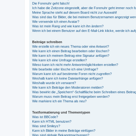
Die Forenuhr geht falsch!
Ich habe die Zeitzone eingestellt, aber die Forenuhr geht immer noch f
Meine Sprache steht auf diesem Board nicht zur Auswahl!
Was sind das für Bilder, die bei meinem Benutzernamen angezeigt we
Wie verwende ich einen Avatar?
Was ist mein Rang und wie kann ich ihn ändern?
Wenn ich bei einem Benutzer auf den E-Mail-Link klicke, werde ich au
Beiträge schreiben
Wie erstelle ich ein neues Thema oder eine Antwort?
Wie kann ich einen Beitrag bearbeiten oder löschen?
Wie kann ich meinem Beitrag eine Signatur anfügen?
Wie kann ich eine Umfrage erstellen?
Wieso kann ich nicht mehr Antwortmöglichkeiten erstellen?
Wie bearbeite oder lösche ich eine Umfrage?
Warum kann ich auf bestimmte Foren nicht zugreifen?
Weshalb kann ich keine Dateianhänge anfügen?
Weshalb wurde ich verwarnt?
Wie kann ich Beiträge den Moderatoren melden?
Was bewirkt die „Speichern“-Schaltfläche beim Schreiben eines Beitra
Warum muss mein Beitrag erst freigegeben werden?
Wie markiere ich ein Thema als neu?
Textformatierung und Thementypen
Was ist BBCode?
Kann ich HTML benutzen?
Was sind Smileys?
Kann ich Bilder in meine Beiträge einfügen?
Was sind globale Bekanntmachungen?