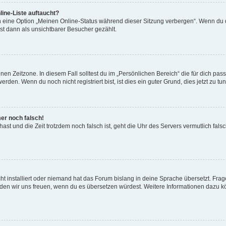
ine-Liste auftaucht?
n eine Option „Meinen Online-Status während dieser Sitzung verbergen“. Wenn du d
st dann als unsichtbarer Besucher gezählt.
en Zeitzone. In diesem Fall solltest du im „Persönlichen Bereich“ die für dich passe
den. Wenn du noch nicht registriert bist, ist dies ein guter Grund, dies jetzt zu tun
mer noch falsch!
t hast und die Zeit trotzdem noch falsch ist, geht die Uhr des Servers vermutlich fal
t installiert oder niemand hat das Forum bislang in deine Sprache übersetzt. Frag
, würden wir uns freuen, wenn du es übersetzen würdest. Weitere Informationen dazu