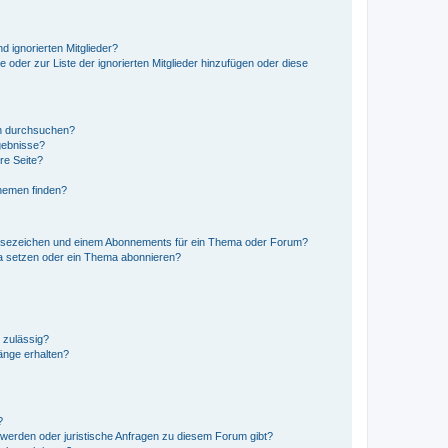
d ignorierten Mitglieder?
e oder zur Liste der ignorierten Mitglieder hinzufügen oder diese
en durchsuchen?
gebnisse?
re Seite?
hemen finden?
esezeichen und einem Abonnements für ein Thema oder Forum?
a setzen oder ein Thema abonnieren?
 zulässig?
hänge erhalten?
?
hwerden oder juristische Anfragen zu diesem Forum gibt?