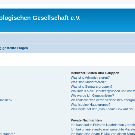
logischen Gesellschaft e.V.
g gestellte Fragen
Benutzer-Stufen und Gruppen
Was sind Administratoren?
Was sind Moderatoren?
Was sind Benutzergruppen?
Wo finde ich die Benutzergruppen und wie tr
Wie werde ich Gruppenleiter?
anmelden?!
Weshalb werden verschiedene Benutzergrupp
Was ist eine Hauptgruppe?
Was bedeutet der „Das Team“-Link auf der S
Private Nachrichten
Ich kann keine Privaten Nachrichten versch
Ich bekomme ständig unerwünschte Private
auftaucht?
Ich habe eine Spam-E-Mail von einem Mitgli