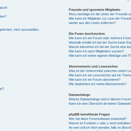
alsch!
Freunde und ignorierte Mitglieder
Wozu benötige ich die Listen der Freunde un
rden?
Wie kann ich Mitglieder zur Liste der Freund
wieder aus den Listen entfernen?
fgefordert, mich anzumelden.
Die Foren durchsuchen
Wie kann ich ein Forum oder mehrere For
Weshalb erhalte ich bei der Suche keine Er
Warum bekomme ich bei der Suche eine lee
Wie kann ich nach Mitgliedern suchen?
Wie kann ich meine eigenen Beiträge und T
Abonnements und Lesezeichen
Was ist der Unterschied zwischen einem L
Wie kann ich ein Lesezeichen auf ein Them
Wie kann ich ein Forum abonnieren?
Wie deaktiviere ich meine Abonnements?
gs?
Dateianhänge
Welche Dateianhänge sind in diesem Forum
Kann ich eine Übersicht all meiner Dateian
phpBB betreffende Fragen
Wer hat diese Forensoftware entwickelt?
Warum ist Funktion x oder y nicht enthalten
An wen soll ich mich wenden, falls es Besc