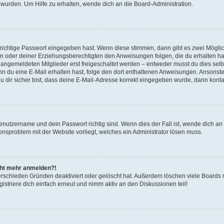
 wurden. Um Hilfe zu erhalten, wende dich an die Board-Administration.
 richtige Passwort eingegeben hast. Wenn diese stimmen, dann gibt es zwei Mögl
tern oder deiner Erziehungsberechtigten den Anweisungen folgen, die du erhalten ha
u angemeldeten Mitglieder erst freigeschaltet werden – entweder musst du dies selbs
. Wenn du eine E-Mail erhalten hast, folge den dort enthaltenen Anweisungen. Ansons
 dir sicher bist, dass deine E-Mail-Adresse korrekt eingegeben wurde, dann kontak
Benutzername und dein Passwort richtig sind. Wenn dies der Fall ist, wende dich a
ionsproblem mit der Website vorliegt, welches ein Administrator lösen muss.
icht mehr anmelden?!
erschieden Gründen deaktiviert oder gelöscht hat. Außerdem löschen viele Boards r
triere dich einfach erneut und nimm aktiv an den Diskussionen teil!