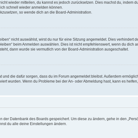
 nicht wieder mitteilen, du kannst es jedoch zurücksetzen. Dies machst du, indem 
 dich schnell wieder anmelden können.
ückzusetzen, so wende dich an die Board-Administration.
en“ nicht auswählst, wirst du nur für eine Sitzung angemeldet. Dies verhindert 
leiben“ beim Anmelden auswählen. Dies ist nicht empfehlenswert, wenn du dich an
 steht, dann wurde sie vermutlich von der Board-Administration ausgeschaltet.
 hat und die dafür sorgen, dass du im Forum angemeldet bleibst. Außerdem ermögli
tiviert wurden. Wenn du Probleme bei der An- oder Abmeldung hast, kann es helfen
n in der Datenbank des Boards gespeichert. Um diese zu ändern, gehe in den „Persö
nst du alle deine Einstellungen ändern.