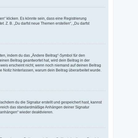
n“ klicken. Es könnte sein, dass eine Registrierung
t. Z. B. „Du darfst neue Themen erstellen“, „Du darfst
iten, indem du das „Ändere Beitrag“-Symbol für den
inen Beitrag geantwortet hat, wird dein Beitrag in der
nweis erscheint nicht, wenn noch niemand auf deinen Beitrag
ne Notiz hinterlassen, warum dein Beitrag überarbeitet wurde.
chdem du die Signatur erstellt und gespeichert hast, kannst
Bereich das standardmäßige Anhängen deiner Signatur
r anhängen“ wieder deaktivieren.