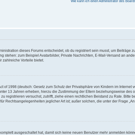
Wie kann ich einen Administrator des Board
istration dieses Forums entscheidet, ob du registriert sein musst, um Beiträge zu s
ung stehen: zum Beispiel Avatarbilder, Private Nachrichten, E-Mail-Versand an ander
 zahlreiche Vorteile bietet.
t of 1998 (deutsch: Gesetz zum Schutz der Privatsphäre von Kindern im Internet vo
unter 13 Jahren erheben, hierzu die Zustimmung der Eltern beziehungsweise des o
h zu registrieren versuchst, zutrifft, ziehe einen rechtlichen Beistand zu Rate. Bit
für Rechtsangelegenheiten jeglicher Art ist; außer solchen, die unter der Frage „
.
g komplett ausgeschaltet hat, damit sich keine neuen Benutzer mehr anmelden könn