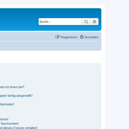
Suche
Erweiterte Suche
Registrieren
Anmelden
ete ich ihnen bei?
en farbig dargestellt?
tartseite?
icken!
 Nachrichten!
ed dieses Forums erhalten!