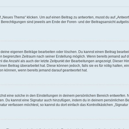
„Neues Thema“ klicken. Um auf einen Beitrag zu antworten, musst du auf „Antworte
e Berechtigungen sind jeweils am Ende der Foren- und der Beitragsansicht aufgeliste
r deine eigenen Beiträge bearbeiten oder löschen. Du kannst einen Beitrag bearbe
inen begrenzten Zeitraum nach seiner Erstellung möglich. Wenn bereits jemand auf de
 die Anzahl als auch der letzte Zeitpunkt der Bearbeitungen angezeigt. Dieser Hi
en Beitrag überarbeitet hat. Diese können jedoch, falls sie es für nötig halten, ei
hen können, wenn bereits jemand darauf geantwortet hat.
st eine solche in den Einstellungen in deinem persönlichen Bereich entwerfen. Na
eren. Du kannst eine Signatur auch hinzufügen, indem du in deinem persönlichen 
atur verfassen möchtest, so kannst du dort einfach das Kontrollkästchen „Signatu