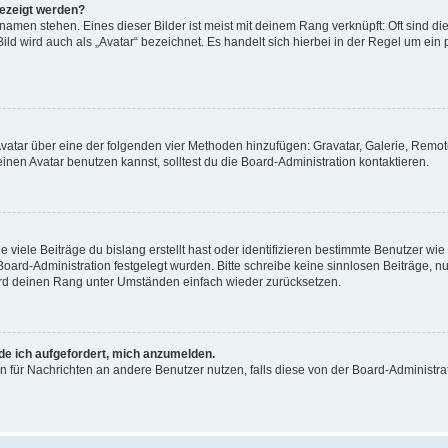
gezeigt werden?
amen stehen. Eines dieser Bilder ist meist mit deinem Rang verknüpft: Oft sind di
ld wird auch als „Avatar“ bezeichnet. Es handelt sich hierbei in der Regel um ein
 Avatar über eine der folgenden vier Methoden hinzufügen: Gravatar, Galerie, Rem
en Avatar benutzen kannst, solltest du die Board-Administration kontaktieren.
viele Beiträge du bislang erstellt hast oder identifizieren bestimmte Benutzer w
 Board-Administration festgelegt wurden. Bitte schreibe keine sinnlosen Beiträge
wird deinen Rang unter Umständen einfach wieder zurücksetzen.
rde ich aufgefordert, mich anzumelden.
ion für Nachrichten an andere Benutzer nutzen, falls diese von der Board-Administ