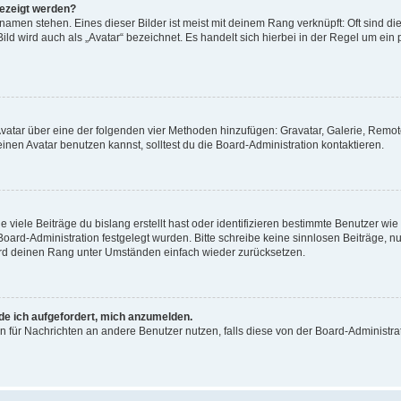
gezeigt werden?
amen stehen. Eines dieser Bilder ist meist mit deinem Rang verknüpft: Oft sind di
ld wird auch als „Avatar“ bezeichnet. Es handelt sich hierbei in der Regel um ein
 Avatar über eine der folgenden vier Methoden hinzufügen: Gravatar, Galerie, Rem
en Avatar benutzen kannst, solltest du die Board-Administration kontaktieren.
viele Beiträge du bislang erstellt hast oder identifizieren bestimmte Benutzer w
 Board-Administration festgelegt wurden. Bitte schreibe keine sinnlosen Beiträge
wird deinen Rang unter Umständen einfach wieder zurücksetzen.
rde ich aufgefordert, mich anzumelden.
ion für Nachrichten an andere Benutzer nutzen, falls diese von der Board-Administ