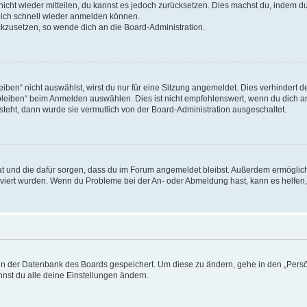
 nicht wieder mitteilen, du kannst es jedoch zurücksetzen. Dies machst du, indem 
 dich schnell wieder anmelden können.
ückzusetzen, so wende dich an die Board-Administration.
en“ nicht auswählst, wirst du nur für eine Sitzung angemeldet. Dies verhindert 
leiben“ beim Anmelden auswählen. Dies ist nicht empfehlenswert, wenn du dich an
 steht, dann wurde sie vermutlich von der Board-Administration ausgeschaltet.
 hat und die dafür sorgen, dass du im Forum angemeldet bleibst. Außerdem ermögli
tiviert wurden. Wenn du Probleme bei der An- oder Abmeldung hast, kann es helfen
n in der Datenbank des Boards gespeichert. Um diese zu ändern, gehe in den „Persö
nst du alle deine Einstellungen ändern.