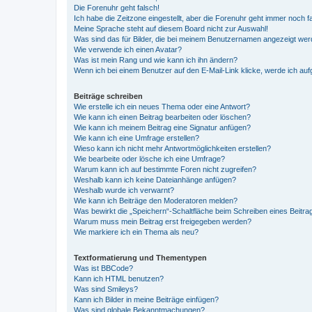
Die Forenuhr geht falsch!
Ich habe die Zeitzone eingestellt, aber die Forenuhr geht immer noch f
Meine Sprache steht auf diesem Board nicht zur Auswahl!
Was sind das für Bilder, die bei meinem Benutzernamen angezeigt we
Wie verwende ich einen Avatar?
Was ist mein Rang und wie kann ich ihn ändern?
Wenn ich bei einem Benutzer auf den E-Mail-Link klicke, werde ich au
Beiträge schreiben
Wie erstelle ich ein neues Thema oder eine Antwort?
Wie kann ich einen Beitrag bearbeiten oder löschen?
Wie kann ich meinem Beitrag eine Signatur anfügen?
Wie kann ich eine Umfrage erstellen?
Wieso kann ich nicht mehr Antwortmöglichkeiten erstellen?
Wie bearbeite oder lösche ich eine Umfrage?
Warum kann ich auf bestimmte Foren nicht zugreifen?
Weshalb kann ich keine Dateianhänge anfügen?
Weshalb wurde ich verwarnt?
Wie kann ich Beiträge den Moderatoren melden?
Was bewirkt die „Speichern“-Schaltfläche beim Schreiben eines Beitra
Warum muss mein Beitrag erst freigegeben werden?
Wie markiere ich ein Thema als neu?
Textformatierung und Thementypen
Was ist BBCode?
Kann ich HTML benutzen?
Was sind Smileys?
Kann ich Bilder in meine Beiträge einfügen?
Was sind globale Bekanntmachungen?