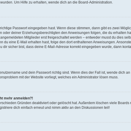
 wurden. Um Hilfe zu erhalten, wende dich an die Board-Administration.
 richtige Passwort eingegeben hast. Wenn diese stimmen, dann gibt es zwei Mögl
tern oder deiner Erziehungsberechtigten den Anweisungen folgen, die du erhalten ha
u angemeldeten Mitglieder erst freigeschaltet werden – entweder musst du dies selbs
. Wenn du eine E-Mail erhalten hast, folge den dort enthaltenen Anweisungen. Ansons
 dir sicher bist, dass deine E-Mail-Adresse korrekt eingegeben wurde, dann kontak
Benutzername und dein Passwort richtig sind. Wenn dies der Fall ist, wende dich a
ionsproblem mit der Website vorliegt, welches ein Administrator lösen muss.
icht mehr anmelden?!
erschieden Gründen deaktiviert oder gelöscht hat. Außerdem löschen viele Boards r
triere dich einfach erneut und nimm aktiv an den Diskussionen teil!