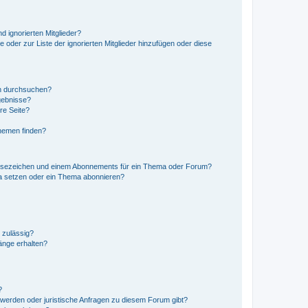
d ignorierten Mitglieder?
e oder zur Liste der ignorierten Mitglieder hinzufügen oder diese
en durchsuchen?
gebnisse?
re Seite?
hemen finden?
esezeichen und einem Abonnements für ein Thema oder Forum?
a setzen oder ein Thema abonnieren?
 zulässig?
hänge erhalten?
?
hwerden oder juristische Anfragen zu diesem Forum gibt?