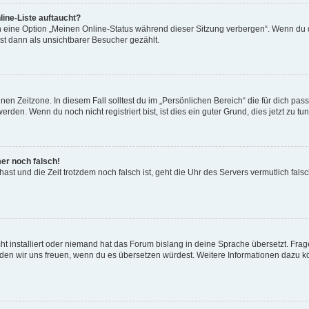
ine-Liste auftaucht?
n eine Option „Meinen Online-Status während dieser Sitzung verbergen“. Wenn du d
st dann als unsichtbarer Besucher gezählt.
en Zeitzone. In diesem Fall solltest du im „Persönlichen Bereich“ die für dich passe
den. Wenn du noch nicht registriert bist, ist dies ein guter Grund, dies jetzt zu tun
mer noch falsch!
t hast und die Zeit trotzdem noch falsch ist, geht die Uhr des Servers vermutlich fal
t installiert oder niemand hat das Forum bislang in deine Sprache übersetzt. Frag
, würden wir uns freuen, wenn du es übersetzen würdest. Weitere Informationen dazu