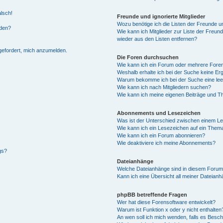
alsch!
Freunde und ignorierte Mitglieder
Wozu benötige ich die Listen der Freunde un
rden?
Wie kann ich Mitglieder zur Liste der Freund
wieder aus den Listen entfernen?
fgefordert, mich anzumelden.
Die Foren durchsuchen
Wie kann ich ein Forum oder mehrere For
Weshalb erhalte ich bei der Suche keine Er
Warum bekomme ich bei der Suche eine lee
Wie kann ich nach Mitgliedern suchen?
Wie kann ich meine eigenen Beiträge und T
Abonnements und Lesezeichen
Was ist der Unterschied zwischen einem L
Wie kann ich ein Lesezeichen auf ein Them
Wie kann ich ein Forum abonnieren?
Wie deaktiviere ich meine Abonnements?
gs?
Dateianhänge
Welche Dateianhänge sind in diesem Forum
Kann ich eine Übersicht all meiner Dateian
phpBB betreffende Fragen
Wer hat diese Forensoftware entwickelt?
Warum ist Funktion x oder y nicht enthalten
An wen soll ich mich wenden, falls es Besc