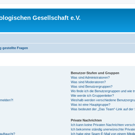
logischen Gesellschaft e.V.
g gestellte Fragen
Benutzer-Stufen und Gruppen
Was sind Administratoren?
Was sind Moderatoren?
Was sind Benutzergruppen?
Wo finde ich die Benutzergruppen und wie tr
Wie werde ich Gruppenleiter?
anmelden?!
Weshalb werden verschiedene Benutzergrupp
Was ist eine Hauptgruppe?
Was bedeutet der „Das Team“-Link auf der S
Private Nachrichten
Ich kann keine Privaten Nachrichten versch
Ich bekomme ständig unerwünschte Private
auftaucht?
Ich habe eine Spam-E-Mail von einem Mitgli