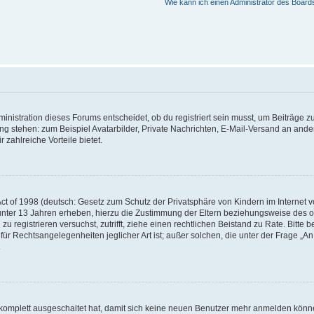
Wie kann ich einen Administrator des Board
istration dieses Forums entscheidet, ob du registriert sein musst, um Beiträge zu s
ung stehen: zum Beispiel Avatarbilder, Private Nachrichten, E-Mail-Versand an ander
 zahlreiche Vorteile bietet.
t of 1998 (deutsch: Gesetz zum Schutz der Privatsphäre von Kindern im Internet vo
unter 13 Jahren erheben, hierzu die Zustimmung der Eltern beziehungsweise des o
h zu registrieren versuchst, zutrifft, ziehe einen rechtlichen Beistand zu Rate. Bit
für Rechtsangelegenheiten jeglicher Art ist; außer solchen, die unter der Frage „
.
g komplett ausgeschaltet hat, damit sich keine neuen Benutzer mehr anmelden könn