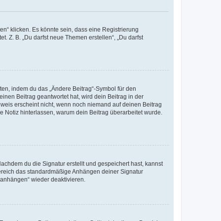
n“ klicken. Es könnte sein, dass eine Registrierung
t. Z. B. „Du darfst neue Themen erstellen“, „Du darfst
iten, indem du das „Ändere Beitrag“-Symbol für den
inen Beitrag geantwortet hat, wird dein Beitrag in der
nweis erscheint nicht, wenn noch niemand auf deinen Beitrag
ne Notiz hinterlassen, warum dein Beitrag überarbeitet wurde.
chdem du die Signatur erstellt und gespeichert hast, kannst
Bereich das standardmäßige Anhängen deiner Signatur
r anhängen“ wieder deaktivieren.