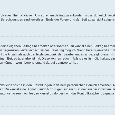
„Neues Thema“ klicken. Um auf einen Beitrag zu antworten, musst du auf „Antworte
e Berechtigungen sind jeweils am Ende der Foren- und der Beitragsansicht aufgeliste
r deine eigenen Beiträge bearbeiten oder löschen. Du kannst einen Beitrag bearbe
inen begrenzten Zeitraum nach seiner Erstellung möglich. Wenn bereits jemand auf de
 die Anzahl als auch der letzte Zeitpunkt der Bearbeitungen angezeigt. Dieser Hi
en Beitrag überarbeitet hat. Diese können jedoch, falls sie es für nötig halten, ei
hen können, wenn bereits jemand darauf geantwortet hat.
st eine solche in den Einstellungen in deinem persönlichen Bereich entwerfen. Na
eren. Du kannst eine Signatur auch hinzufügen, indem du in deinem persönlichen 
atur verfassen möchtest, so kannst du dort einfach das Kontrollkästchen „Signatu