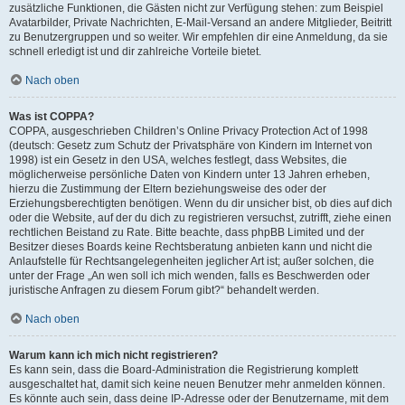
zusätzliche Funktionen, die Gästen nicht zur Verfügung stehen: zum Beispiel
Avatarbilder, Private Nachrichten, E-Mail-Versand an andere Mitglieder, Beitritt
zu Benutzergruppen und so weiter. Wir empfehlen dir eine Anmeldung, da sie
schnell erledigt ist und dir zahlreiche Vorteile bietet.
Nach oben
Was ist COPPA?
COPPA, ausgeschrieben Children’s Online Privacy Protection Act of 1998
(deutsch: Gesetz zum Schutz der Privatsphäre von Kindern im Internet von
1998) ist ein Gesetz in den USA, welches festlegt, dass Websites, die
möglicherweise persönliche Daten von Kindern unter 13 Jahren erheben,
hierzu die Zustimmung der Eltern beziehungsweise des oder der
Erziehungsberechtigten benötigen. Wenn du dir unsicher bist, ob dies auf dich
oder die Website, auf der du dich zu registrieren versuchst, zutrifft, ziehe einen
rechtlichen Beistand zu Rate. Bitte beachte, dass phpBB Limited und der
Besitzer dieses Boards keine Rechtsberatung anbieten kann und nicht die
Anlaufstelle für Rechtsangelegenheiten jeglicher Art ist; außer solchen, die
unter der Frage „An wen soll ich mich wenden, falls es Beschwerden oder
juristische Anfragen zu diesem Forum gibt?“ behandelt werden.
Nach oben
Warum kann ich mich nicht registrieren?
Es kann sein, dass die Board-Administration die Registrierung komplett
ausgeschaltet hat, damit sich keine neuen Benutzer mehr anmelden können.
Es könnte auch sein, dass deine IP-Adresse oder der Benutzername, mit dem