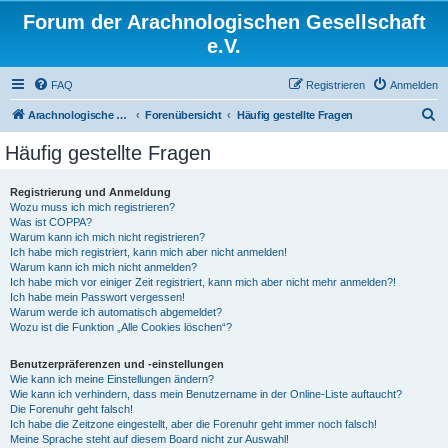
Forum der Arachnologischen Gesellschaft
e.V.
FAQ
Registrieren
Anmelden
S
Arachnologische Gesellschaft e. V.
Forenübersicht
Häufig gestellte Fragen
u
Häufig gestellte Fragen
c
h
Registrierung und Anmeldung
Wozu muss ich mich registrieren?
e
Was ist COPPA?
Warum kann ich mich nicht registrieren?
Ich habe mich registriert, kann mich aber nicht anmelden!
Warum kann ich mich nicht anmelden?
Ich habe mich vor einiger Zeit registriert, kann mich aber nicht mehr anmelden?!
Ich habe mein Passwort vergessen!
Warum werde ich automatisch abgemeldet?
Wozu ist die Funktion „Alle Cookies löschen“?
Benutzerpräferenzen und -einstellungen
Wie kann ich meine Einstellungen ändern?
Wie kann ich verhindern, dass mein Benutzername in der Online-Liste auftaucht?
Die Forenuhr geht falsch!
Ich habe die Zeitzone eingestellt, aber die Forenuhr geht immer noch falsch!
Meine Sprache steht auf diesem Board nicht zur Auswahl!