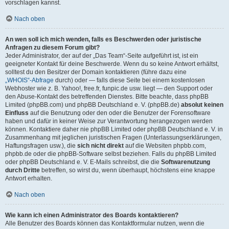
vorschlagen kannst.
Nach oben
An wen soll ich mich wenden, falls es Beschwerden oder juristische
Anfragen zu diesem Forum gibt?
Jeder Administrator, der auf der „Das Team“-Seite aufgeführt ist, ist ein
geeigneter Kontakt für deine Beschwerde. Wenn du so keine Antwort erhältst,
solltest du den Besitzer der Domain kontaktieren (führe dazu eine
„WHOIS“-Abfrage
durch) oder — falls diese Seite bei einem kostenlosen
Webhoster wie z. B. Yahoo!, free.fr, funpic.de usw. liegt — den Support oder
den Abuse-Kontakt des betreffenden Dienstes. Bitte beachte, dass phpBB
Limited (phpBB.com) und phpBB Deutschland e. V. (phpBB.de)
absolut keinen
Einfluss
auf die Benutzung oder den oder die Benutzer der Forensoftware
haben und dafür in keiner Weise zur Verantwortung herangezogen werden
können. Kontaktiere daher nie phpBB Limited oder phpBB Deutschland e. V. in
Zusammenhang mit jeglichen juristischen Fragen (Unterlassungserklärungen,
Haftungsfragen usw.), die
sich nicht direkt
auf die Websiten phpbb.com,
phpbb.de oder die phpBB-Software selbst beziehen. Falls du phpBB Limited
oder phpBB Deutschland e. V. E-Mails schreibst, die die
Softwarenutzung
durch Dritte
betreffen, so wirst du, wenn überhaupt, höchstens eine knappe
Antwort erhalten.
Nach oben
Wie kann ich einen Administrator des Boards kontaktieren?
Alle Benutzer des Boards können das Kontaktformular nutzen, wenn die