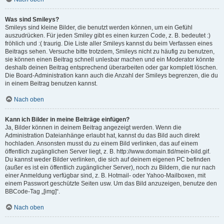
Was sind Smileys?
Smileys sind kleine Bilder, die benutzt werden können, um ein Gefühl
auszudrücken. Für jeden Smiley gibt es einen kurzen Code, z. B. bedeutet :)
fröhlich und :( traurig. Die Liste aller Smileys kannst du beim Verfassen eines
Beitrags sehen. Versuche bitte trotzdem, Smileys nicht zu häufig zu benutzen,
sie können einen Beitrag schnell unlesbar machen und ein Moderator könnte
deshalb deinen Beitrag entsprechend überarbeiten oder gar komplett löschen.
Die Board-Administration kann auch die Anzahl der Smileys begrenzen, die du
in einem Beitrag benutzen kannst.
Nach oben
Kann ich Bilder in meine Beiträge einfügen?
Ja, Bilder können in deinem Beitrag angezeigt werden. Wenn die
Administration Dateianhänge erlaubt hat, kannst du das Bild auch direkt
hochladen. Ansonsten musst du zu einem Bild verlinken, das auf einem
öffentlich zugänglichen Server liegt, z. B. http://www.domain.tld/mein-bild.gif.
Du kannst weder Bilder verlinken, die sich auf deinem eigenen PC befinden
(außer es ist ein öffentlich zugänglicher Server), noch zu Bildern, die nur nach
einer Anmeldung verfügbar sind, z. B. Hotmail- oder Yahoo-Mailboxen, mit
einem Passwort geschützte Seiten usw. Um das Bild anzuzeigen, benutze den
BBCode-Tag „[img]“.
Nach oben