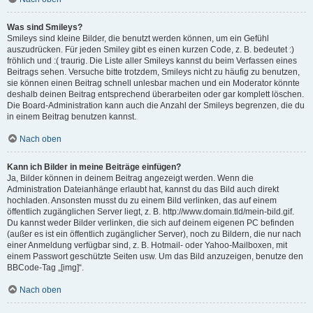
Was sind Smileys?
Smileys sind kleine Bilder, die benutzt werden können, um ein Gefühl
auszudrücken. Für jeden Smiley gibt es einen kurzen Code, z. B. bedeutet :)
fröhlich und :( traurig. Die Liste aller Smileys kannst du beim Verfassen eines
Beitrags sehen. Versuche bitte trotzdem, Smileys nicht zu häufig zu benutzen,
sie können einen Beitrag schnell unlesbar machen und ein Moderator könnte
deshalb deinen Beitrag entsprechend überarbeiten oder gar komplett löschen.
Die Board-Administration kann auch die Anzahl der Smileys begrenzen, die du
in einem Beitrag benutzen kannst.
Nach oben
Kann ich Bilder in meine Beiträge einfügen?
Ja, Bilder können in deinem Beitrag angezeigt werden. Wenn die
Administration Dateianhänge erlaubt hat, kannst du das Bild auch direkt
hochladen. Ansonsten musst du zu einem Bild verlinken, das auf einem
öffentlich zugänglichen Server liegt, z. B. http://www.domain.tld/mein-bild.gif.
Du kannst weder Bilder verlinken, die sich auf deinem eigenen PC befinden
(außer es ist ein öffentlich zugänglicher Server), noch zu Bildern, die nur nach
einer Anmeldung verfügbar sind, z. B. Hotmail- oder Yahoo-Mailboxen, mit
einem Passwort geschützte Seiten usw. Um das Bild anzuzeigen, benutze den
BBCode-Tag „[img]“.
Nach oben