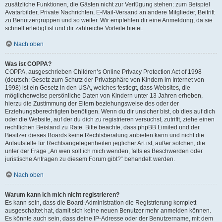
zusätzliche Funktionen, die Gästen nicht zur Verfügung stehen: zum Beispiel
Avatarbilder, Private Nachrichten, E-Mail-Versand an andere Mitglieder, Beitritt
zu Benutzergruppen und so weiter. Wir empfehlen dir eine Anmeldung, da sie
schnell erledigt ist und dir zahlreiche Vorteile bietet.
Nach oben
Was ist COPPA?
COPPA, ausgeschrieben Children’s Online Privacy Protection Act of 1998
(deutsch: Gesetz zum Schutz der Privatsphäre von Kindern im Internet von
1998) ist ein Gesetz in den USA, welches festlegt, dass Websites, die
möglicherweise persönliche Daten von Kindern unter 13 Jahren erheben,
hierzu die Zustimmung der Eltern beziehungsweise des oder der
Erziehungsberechtigten benötigen. Wenn du dir unsicher bist, ob dies auf dich
oder die Website, auf der du dich zu registrieren versuchst, zutrifft, ziehe einen
rechtlichen Beistand zu Rate. Bitte beachte, dass phpBB Limited und der
Besitzer dieses Boards keine Rechtsberatung anbieten kann und nicht die
Anlaufstelle für Rechtsangelegenheiten jeglicher Art ist; außer solchen, die
unter der Frage „An wen soll ich mich wenden, falls es Beschwerden oder
juristische Anfragen zu diesem Forum gibt?“ behandelt werden.
Nach oben
Warum kann ich mich nicht registrieren?
Es kann sein, dass die Board-Administration die Registrierung komplett
ausgeschaltet hat, damit sich keine neuen Benutzer mehr anmelden können.
Es könnte auch sein, dass deine IP-Adresse oder der Benutzername, mit dem