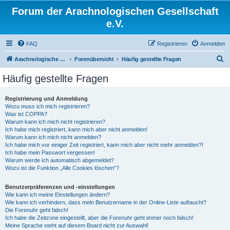
Forum der Arachnologischen Gesellschaft
e.V.
FAQ
Registrieren
Anmelden
S
Arachnologische Gesellschaft e. V.
Forenübersicht
Häufig gestellte Fragen
u
Häufig gestellte Fragen
c
h
Registrierung und Anmeldung
Wozu muss ich mich registrieren?
e
Was ist COPPA?
Warum kann ich mich nicht registrieren?
Ich habe mich registriert, kann mich aber nicht anmelden!
Warum kann ich mich nicht anmelden?
Ich habe mich vor einiger Zeit registriert, kann mich aber nicht mehr anmelden?!
Ich habe mein Passwort vergessen!
Warum werde ich automatisch abgemeldet?
Wozu ist die Funktion „Alle Cookies löschen“?
Benutzerpräferenzen und -einstellungen
Wie kann ich meine Einstellungen ändern?
Wie kann ich verhindern, dass mein Benutzername in der Online-Liste auftaucht?
Die Forenuhr geht falsch!
Ich habe die Zeitzone eingestellt, aber die Forenuhr geht immer noch falsch!
Meine Sprache steht auf diesem Board nicht zur Auswahl!