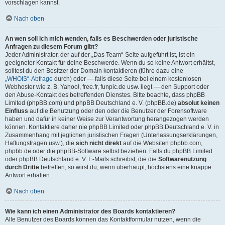
vorschlagen kannst.
Nach oben
An wen soll ich mich wenden, falls es Beschwerden oder juristische
Anfragen zu diesem Forum gibt?
Jeder Administrator, der auf der „Das Team“-Seite aufgeführt ist, ist ein
geeigneter Kontakt für deine Beschwerde. Wenn du so keine Antwort erhältst,
solltest du den Besitzer der Domain kontaktieren (führe dazu eine
„WHOIS“-Abfrage
durch) oder — falls diese Seite bei einem kostenlosen
Webhoster wie z. B. Yahoo!, free.fr, funpic.de usw. liegt — den Support oder
den Abuse-Kontakt des betreffenden Dienstes. Bitte beachte, dass phpBB
Limited (phpBB.com) und phpBB Deutschland e. V. (phpBB.de)
absolut keinen
Einfluss
auf die Benutzung oder den oder die Benutzer der Forensoftware
haben und dafür in keiner Weise zur Verantwortung herangezogen werden
können. Kontaktiere daher nie phpBB Limited oder phpBB Deutschland e. V. in
Zusammenhang mit jeglichen juristischen Fragen (Unterlassungserklärungen,
Haftungsfragen usw.), die
sich nicht direkt
auf die Websiten phpbb.com,
phpbb.de oder die phpBB-Software selbst beziehen. Falls du phpBB Limited
oder phpBB Deutschland e. V. E-Mails schreibst, die die
Softwarenutzung
durch Dritte
betreffen, so wirst du, wenn überhaupt, höchstens eine knappe
Antwort erhalten.
Nach oben
Wie kann ich einen Administrator des Boards kontaktieren?
Alle Benutzer des Boards können das Kontaktformular nutzen, wenn die