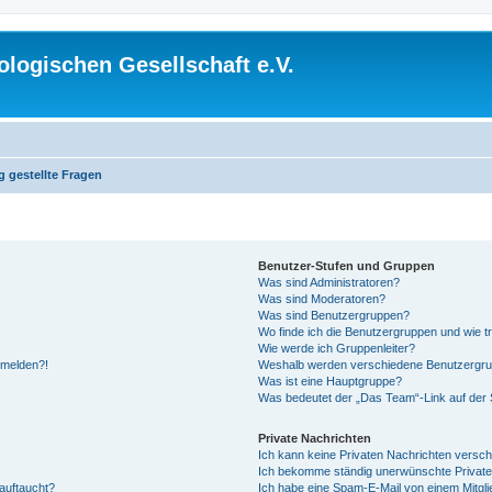
logischen Gesellschaft e.V.
g gestellte Fragen
Benutzer-Stufen und Gruppen
Was sind Administratoren?
Was sind Moderatoren?
Was sind Benutzergruppen?
Wo finde ich die Benutzergruppen und wie tr
Wie werde ich Gruppenleiter?
anmelden?!
Weshalb werden verschiedene Benutzergrupp
Was ist eine Hauptgruppe?
Was bedeutet der „Das Team“-Link auf der S
Private Nachrichten
Ich kann keine Privaten Nachrichten versch
Ich bekomme ständig unerwünschte Private
auftaucht?
Ich habe eine Spam-E-Mail von einem Mitgli