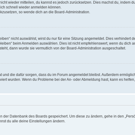
 nicht wieder mitteilen, du kannst es jedoch zurücksetzen. Dies machst du, indem 
 dich schnell wieder anmelden können.
ückzusetzen, so wende dich an die Board-Administration.
en“ nicht auswählst, wirst du nur für eine Sitzung angemeldet. Dies verhindert 
leiben“ beim Anmelden auswählen. Dies ist nicht empfehlenswert, wenn du dich an
 steht, dann wurde sie vermutlich von der Board-Administration ausgeschaltet.
 hat und die dafür sorgen, dass du im Forum angemeldet bleibst. Außerdem ermögli
tiviert wurden. Wenn du Probleme bei der An- oder Abmeldung hast, kann es helfen
n in der Datenbank des Boards gespeichert. Um diese zu ändern, gehe in den „Persö
nst du alle deine Einstellungen ändern.