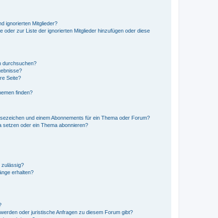
d ignorierten Mitglieder?
e oder zur Liste der ignorierten Mitglieder hinzufügen oder diese
en durchsuchen?
gebnisse?
re Seite?
hemen finden?
esezeichen und einem Abonnements für ein Thema oder Forum?
a setzen oder ein Thema abonnieren?
 zulässig?
hänge erhalten?
?
hwerden oder juristische Anfragen zu diesem Forum gibt?