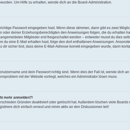
 wurden. Um Hilfe zu erhalten, wende dich an die Board-Administration.
 richtige Passwort eingegeben hast. Wenn diese stimmen, dann gibt es zwei Mögl
tern oder deiner Erziehungsberechtigten den Anweisungen folgen, die du erhalten ha
u angemeldeten Mitglieder erst freigeschaltet werden – entweder musst du dies selbs
. Wenn du eine E-Mail erhalten hast, folge den dort enthaltenen Anweisungen. Ansons
 dir sicher bist, dass deine E-Mail-Adresse korrekt eingegeben wurde, dann kontak
Benutzername und dein Passwort richtig sind. Wenn dies der Fall ist, wende dich a
ionsproblem mit der Website vorliegt, welches ein Administrator lösen muss.
icht mehr anmelden?!
erschieden Gründen deaktiviert oder gelöscht hat. Außerdem löschen viele Boards r
triere dich einfach erneut und nimm aktiv an den Diskussionen teil!