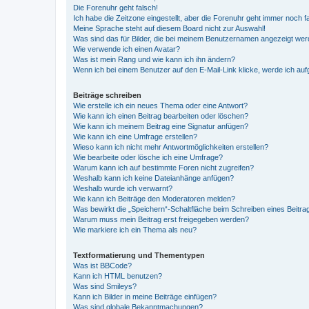
Die Forenuhr geht falsch!
Ich habe die Zeitzone eingestellt, aber die Forenuhr geht immer noch f
Meine Sprache steht auf diesem Board nicht zur Auswahl!
Was sind das für Bilder, die bei meinem Benutzernamen angezeigt we
Wie verwende ich einen Avatar?
Was ist mein Rang und wie kann ich ihn ändern?
Wenn ich bei einem Benutzer auf den E-Mail-Link klicke, werde ich au
Beiträge schreiben
Wie erstelle ich ein neues Thema oder eine Antwort?
Wie kann ich einen Beitrag bearbeiten oder löschen?
Wie kann ich meinem Beitrag eine Signatur anfügen?
Wie kann ich eine Umfrage erstellen?
Wieso kann ich nicht mehr Antwortmöglichkeiten erstellen?
Wie bearbeite oder lösche ich eine Umfrage?
Warum kann ich auf bestimmte Foren nicht zugreifen?
Weshalb kann ich keine Dateianhänge anfügen?
Weshalb wurde ich verwarnt?
Wie kann ich Beiträge den Moderatoren melden?
Was bewirkt die „Speichern“-Schaltfläche beim Schreiben eines Beitra
Warum muss mein Beitrag erst freigegeben werden?
Wie markiere ich ein Thema als neu?
Textformatierung und Thementypen
Was ist BBCode?
Kann ich HTML benutzen?
Was sind Smileys?
Kann ich Bilder in meine Beiträge einfügen?
Was sind globale Bekanntmachungen?