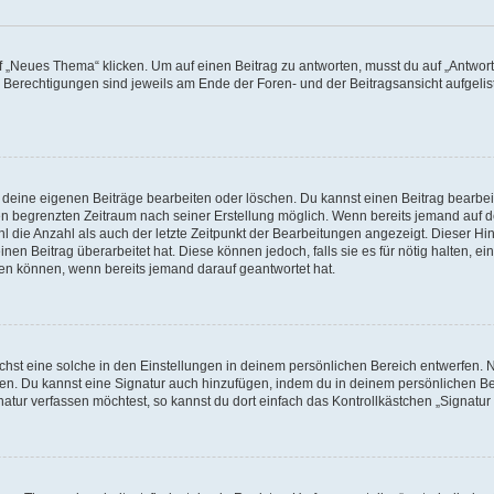
„Neues Thema“ klicken. Um auf einen Beitrag zu antworten, musst du auf „Antworte
e Berechtigungen sind jeweils am Ende der Foren- und der Beitragsansicht aufgeliste
r deine eigenen Beiträge bearbeiten oder löschen. Du kannst einen Beitrag bearbe
inen begrenzten Zeitraum nach seiner Erstellung möglich. Wenn bereits jemand auf de
 die Anzahl als auch der letzte Zeitpunkt der Bearbeitungen angezeigt. Dieser Hi
en Beitrag überarbeitet hat. Diese können jedoch, falls sie es für nötig halten, ei
hen können, wenn bereits jemand darauf geantwortet hat.
st eine solche in den Einstellungen in deinem persönlichen Bereich entwerfen. Na
eren. Du kannst eine Signatur auch hinzufügen, indem du in deinem persönlichen 
atur verfassen möchtest, so kannst du dort einfach das Kontrollkästchen „Signatu