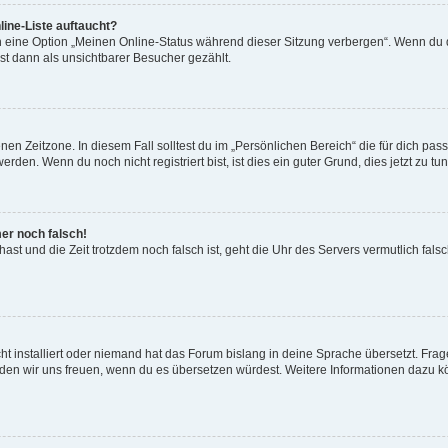
ine-Liste auftaucht?
n eine Option „Meinen Online-Status während dieser Sitzung verbergen“. Wenn du d
st dann als unsichtbarer Besucher gezählt.
en Zeitzone. In diesem Fall solltest du im „Persönlichen Bereich“ die für dich passe
den. Wenn du noch nicht registriert bist, ist dies ein guter Grund, dies jetzt zu tun
mer noch falsch!
t hast und die Zeit trotzdem noch falsch ist, geht die Uhr des Servers vermutlich fal
t installiert oder niemand hat das Forum bislang in deine Sprache übersetzt. Frag
, würden wir uns freuen, wenn du es übersetzen würdest. Weitere Informationen dazu