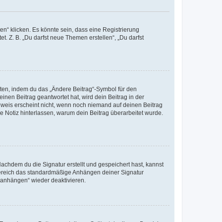
n“ klicken. Es könnte sein, dass eine Registrierung
t. Z. B. „Du darfst neue Themen erstellen“, „Du darfst
iten, indem du das „Ändere Beitrag“-Symbol für den
inen Beitrag geantwortet hat, wird dein Beitrag in der
nweis erscheint nicht, wenn noch niemand auf deinen Beitrag
ne Notiz hinterlassen, warum dein Beitrag überarbeitet wurde.
chdem du die Signatur erstellt und gespeichert hast, kannst
Bereich das standardmäßige Anhängen deiner Signatur
r anhängen“ wieder deaktivieren.