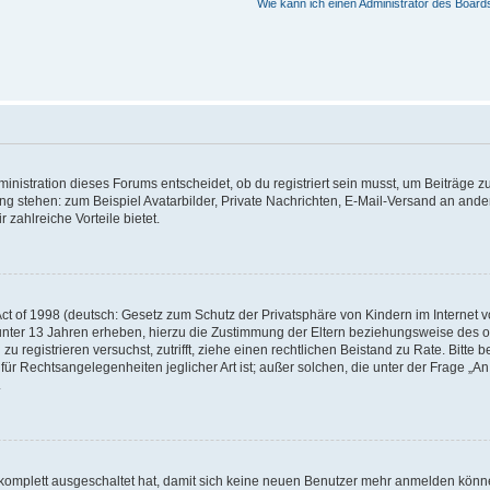
Wie kann ich einen Administrator des Board
istration dieses Forums entscheidet, ob du registriert sein musst, um Beiträge zu s
ung stehen: zum Beispiel Avatarbilder, Private Nachrichten, E-Mail-Versand an ander
 zahlreiche Vorteile bietet.
t of 1998 (deutsch: Gesetz zum Schutz der Privatsphäre von Kindern im Internet vo
unter 13 Jahren erheben, hierzu die Zustimmung der Eltern beziehungsweise des o
h zu registrieren versuchst, zutrifft, ziehe einen rechtlichen Beistand zu Rate. Bit
für Rechtsangelegenheiten jeglicher Art ist; außer solchen, die unter der Frage „
.
g komplett ausgeschaltet hat, damit sich keine neuen Benutzer mehr anmelden könn