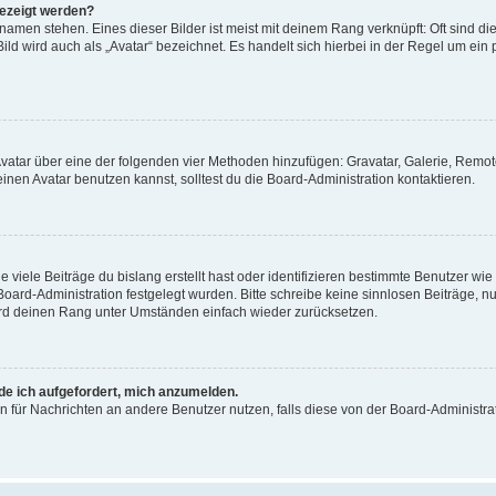
gezeigt werden?
amen stehen. Eines dieser Bilder ist meist mit deinem Rang verknüpft: Oft sind di
ld wird auch als „Avatar“ bezeichnet. Es handelt sich hierbei in der Regel um ein
 Avatar über eine der folgenden vier Methoden hinzufügen: Gravatar, Galerie, Rem
en Avatar benutzen kannst, solltest du die Board-Administration kontaktieren.
viele Beiträge du bislang erstellt hast oder identifizieren bestimmte Benutzer w
 Board-Administration festgelegt wurden. Bitte schreibe keine sinnlosen Beiträge
wird deinen Rang unter Umständen einfach wieder zurücksetzen.
rde ich aufgefordert, mich anzumelden.
ion für Nachrichten an andere Benutzer nutzen, falls diese von der Board-Administ