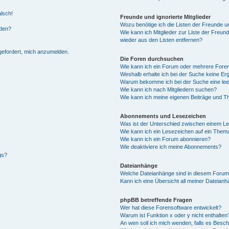
alsch!
Freunde und ignorierte Mitglieder
Wozu benötige ich die Listen der Freunde un
rden?
Wie kann ich Mitglieder zur Liste der Freund
wieder aus den Listen entfernen?
fgefordert, mich anzumelden.
Die Foren durchsuchen
Wie kann ich ein Forum oder mehrere For
Weshalb erhalte ich bei der Suche keine Er
Warum bekomme ich bei der Suche eine lee
Wie kann ich nach Mitgliedern suchen?
Wie kann ich meine eigenen Beiträge und T
Abonnements und Lesezeichen
Was ist der Unterschied zwischen einem L
Wie kann ich ein Lesezeichen auf ein Them
Wie kann ich ein Forum abonnieren?
Wie deaktiviere ich meine Abonnements?
gs?
Dateianhänge
Welche Dateianhänge sind in diesem Forum
Kann ich eine Übersicht all meiner Dateian
phpBB betreffende Fragen
Wer hat diese Forensoftware entwickelt?
Warum ist Funktion x oder y nicht enthalten
An wen soll ich mich wenden, falls es Besc