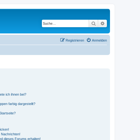
Suche
Erweiterte Suche
Registrieren
Anmelden
ete ich ihnen bei?
en farbig dargestellt?
tartseite?
icken!
 Nachrichten!
ed dieses Forums erhalten!