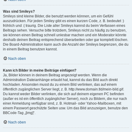
Was sind Smileys?
Smileys sind kleine Bilder, die benutzt werden können, um ein Gefühl
auszudrücken. Für jeden Smiley gibt es einen kurzen Code, z. B. bedeutet :)
fröhlich und :( traurig. Die Liste aller Smileys kannst du beim Verfassen eines
Beitrags sehen. Versuche bitte trotzdem, Smileys nicht zu häufig zu benutzen,
sie können einen Beitrag schnell unlesbar machen und ein Moderator könnte
deshalb deinen Beitrag entsprechend überarbeiten oder gar komplett löschen.
Die Board-Administration kann auch die Anzahl der Smileys begrenzen, die du
in einem Beitrag benutzen kannst.
Nach oben
Kann ich Bilder in meine Beiträge einfügen?
Ja, Bilder können in deinem Beitrag angezeigt werden. Wenn die
Administration Dateianhänge erlaubt hat, kannst du das Bild auch direkt
hochladen. Ansonsten musst du zu einem Bild verlinken, das auf einem
öffentlich zugänglichen Server liegt, z. B. http://www.domain.tld/mein-bild.gif.
Du kannst weder Bilder verlinken, die sich auf deinem eigenen PC befinden
(außer es ist ein öffentlich zugänglicher Server), noch zu Bildern, die nur nach
einer Anmeldung verfügbar sind, z. B. Hotmail- oder Yahoo-Mailboxen, mit
einem Passwort geschützte Seiten usw. Um das Bild anzuzeigen, benutze den
BBCode-Tag „[img]“.
Nach oben