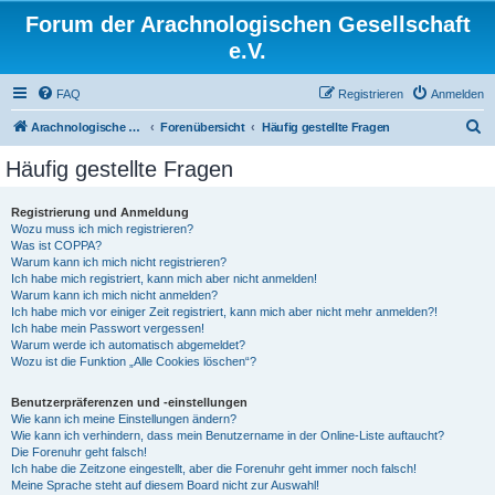
Forum der Arachnologischen Gesellschaft
e.V.
FAQ
Registrieren
Anmelden
S
Arachnologische Gesellschaft e. V.
Forenübersicht
Häufig gestellte Fragen
u
Häufig gestellte Fragen
c
h
Registrierung und Anmeldung
Wozu muss ich mich registrieren?
e
Was ist COPPA?
Warum kann ich mich nicht registrieren?
Ich habe mich registriert, kann mich aber nicht anmelden!
Warum kann ich mich nicht anmelden?
Ich habe mich vor einiger Zeit registriert, kann mich aber nicht mehr anmelden?!
Ich habe mein Passwort vergessen!
Warum werde ich automatisch abgemeldet?
Wozu ist die Funktion „Alle Cookies löschen“?
Benutzerpräferenzen und -einstellungen
Wie kann ich meine Einstellungen ändern?
Wie kann ich verhindern, dass mein Benutzername in der Online-Liste auftaucht?
Die Forenuhr geht falsch!
Ich habe die Zeitzone eingestellt, aber die Forenuhr geht immer noch falsch!
Meine Sprache steht auf diesem Board nicht zur Auswahl!