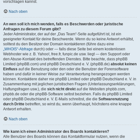
vorschlagen kannst.
Nach oben
An wen soll ich mich wenden, falls es Beschwerden oder juristische
Anfragen zu diesem Forum gibt?
Jeder Administrator, der auf der „Das Team“-Seite aufgeführt ist, ist ein
geeigneter Kontakt für deine Beschwerde. Wenn du so keine Antwort erhältst,
solltest du den Besitzer der Domain kontaktieren (führe dazu eine
„WHOIS“-Abfrage
durch) oder — falls diese Seite bei einem kostenlosen
Webhoster wie z. B. Yahoo!, free.fr, funpic.de usw. liegt — den Support oder
den Abuse-Kontakt des betreffenden Dienstes. Bitte beachte, dass phpBB
Limited (phpBB.com) und phpBB Deutschland e. V. (phpBB.de)
absolut keinen
Einfluss
auf die Benutzung oder den oder die Benutzer der Forensoftware
haben und dafür in keiner Weise zur Verantwortung herangezogen werden
können. Kontaktiere daher nie phpBB Limited oder phpBB Deutschland e. V. in
Zusammenhang mit jeglichen juristischen Fragen (Unterlassungserklärungen,
Haftungsfragen usw.), die
sich nicht direkt
auf die Websiten phpbb.com,
phpbb.de oder die phpBB-Software selbst beziehen. Falls du phpBB Limited
oder phpBB Deutschland e. V. E-Mails schreibst, die die
Softwarenutzung
durch Dritte
betreffen, so wirst du, wenn überhaupt, höchstens eine knappe
Antwort erhalten.
Nach oben
Wie kann ich einen Administrator des Boards kontaktieren?
Alle Benutzer des Boards können das Kontaktformular nutzen, wenn die