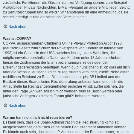
zusätzliche Funktionen, die Gästen nicht zur Verfügung stehen: zum Beispiel
Avatarbilder, Private Nachrichten, E-Mail-Versand an andere Mitglieder, Beitritt
zu Benutzergruppen und so weiter. Wir empfehlen dir eine Anmeldung, da sie
schnell erledigt ist und dir zahlreiche Vorteile bietet.
Nach oben
Was ist COPPA?
COPPA, ausgeschrieben Children’s Online Privacy Protection Act of 1998
(deutsch: Gesetz zum Schutz der Privatsphäre von Kindern im Internet von
1998) ist ein Gesetz in den USA, welches festlegt, dass Websites, die
möglicherweise persönliche Daten von Kindern unter 13 Jahren erheben,
hierzu die Zustimmung der Eltern beziehungsweise des oder der
Erziehungsberechtigten benötigen. Wenn du dir unsicher bist, ob dies auf dich
oder die Website, auf der du dich zu registrieren versuchst, zutrifft, ziehe einen
rechtlichen Beistand zu Rate. Bitte beachte, dass phpBB Limited und der
Besitzer dieses Boards keine Rechtsberatung anbieten kann und nicht die
Anlaufstelle für Rechtsangelegenheiten jeglicher Art ist; außer solchen, die
unter der Frage „An wen soll ich mich wenden, falls es Beschwerden oder
juristische Anfragen zu diesem Forum gibt?“ behandelt werden.
Nach oben
Warum kann ich mich nicht registrieren?
Es kann sein, dass die Board-Administration die Registrierung komplett
ausgeschaltet hat, damit sich keine neuen Benutzer mehr anmelden können.
Es könnte auch sein, dass deine IP-Adresse oder der Benutzername, mit dem