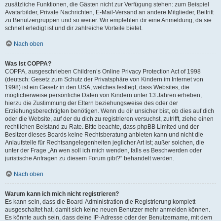
zusätzliche Funktionen, die Gästen nicht zur Verfügung stehen: zum Beispiel
Avatarbilder, Private Nachrichten, E-Mail-Versand an andere Mitglieder, Beitritt
zu Benutzergruppen und so weiter. Wir empfehlen dir eine Anmeldung, da sie
schnell erledigt ist und dir zahlreiche Vorteile bietet.
Nach oben
Was ist COPPA?
COPPA, ausgeschrieben Children’s Online Privacy Protection Act of 1998
(deutsch: Gesetz zum Schutz der Privatsphäre von Kindern im Internet von
1998) ist ein Gesetz in den USA, welches festlegt, dass Websites, die
möglicherweise persönliche Daten von Kindern unter 13 Jahren erheben,
hierzu die Zustimmung der Eltern beziehungsweise des oder der
Erziehungsberechtigten benötigen. Wenn du dir unsicher bist, ob dies auf dich
oder die Website, auf der du dich zu registrieren versuchst, zutrifft, ziehe einen
rechtlichen Beistand zu Rate. Bitte beachte, dass phpBB Limited und der
Besitzer dieses Boards keine Rechtsberatung anbieten kann und nicht die
Anlaufstelle für Rechtsangelegenheiten jeglicher Art ist; außer solchen, die
unter der Frage „An wen soll ich mich wenden, falls es Beschwerden oder
juristische Anfragen zu diesem Forum gibt?“ behandelt werden.
Nach oben
Warum kann ich mich nicht registrieren?
Es kann sein, dass die Board-Administration die Registrierung komplett
ausgeschaltet hat, damit sich keine neuen Benutzer mehr anmelden können.
Es könnte auch sein, dass deine IP-Adresse oder der Benutzername, mit dem