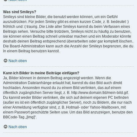
Was sind Smileys?
Smileys sind kleine Bilder, die benutzt werden können, um ein Gefühl
auszudrücken. Für jeden Smiley gibt es einen kurzen Code, z. B. bedeutet :)
fröhlich und :( traurig. Die Liste aller Smileys kannst du beim Verfassen eines
Beitrags sehen. Versuche bitte trotzdem, Smileys nicht zu häufig zu benutzen,
sie können einen Beitrag schnell unlesbar machen und ein Moderator könnte
deshalb deinen Beitrag entsprechend überarbeiten oder gar komplett löschen.
Die Board-Administration kann auch die Anzahl der Smileys begrenzen, die du
in einem Beitrag benutzen kannst.
Nach oben
Kann ich Bilder in meine Beiträge einfügen?
Ja, Bilder können in deinem Beitrag angezeigt werden. Wenn die
Administration Dateianhänge erlaubt hat, kannst du das Bild auch direkt
hochladen. Ansonsten musst du zu einem Bild verlinken, das auf einem
öffentlich zugänglichen Server liegt, z. B. http://www.domain.tld/mein-bild.gif.
Du kannst weder Bilder verlinken, die sich auf deinem eigenen PC befinden
(außer es ist ein öffentlich zugänglicher Server), noch zu Bildern, die nur nach
einer Anmeldung verfügbar sind, z. B. Hotmail- oder Yahoo-Mailboxen, mit
einem Passwort geschützte Seiten usw. Um das Bild anzuzeigen, benutze den
BBCode-Tag „[img]“.
Nach oben