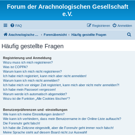
Forum der Arachnologischen Gesellschaft
e.V.
FAQ
Registrieren
Anmelden
S
Arachnologische Gesellschaft e. V.
Forenübersicht
Häufig gestellte Fragen
u
Häufig gestellte Fragen
c
h
Registrierung und Anmeldung
Wozu muss ich mich registrieren?
e
Was ist COPPA?
Warum kann ich mich nicht registrieren?
Ich habe mich registriert, kann mich aber nicht anmelden!
Warum kann ich mich nicht anmelden?
Ich habe mich vor einiger Zeit registriert, kann mich aber nicht mehr anmelden?!
Ich habe mein Passwort vergessen!
Warum werde ich automatisch abgemeldet?
Wozu ist die Funktion „Alle Cookies löschen“?
Benutzerpräferenzen und -einstellungen
Wie kann ich meine Einstellungen ändern?
Wie kann ich verhindern, dass mein Benutzername in der Online-Liste auftaucht?
Die Forenuhr geht falsch!
Ich habe die Zeitzone eingestellt, aber die Forenuhr geht immer noch falsch!
Meine Sprache steht auf diesem Board nicht zur Auswahl!