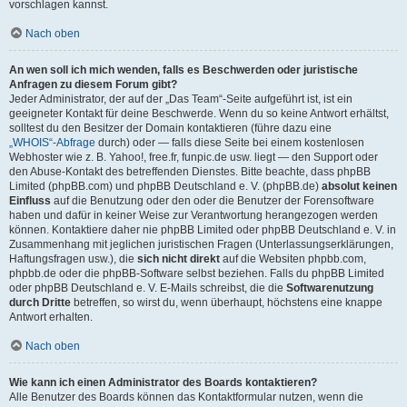
vorschlagen kannst.
Nach oben
An wen soll ich mich wenden, falls es Beschwerden oder juristische
Anfragen zu diesem Forum gibt?
Jeder Administrator, der auf der „Das Team“-Seite aufgeführt ist, ist ein
geeigneter Kontakt für deine Beschwerde. Wenn du so keine Antwort erhältst,
solltest du den Besitzer der Domain kontaktieren (führe dazu eine
„WHOIS“-Abfrage
durch) oder — falls diese Seite bei einem kostenlosen
Webhoster wie z. B. Yahoo!, free.fr, funpic.de usw. liegt — den Support oder
den Abuse-Kontakt des betreffenden Dienstes. Bitte beachte, dass phpBB
Limited (phpBB.com) und phpBB Deutschland e. V. (phpBB.de)
absolut keinen
Einfluss
auf die Benutzung oder den oder die Benutzer der Forensoftware
haben und dafür in keiner Weise zur Verantwortung herangezogen werden
können. Kontaktiere daher nie phpBB Limited oder phpBB Deutschland e. V. in
Zusammenhang mit jeglichen juristischen Fragen (Unterlassungserklärungen,
Haftungsfragen usw.), die
sich nicht direkt
auf die Websiten phpbb.com,
phpbb.de oder die phpBB-Software selbst beziehen. Falls du phpBB Limited
oder phpBB Deutschland e. V. E-Mails schreibst, die die
Softwarenutzung
durch Dritte
betreffen, so wirst du, wenn überhaupt, höchstens eine knappe
Antwort erhalten.
Nach oben
Wie kann ich einen Administrator des Boards kontaktieren?
Alle Benutzer des Boards können das Kontaktformular nutzen, wenn die