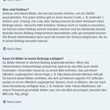
Was sind Smileys?
Smileys sind kleine Bilder, die benutzt werden können, um ein Gefühl
auszudrücken. Für jeden Smiley gibt es einen kurzen Code, z. B. bedeutet :)
fröhlich und :( traurig. Die Liste aller Smileys kannst du beim Verfassen eines
Beitrags sehen. Versuche bitte trotzdem, Smileys nicht zu häufig zu benutzen,
sie können einen Beitrag schnell unlesbar machen und ein Moderator könnte
deshalb deinen Beitrag entsprechend überarbeiten oder gar komplett löschen.
Die Board-Administration kann auch die Anzahl der Smileys begrenzen, die du
in einem Beitrag benutzen kannst.
Nach oben
Kann ich Bilder in meine Beiträge einfügen?
Ja, Bilder können in deinem Beitrag angezeigt werden. Wenn die
Administration Dateianhänge erlaubt hat, kannst du das Bild auch direkt
hochladen. Ansonsten musst du zu einem Bild verlinken, das auf einem
öffentlich zugänglichen Server liegt, z. B. http://www.domain.tld/mein-bild.gif.
Du kannst weder Bilder verlinken, die sich auf deinem eigenen PC befinden
(außer es ist ein öffentlich zugänglicher Server), noch zu Bildern, die nur nach
einer Anmeldung verfügbar sind, z. B. Hotmail- oder Yahoo-Mailboxen, mit
einem Passwort geschützte Seiten usw. Um das Bild anzuzeigen, benutze den
BBCode-Tag „[img]“.
Nach oben