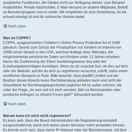
zusätzliche Funktionen, die Gästen nicht zur Verfügung stehen: zum Beispiel
Avatarbilder, Private Nachrichten, E-Mail-Versand an andere Mitglieder, Beitritt
zu Benutzergruppen und so weiter. Wir empfehlen dir eine Anmeldung, da sie
schnell erledigt ist und dir zahlreiche Vorteile bietet.
Nach oben
Was ist COPPA?
COPPA, ausgeschrieben Children’s Online Privacy Protection Act of 1998
(deutsch: Gesetz zum Schutz der Privatsphäre von Kindern im Internet von
1998) ist ein Gesetz in den USA, welches festlegt, dass Websites, die
möglicherweise persönliche Daten von Kindern unter 13 Jahren erheben,
hierzu die Zustimmung der Eltern beziehungsweise des oder der
Erziehungsberechtigten benötigen. Wenn du dir unsicher bist, ob dies auf dich
oder die Website, auf der du dich zu registrieren versuchst, zutrifft, ziehe einen
rechtlichen Beistand zu Rate. Bitte beachte, dass phpBB Limited und der
Besitzer dieses Boards keine Rechtsberatung anbieten kann und nicht die
Anlaufstelle für Rechtsangelegenheiten jeglicher Art ist; außer solchen, die
unter der Frage „An wen soll ich mich wenden, falls es Beschwerden oder
juristische Anfragen zu diesem Forum gibt?“ behandelt werden.
Nach oben
Warum kann ich mich nicht registrieren?
Es kann sein, dass die Board-Administration die Registrierung komplett
ausgeschaltet hat, damit sich keine neuen Benutzer mehr anmelden können.
Es könnte auch sein, dass deine IP-Adresse oder der Benutzername, mit dem