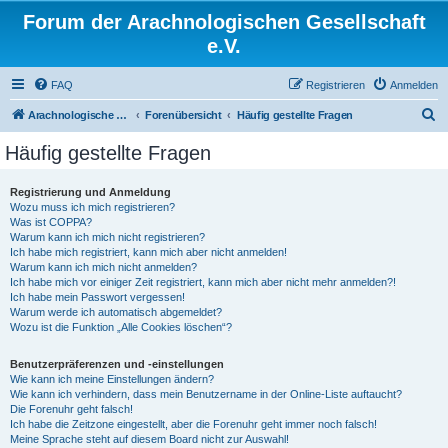
Forum der Arachnologischen Gesellschaft
e.V.
FAQ
Registrieren
Anmelden
S
Arachnologische Gesellschaft e. V.
Forenübersicht
Häufig gestellte Fragen
u
Häufig gestellte Fragen
c
h
Registrierung und Anmeldung
Wozu muss ich mich registrieren?
e
Was ist COPPA?
Warum kann ich mich nicht registrieren?
Ich habe mich registriert, kann mich aber nicht anmelden!
Warum kann ich mich nicht anmelden?
Ich habe mich vor einiger Zeit registriert, kann mich aber nicht mehr anmelden?!
Ich habe mein Passwort vergessen!
Warum werde ich automatisch abgemeldet?
Wozu ist die Funktion „Alle Cookies löschen“?
Benutzerpräferenzen und -einstellungen
Wie kann ich meine Einstellungen ändern?
Wie kann ich verhindern, dass mein Benutzername in der Online-Liste auftaucht?
Die Forenuhr geht falsch!
Ich habe die Zeitzone eingestellt, aber die Forenuhr geht immer noch falsch!
Meine Sprache steht auf diesem Board nicht zur Auswahl!