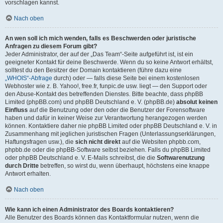
vorschlagen kannst.
Nach oben
An wen soll ich mich wenden, falls es Beschwerden oder juristische
Anfragen zu diesem Forum gibt?
Jeder Administrator, der auf der „Das Team“-Seite aufgeführt ist, ist ein
geeigneter Kontakt für deine Beschwerde. Wenn du so keine Antwort erhältst,
solltest du den Besitzer der Domain kontaktieren (führe dazu eine
„WHOIS“-Abfrage
durch) oder — falls diese Seite bei einem kostenlosen
Webhoster wie z. B. Yahoo!, free.fr, funpic.de usw. liegt — den Support oder
den Abuse-Kontakt des betreffenden Dienstes. Bitte beachte, dass phpBB
Limited (phpBB.com) und phpBB Deutschland e. V. (phpBB.de)
absolut keinen
Einfluss
auf die Benutzung oder den oder die Benutzer der Forensoftware
haben und dafür in keiner Weise zur Verantwortung herangezogen werden
können. Kontaktiere daher nie phpBB Limited oder phpBB Deutschland e. V. in
Zusammenhang mit jeglichen juristischen Fragen (Unterlassungserklärungen,
Haftungsfragen usw.), die
sich nicht direkt
auf die Websiten phpbb.com,
phpbb.de oder die phpBB-Software selbst beziehen. Falls du phpBB Limited
oder phpBB Deutschland e. V. E-Mails schreibst, die die
Softwarenutzung
durch Dritte
betreffen, so wirst du, wenn überhaupt, höchstens eine knappe
Antwort erhalten.
Nach oben
Wie kann ich einen Administrator des Boards kontaktieren?
Alle Benutzer des Boards können das Kontaktformular nutzen, wenn die