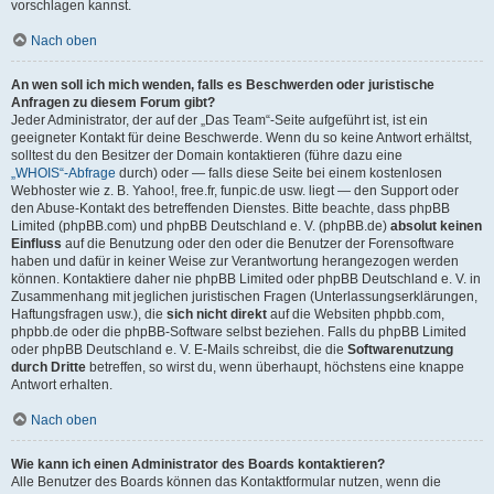
vorschlagen kannst.
Nach oben
An wen soll ich mich wenden, falls es Beschwerden oder juristische
Anfragen zu diesem Forum gibt?
Jeder Administrator, der auf der „Das Team“-Seite aufgeführt ist, ist ein
geeigneter Kontakt für deine Beschwerde. Wenn du so keine Antwort erhältst,
solltest du den Besitzer der Domain kontaktieren (führe dazu eine
„WHOIS“-Abfrage
durch) oder — falls diese Seite bei einem kostenlosen
Webhoster wie z. B. Yahoo!, free.fr, funpic.de usw. liegt — den Support oder
den Abuse-Kontakt des betreffenden Dienstes. Bitte beachte, dass phpBB
Limited (phpBB.com) und phpBB Deutschland e. V. (phpBB.de)
absolut keinen
Einfluss
auf die Benutzung oder den oder die Benutzer der Forensoftware
haben und dafür in keiner Weise zur Verantwortung herangezogen werden
können. Kontaktiere daher nie phpBB Limited oder phpBB Deutschland e. V. in
Zusammenhang mit jeglichen juristischen Fragen (Unterlassungserklärungen,
Haftungsfragen usw.), die
sich nicht direkt
auf die Websiten phpbb.com,
phpbb.de oder die phpBB-Software selbst beziehen. Falls du phpBB Limited
oder phpBB Deutschland e. V. E-Mails schreibst, die die
Softwarenutzung
durch Dritte
betreffen, so wirst du, wenn überhaupt, höchstens eine knappe
Antwort erhalten.
Nach oben
Wie kann ich einen Administrator des Boards kontaktieren?
Alle Benutzer des Boards können das Kontaktformular nutzen, wenn die