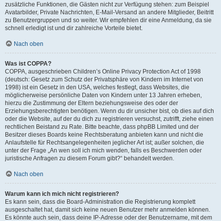
zusätzliche Funktionen, die Gästen nicht zur Verfügung stehen: zum Beispiel
Avatarbilder, Private Nachrichten, E-Mail-Versand an andere Mitglieder, Beitritt
zu Benutzergruppen und so weiter. Wir empfehlen dir eine Anmeldung, da sie
schnell erledigt ist und dir zahlreiche Vorteile bietet.
Nach oben
Was ist COPPA?
COPPA, ausgeschrieben Children’s Online Privacy Protection Act of 1998
(deutsch: Gesetz zum Schutz der Privatsphäre von Kindern im Internet von
1998) ist ein Gesetz in den USA, welches festlegt, dass Websites, die
möglicherweise persönliche Daten von Kindern unter 13 Jahren erheben,
hierzu die Zustimmung der Eltern beziehungsweise des oder der
Erziehungsberechtigten benötigen. Wenn du dir unsicher bist, ob dies auf dich
oder die Website, auf der du dich zu registrieren versuchst, zutrifft, ziehe einen
rechtlichen Beistand zu Rate. Bitte beachte, dass phpBB Limited und der
Besitzer dieses Boards keine Rechtsberatung anbieten kann und nicht die
Anlaufstelle für Rechtsangelegenheiten jeglicher Art ist; außer solchen, die
unter der Frage „An wen soll ich mich wenden, falls es Beschwerden oder
juristische Anfragen zu diesem Forum gibt?“ behandelt werden.
Nach oben
Warum kann ich mich nicht registrieren?
Es kann sein, dass die Board-Administration die Registrierung komplett
ausgeschaltet hat, damit sich keine neuen Benutzer mehr anmelden können.
Es könnte auch sein, dass deine IP-Adresse oder der Benutzername, mit dem