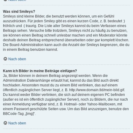
Was sind Smileys?
Smileys sind kleine Bilder, die benutzt werden können, um ein Gefühl
auszudrücken. Für jeden Smiley gibt es einen kurzen Code, z. B. bedeutet :)
fröhlich und :( traurig. Die Liste aller Smileys kannst du beim Verfassen eines
Beitrags sehen. Versuche bitte trotzdem, Smileys nicht zu häufig zu benutzen,
sie können einen Beitrag schnell unlesbar machen und ein Moderator könnte
deshalb deinen Beitrag entsprechend überarbeiten oder gar komplett löschen.
Die Board-Administration kann auch die Anzahl der Smileys begrenzen, die du
in einem Beitrag benutzen kannst.
Nach oben
Kann ich Bilder in meine Beiträge einfügen?
Ja, Bilder können in deinem Beitrag angezeigt werden. Wenn die
Administration Dateianhänge erlaubt hat, kannst du das Bild auch direkt
hochladen. Ansonsten musst du zu einem Bild verlinken, das auf einem
öffentlich zugänglichen Server liegt, z. B. http://www.domain.tld/mein-bild.gif.
Du kannst weder Bilder verlinken, die sich auf deinem eigenen PC befinden
(außer es ist ein öffentlich zugänglicher Server), noch zu Bildern, die nur nach
einer Anmeldung verfügbar sind, z. B. Hotmail- oder Yahoo-Mailboxen, mit
einem Passwort geschützte Seiten usw. Um das Bild anzuzeigen, benutze den
BBCode-Tag „[img]“.
Nach oben