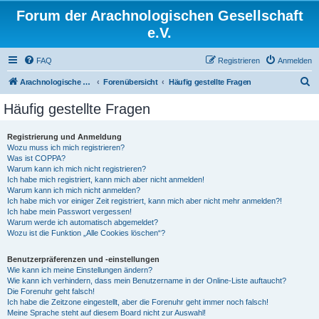
Forum der Arachnologischen Gesellschaft
e.V.
FAQ
Registrieren
Anmelden
S
Arachnologische Gesellschaft e. V.
Forenübersicht
Häufig gestellte Fragen
u
Häufig gestellte Fragen
c
h
Registrierung und Anmeldung
Wozu muss ich mich registrieren?
e
Was ist COPPA?
Warum kann ich mich nicht registrieren?
Ich habe mich registriert, kann mich aber nicht anmelden!
Warum kann ich mich nicht anmelden?
Ich habe mich vor einiger Zeit registriert, kann mich aber nicht mehr anmelden?!
Ich habe mein Passwort vergessen!
Warum werde ich automatisch abgemeldet?
Wozu ist die Funktion „Alle Cookies löschen“?
Benutzerpräferenzen und -einstellungen
Wie kann ich meine Einstellungen ändern?
Wie kann ich verhindern, dass mein Benutzername in der Online-Liste auftaucht?
Die Forenuhr geht falsch!
Ich habe die Zeitzone eingestellt, aber die Forenuhr geht immer noch falsch!
Meine Sprache steht auf diesem Board nicht zur Auswahl!