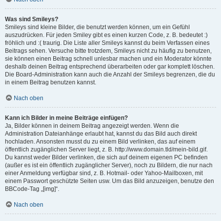
Was sind Smileys?
Smileys sind kleine Bilder, die benutzt werden können, um ein Gefühl
auszudrücken. Für jeden Smiley gibt es einen kurzen Code, z. B. bedeutet :)
fröhlich und :( traurig. Die Liste aller Smileys kannst du beim Verfassen eines
Beitrags sehen. Versuche bitte trotzdem, Smileys nicht zu häufig zu benutzen,
sie können einen Beitrag schnell unlesbar machen und ein Moderator könnte
deshalb deinen Beitrag entsprechend überarbeiten oder gar komplett löschen.
Die Board-Administration kann auch die Anzahl der Smileys begrenzen, die du
in einem Beitrag benutzen kannst.
Nach oben
Kann ich Bilder in meine Beiträge einfügen?
Ja, Bilder können in deinem Beitrag angezeigt werden. Wenn die
Administration Dateianhänge erlaubt hat, kannst du das Bild auch direkt
hochladen. Ansonsten musst du zu einem Bild verlinken, das auf einem
öffentlich zugänglichen Server liegt, z. B. http://www.domain.tld/mein-bild.gif.
Du kannst weder Bilder verlinken, die sich auf deinem eigenen PC befinden
(außer es ist ein öffentlich zugänglicher Server), noch zu Bildern, die nur nach
einer Anmeldung verfügbar sind, z. B. Hotmail- oder Yahoo-Mailboxen, mit
einem Passwort geschützte Seiten usw. Um das Bild anzuzeigen, benutze den
BBCode-Tag „[img]“.
Nach oben