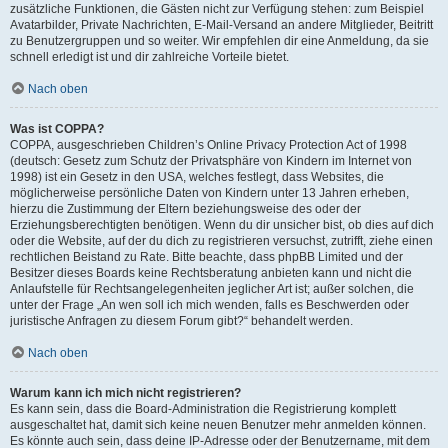
zusätzliche Funktionen, die Gästen nicht zur Verfügung stehen: zum Beispiel
Avatarbilder, Private Nachrichten, E-Mail-Versand an andere Mitglieder, Beitritt
zu Benutzergruppen und so weiter. Wir empfehlen dir eine Anmeldung, da sie
schnell erledigt ist und dir zahlreiche Vorteile bietet.
Nach oben
Was ist COPPA?
COPPA, ausgeschrieben Children’s Online Privacy Protection Act of 1998
(deutsch: Gesetz zum Schutz der Privatsphäre von Kindern im Internet von
1998) ist ein Gesetz in den USA, welches festlegt, dass Websites, die
möglicherweise persönliche Daten von Kindern unter 13 Jahren erheben,
hierzu die Zustimmung der Eltern beziehungsweise des oder der
Erziehungsberechtigten benötigen. Wenn du dir unsicher bist, ob dies auf dich
oder die Website, auf der du dich zu registrieren versuchst, zutrifft, ziehe einen
rechtlichen Beistand zu Rate. Bitte beachte, dass phpBB Limited und der
Besitzer dieses Boards keine Rechtsberatung anbieten kann und nicht die
Anlaufstelle für Rechtsangelegenheiten jeglicher Art ist; außer solchen, die
unter der Frage „An wen soll ich mich wenden, falls es Beschwerden oder
juristische Anfragen zu diesem Forum gibt?“ behandelt werden.
Nach oben
Warum kann ich mich nicht registrieren?
Es kann sein, dass die Board-Administration die Registrierung komplett
ausgeschaltet hat, damit sich keine neuen Benutzer mehr anmelden können.
Es könnte auch sein, dass deine IP-Adresse oder der Benutzername, mit dem