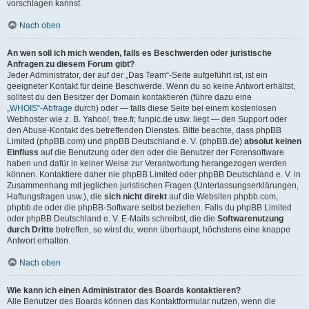
vorschlagen kannst.
Nach oben
An wen soll ich mich wenden, falls es Beschwerden oder juristische
Anfragen zu diesem Forum gibt?
Jeder Administrator, der auf der „Das Team“-Seite aufgeführt ist, ist ein
geeigneter Kontakt für deine Beschwerde. Wenn du so keine Antwort erhältst,
solltest du den Besitzer der Domain kontaktieren (führe dazu eine
„WHOIS“-Abfrage
durch) oder — falls diese Seite bei einem kostenlosen
Webhoster wie z. B. Yahoo!, free.fr, funpic.de usw. liegt — den Support oder
den Abuse-Kontakt des betreffenden Dienstes. Bitte beachte, dass phpBB
Limited (phpBB.com) und phpBB Deutschland e. V. (phpBB.de)
absolut keinen
Einfluss
auf die Benutzung oder den oder die Benutzer der Forensoftware
haben und dafür in keiner Weise zur Verantwortung herangezogen werden
können. Kontaktiere daher nie phpBB Limited oder phpBB Deutschland e. V. in
Zusammenhang mit jeglichen juristischen Fragen (Unterlassungserklärungen,
Haftungsfragen usw.), die
sich nicht direkt
auf die Websiten phpbb.com,
phpbb.de oder die phpBB-Software selbst beziehen. Falls du phpBB Limited
oder phpBB Deutschland e. V. E-Mails schreibst, die die
Softwarenutzung
durch Dritte
betreffen, so wirst du, wenn überhaupt, höchstens eine knappe
Antwort erhalten.
Nach oben
Wie kann ich einen Administrator des Boards kontaktieren?
Alle Benutzer des Boards können das Kontaktformular nutzen, wenn die