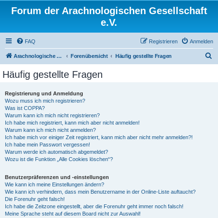
Forum der Arachnologischen Gesellschaft
e.V.
FAQ
Registrieren
Anmelden
S
Arachnologische Gesellschaft e. V.
Forenübersicht
Häufig gestellte Fragen
u
Häufig gestellte Fragen
c
h
Registrierung und Anmeldung
Wozu muss ich mich registrieren?
e
Was ist COPPA?
Warum kann ich mich nicht registrieren?
Ich habe mich registriert, kann mich aber nicht anmelden!
Warum kann ich mich nicht anmelden?
Ich habe mich vor einiger Zeit registriert, kann mich aber nicht mehr anmelden?!
Ich habe mein Passwort vergessen!
Warum werde ich automatisch abgemeldet?
Wozu ist die Funktion „Alle Cookies löschen“?
Benutzerpräferenzen und -einstellungen
Wie kann ich meine Einstellungen ändern?
Wie kann ich verhindern, dass mein Benutzername in der Online-Liste auftaucht?
Die Forenuhr geht falsch!
Ich habe die Zeitzone eingestellt, aber die Forenuhr geht immer noch falsch!
Meine Sprache steht auf diesem Board nicht zur Auswahl!