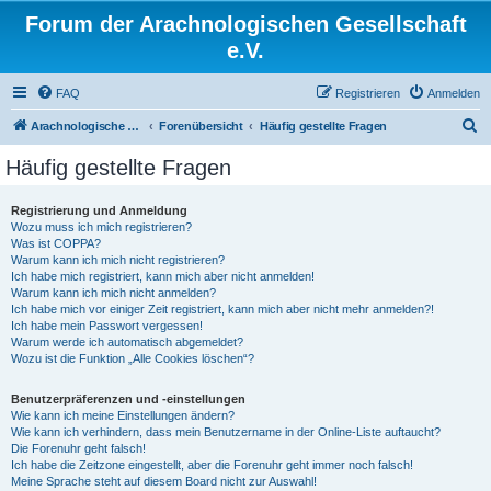
Forum der Arachnologischen Gesellschaft
e.V.
FAQ
Registrieren
Anmelden
S
Arachnologische Gesellschaft e. V.
Forenübersicht
Häufig gestellte Fragen
u
Häufig gestellte Fragen
c
h
Registrierung und Anmeldung
Wozu muss ich mich registrieren?
e
Was ist COPPA?
Warum kann ich mich nicht registrieren?
Ich habe mich registriert, kann mich aber nicht anmelden!
Warum kann ich mich nicht anmelden?
Ich habe mich vor einiger Zeit registriert, kann mich aber nicht mehr anmelden?!
Ich habe mein Passwort vergessen!
Warum werde ich automatisch abgemeldet?
Wozu ist die Funktion „Alle Cookies löschen“?
Benutzerpräferenzen und -einstellungen
Wie kann ich meine Einstellungen ändern?
Wie kann ich verhindern, dass mein Benutzername in der Online-Liste auftaucht?
Die Forenuhr geht falsch!
Ich habe die Zeitzone eingestellt, aber die Forenuhr geht immer noch falsch!
Meine Sprache steht auf diesem Board nicht zur Auswahl!