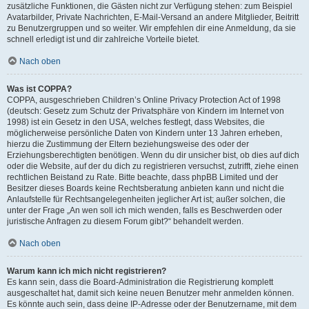
zusätzliche Funktionen, die Gästen nicht zur Verfügung stehen: zum Beispiel
Avatarbilder, Private Nachrichten, E-Mail-Versand an andere Mitglieder, Beitritt
zu Benutzergruppen und so weiter. Wir empfehlen dir eine Anmeldung, da sie
schnell erledigt ist und dir zahlreiche Vorteile bietet.
Nach oben
Was ist COPPA?
COPPA, ausgeschrieben Children’s Online Privacy Protection Act of 1998
(deutsch: Gesetz zum Schutz der Privatsphäre von Kindern im Internet von
1998) ist ein Gesetz in den USA, welches festlegt, dass Websites, die
möglicherweise persönliche Daten von Kindern unter 13 Jahren erheben,
hierzu die Zustimmung der Eltern beziehungsweise des oder der
Erziehungsberechtigten benötigen. Wenn du dir unsicher bist, ob dies auf dich
oder die Website, auf der du dich zu registrieren versuchst, zutrifft, ziehe einen
rechtlichen Beistand zu Rate. Bitte beachte, dass phpBB Limited und der
Besitzer dieses Boards keine Rechtsberatung anbieten kann und nicht die
Anlaufstelle für Rechtsangelegenheiten jeglicher Art ist; außer solchen, die
unter der Frage „An wen soll ich mich wenden, falls es Beschwerden oder
juristische Anfragen zu diesem Forum gibt?“ behandelt werden.
Nach oben
Warum kann ich mich nicht registrieren?
Es kann sein, dass die Board-Administration die Registrierung komplett
ausgeschaltet hat, damit sich keine neuen Benutzer mehr anmelden können.
Es könnte auch sein, dass deine IP-Adresse oder der Benutzername, mit dem