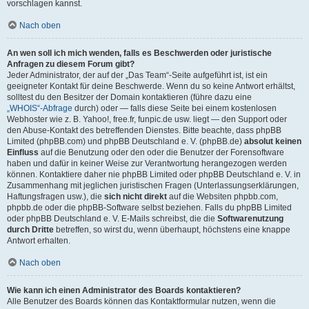
vorschlagen kannst.
Nach oben
An wen soll ich mich wenden, falls es Beschwerden oder juristische
Anfragen zu diesem Forum gibt?
Jeder Administrator, der auf der „Das Team“-Seite aufgeführt ist, ist ein
geeigneter Kontakt für deine Beschwerde. Wenn du so keine Antwort erhältst,
solltest du den Besitzer der Domain kontaktieren (führe dazu eine
„WHOIS“-Abfrage
durch) oder — falls diese Seite bei einem kostenlosen
Webhoster wie z. B. Yahoo!, free.fr, funpic.de usw. liegt — den Support oder
den Abuse-Kontakt des betreffenden Dienstes. Bitte beachte, dass phpBB
Limited (phpBB.com) und phpBB Deutschland e. V. (phpBB.de)
absolut keinen
Einfluss
auf die Benutzung oder den oder die Benutzer der Forensoftware
haben und dafür in keiner Weise zur Verantwortung herangezogen werden
können. Kontaktiere daher nie phpBB Limited oder phpBB Deutschland e. V. in
Zusammenhang mit jeglichen juristischen Fragen (Unterlassungserklärungen,
Haftungsfragen usw.), die
sich nicht direkt
auf die Websiten phpbb.com,
phpbb.de oder die phpBB-Software selbst beziehen. Falls du phpBB Limited
oder phpBB Deutschland e. V. E-Mails schreibst, die die
Softwarenutzung
durch Dritte
betreffen, so wirst du, wenn überhaupt, höchstens eine knappe
Antwort erhalten.
Nach oben
Wie kann ich einen Administrator des Boards kontaktieren?
Alle Benutzer des Boards können das Kontaktformular nutzen, wenn die