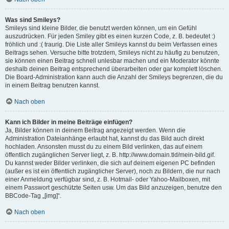
Was sind Smileys?
Smileys sind kleine Bilder, die benutzt werden können, um ein Gefühl
auszudrücken. Für jeden Smiley gibt es einen kurzen Code, z. B. bedeutet :)
fröhlich und :( traurig. Die Liste aller Smileys kannst du beim Verfassen eines
Beitrags sehen. Versuche bitte trotzdem, Smileys nicht zu häufig zu benutzen,
sie können einen Beitrag schnell unlesbar machen und ein Moderator könnte
deshalb deinen Beitrag entsprechend überarbeiten oder gar komplett löschen.
Die Board-Administration kann auch die Anzahl der Smileys begrenzen, die du
in einem Beitrag benutzen kannst.
Nach oben
Kann ich Bilder in meine Beiträge einfügen?
Ja, Bilder können in deinem Beitrag angezeigt werden. Wenn die
Administration Dateianhänge erlaubt hat, kannst du das Bild auch direkt
hochladen. Ansonsten musst du zu einem Bild verlinken, das auf einem
öffentlich zugänglichen Server liegt, z. B. http://www.domain.tld/mein-bild.gif.
Du kannst weder Bilder verlinken, die sich auf deinem eigenen PC befinden
(außer es ist ein öffentlich zugänglicher Server), noch zu Bildern, die nur nach
einer Anmeldung verfügbar sind, z. B. Hotmail- oder Yahoo-Mailboxen, mit
einem Passwort geschützte Seiten usw. Um das Bild anzuzeigen, benutze den
BBCode-Tag „[img]“.
Nach oben