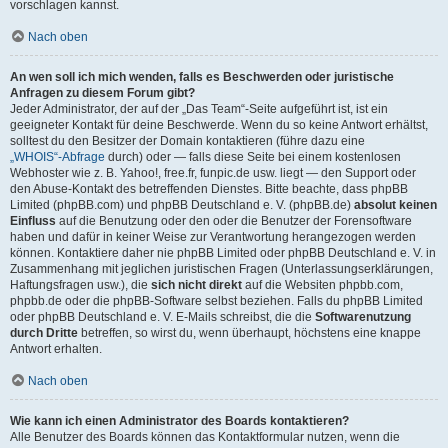
vorschlagen kannst.
Nach oben
An wen soll ich mich wenden, falls es Beschwerden oder juristische
Anfragen zu diesem Forum gibt?
Jeder Administrator, der auf der „Das Team“-Seite aufgeführt ist, ist ein
geeigneter Kontakt für deine Beschwerde. Wenn du so keine Antwort erhältst,
solltest du den Besitzer der Domain kontaktieren (führe dazu eine
„WHOIS“-Abfrage
durch) oder — falls diese Seite bei einem kostenlosen
Webhoster wie z. B. Yahoo!, free.fr, funpic.de usw. liegt — den Support oder
den Abuse-Kontakt des betreffenden Dienstes. Bitte beachte, dass phpBB
Limited (phpBB.com) und phpBB Deutschland e. V. (phpBB.de)
absolut keinen
Einfluss
auf die Benutzung oder den oder die Benutzer der Forensoftware
haben und dafür in keiner Weise zur Verantwortung herangezogen werden
können. Kontaktiere daher nie phpBB Limited oder phpBB Deutschland e. V. in
Zusammenhang mit jeglichen juristischen Fragen (Unterlassungserklärungen,
Haftungsfragen usw.), die
sich nicht direkt
auf die Websiten phpbb.com,
phpbb.de oder die phpBB-Software selbst beziehen. Falls du phpBB Limited
oder phpBB Deutschland e. V. E-Mails schreibst, die die
Softwarenutzung
durch Dritte
betreffen, so wirst du, wenn überhaupt, höchstens eine knappe
Antwort erhalten.
Nach oben
Wie kann ich einen Administrator des Boards kontaktieren?
Alle Benutzer des Boards können das Kontaktformular nutzen, wenn die