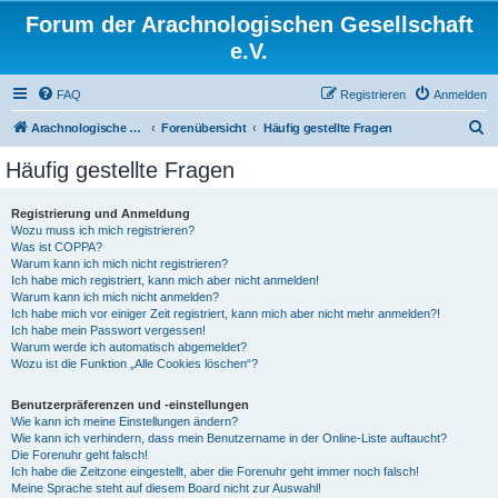
Forum der Arachnologischen Gesellschaft
e.V.
FAQ
Registrieren
Anmelden
S
Arachnologische Gesellschaft e. V.
Forenübersicht
Häufig gestellte Fragen
u
Häufig gestellte Fragen
c
h
Registrierung und Anmeldung
Wozu muss ich mich registrieren?
e
Was ist COPPA?
Warum kann ich mich nicht registrieren?
Ich habe mich registriert, kann mich aber nicht anmelden!
Warum kann ich mich nicht anmelden?
Ich habe mich vor einiger Zeit registriert, kann mich aber nicht mehr anmelden?!
Ich habe mein Passwort vergessen!
Warum werde ich automatisch abgemeldet?
Wozu ist die Funktion „Alle Cookies löschen“?
Benutzerpräferenzen und -einstellungen
Wie kann ich meine Einstellungen ändern?
Wie kann ich verhindern, dass mein Benutzername in der Online-Liste auftaucht?
Die Forenuhr geht falsch!
Ich habe die Zeitzone eingestellt, aber die Forenuhr geht immer noch falsch!
Meine Sprache steht auf diesem Board nicht zur Auswahl!