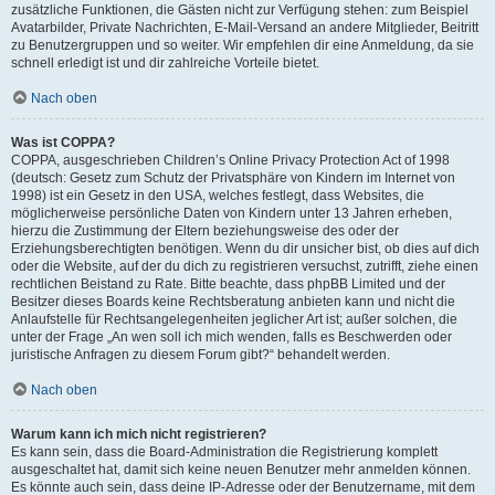
zusätzliche Funktionen, die Gästen nicht zur Verfügung stehen: zum Beispiel
Avatarbilder, Private Nachrichten, E-Mail-Versand an andere Mitglieder, Beitritt
zu Benutzergruppen und so weiter. Wir empfehlen dir eine Anmeldung, da sie
schnell erledigt ist und dir zahlreiche Vorteile bietet.
Nach oben
Was ist COPPA?
COPPA, ausgeschrieben Children’s Online Privacy Protection Act of 1998
(deutsch: Gesetz zum Schutz der Privatsphäre von Kindern im Internet von
1998) ist ein Gesetz in den USA, welches festlegt, dass Websites, die
möglicherweise persönliche Daten von Kindern unter 13 Jahren erheben,
hierzu die Zustimmung der Eltern beziehungsweise des oder der
Erziehungsberechtigten benötigen. Wenn du dir unsicher bist, ob dies auf dich
oder die Website, auf der du dich zu registrieren versuchst, zutrifft, ziehe einen
rechtlichen Beistand zu Rate. Bitte beachte, dass phpBB Limited und der
Besitzer dieses Boards keine Rechtsberatung anbieten kann und nicht die
Anlaufstelle für Rechtsangelegenheiten jeglicher Art ist; außer solchen, die
unter der Frage „An wen soll ich mich wenden, falls es Beschwerden oder
juristische Anfragen zu diesem Forum gibt?“ behandelt werden.
Nach oben
Warum kann ich mich nicht registrieren?
Es kann sein, dass die Board-Administration die Registrierung komplett
ausgeschaltet hat, damit sich keine neuen Benutzer mehr anmelden können.
Es könnte auch sein, dass deine IP-Adresse oder der Benutzername, mit dem