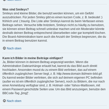
Was sind Smileys?
Smileys sind kleine Bilder, die benutzt werden können, um ein Gefühl
auszudrücken. Für jeden Smiley gibt es einen kurzen Code, z. B. bedeutet :)
fröhlich und :( traurig. Die Liste aller Smileys kannst du beim Verfassen eines
Beitrags sehen. Versuche bitte trotzdem, Smileys nicht zu häufig zu benutzen,
sie können einen Beitrag schnell unlesbar machen und ein Moderator könnte
deshalb deinen Beitrag entsprechend überarbeiten oder gar komplett löschen.
Die Board-Administration kann auch die Anzahl der Smileys begrenzen, die du
in einem Beitrag benutzen kannst.
Nach oben
Kann ich Bilder in meine Beiträge einfügen?
Ja, Bilder können in deinem Beitrag angezeigt werden. Wenn die
Administration Dateianhänge erlaubt hat, kannst du das Bild auch direkt
hochladen. Ansonsten musst du zu einem Bild verlinken, das auf einem
öffentlich zugänglichen Server liegt, z. B. http://www.domain.tld/mein-bild.gif.
Du kannst weder Bilder verlinken, die sich auf deinem eigenen PC befinden
(außer es ist ein öffentlich zugänglicher Server), noch zu Bildern, die nur nach
einer Anmeldung verfügbar sind, z. B. Hotmail- oder Yahoo-Mailboxen, mit
einem Passwort geschützte Seiten usw. Um das Bild anzuzeigen, benutze den
BBCode-Tag „[img]“.
Nach oben