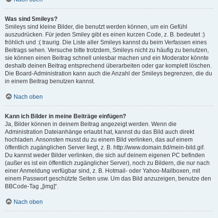
Was sind Smileys?
Smileys sind kleine Bilder, die benutzt werden können, um ein Gefühl
auszudrücken. Für jeden Smiley gibt es einen kurzen Code, z. B. bedeutet :)
fröhlich und :( traurig. Die Liste aller Smileys kannst du beim Verfassen eines
Beitrags sehen. Versuche bitte trotzdem, Smileys nicht zu häufig zu benutzen,
sie können einen Beitrag schnell unlesbar machen und ein Moderator könnte
deshalb deinen Beitrag entsprechend überarbeiten oder gar komplett löschen.
Die Board-Administration kann auch die Anzahl der Smileys begrenzen, die du
in einem Beitrag benutzen kannst.
Nach oben
Kann ich Bilder in meine Beiträge einfügen?
Ja, Bilder können in deinem Beitrag angezeigt werden. Wenn die
Administration Dateianhänge erlaubt hat, kannst du das Bild auch direkt
hochladen. Ansonsten musst du zu einem Bild verlinken, das auf einem
öffentlich zugänglichen Server liegt, z. B. http://www.domain.tld/mein-bild.gif.
Du kannst weder Bilder verlinken, die sich auf deinem eigenen PC befinden
(außer es ist ein öffentlich zugänglicher Server), noch zu Bildern, die nur nach
einer Anmeldung verfügbar sind, z. B. Hotmail- oder Yahoo-Mailboxen, mit
einem Passwort geschützte Seiten usw. Um das Bild anzuzeigen, benutze den
BBCode-Tag „[img]“.
Nach oben