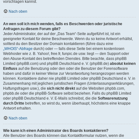
vorschlagen kannst.
Nach oben
An wen soll ich mich wenden, falls es Beschwerden oder juristische
Anfragen zu diesem Forum gibt?
Jeder Administrator, der auf der „Das Team“-Seite aufgeführt ist, ist ein
geeigneter Kontakt für deine Beschwerde. Wenn du so keine Antwort erhältst,
solltest du den Besitzer der Domain kontaktieren (führe dazu eine
„WHOIS“-Abfrage
durch) oder — falls diese Seite bei einem kostenlosen
Webhoster wie z. B. Yahoo!, free.fr, funpic.de usw. liegt — den Support oder
den Abuse-Kontakt des betreffenden Dienstes. Bitte beachte, dass phpBB
Limited (phpBB.com) und phpBB Deutschland e. V. (phpBB.de)
absolut keinen
Einfluss
auf die Benutzung oder den oder die Benutzer der Forensoftware
haben und dafür in keiner Weise zur Verantwortung herangezogen werden
können. Kontaktiere daher nie phpBB Limited oder phpBB Deutschland e. V. in
Zusammenhang mit jeglichen juristischen Fragen (Unterlassungserklärungen,
Haftungsfragen usw.), die
sich nicht direkt
auf die Websiten phpbb.com,
phpbb.de oder die phpBB-Software selbst beziehen. Falls du phpBB Limited
oder phpBB Deutschland e. V. E-Mails schreibst, die die
Softwarenutzung
durch Dritte
betreffen, so wirst du, wenn überhaupt, höchstens eine knappe
Antwort erhalten.
Nach oben
Wie kann ich einen Administrator des Boards kontaktieren?
Alle Benutzer des Boards können das Kontaktformular nutzen, wenn die