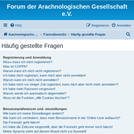
Forum der Arachnologischen Gesellschaft
e.V.
FAQ
Registrieren
Anmelden
S
Arachnologische Gesellschaft e. V.
Forenübersicht
Häufig gestellte Fragen
u
Häufig gestellte Fragen
c
h
Registrierung und Anmeldung
Wozu muss ich mich registrieren?
e
Was ist COPPA?
Warum kann ich mich nicht registrieren?
Ich habe mich registriert, kann mich aber nicht anmelden!
Warum kann ich mich nicht anmelden?
Ich habe mich vor einiger Zeit registriert, kann mich aber nicht mehr anmelden?!
Ich habe mein Passwort vergessen!
Warum werde ich automatisch abgemeldet?
Wozu ist die Funktion „Alle Cookies löschen“?
Benutzerpräferenzen und -einstellungen
Wie kann ich meine Einstellungen ändern?
Wie kann ich verhindern, dass mein Benutzername in der Online-Liste auftaucht?
Die Forenuhr geht falsch!
Ich habe die Zeitzone eingestellt, aber die Forenuhr geht immer noch falsch!
Meine Sprache steht auf diesem Board nicht zur Auswahl!