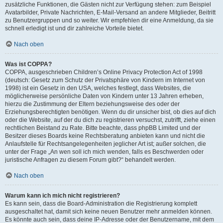
zusätzliche Funktionen, die Gästen nicht zur Verfügung stehen: zum Beispiel
Avatarbilder, Private Nachrichten, E-Mail-Versand an andere Mitglieder, Beitritt
zu Benutzergruppen und so weiter. Wir empfehlen dir eine Anmeldung, da sie
schnell erledigt ist und dir zahlreiche Vorteile bietet.
Nach oben
Was ist COPPA?
COPPA, ausgeschrieben Children’s Online Privacy Protection Act of 1998
(deutsch: Gesetz zum Schutz der Privatsphäre von Kindern im Internet von
1998) ist ein Gesetz in den USA, welches festlegt, dass Websites, die
möglicherweise persönliche Daten von Kindern unter 13 Jahren erheben,
hierzu die Zustimmung der Eltern beziehungsweise des oder der
Erziehungsberechtigten benötigen. Wenn du dir unsicher bist, ob dies auf dich
oder die Website, auf der du dich zu registrieren versuchst, zutrifft, ziehe einen
rechtlichen Beistand zu Rate. Bitte beachte, dass phpBB Limited und der
Besitzer dieses Boards keine Rechtsberatung anbieten kann und nicht die
Anlaufstelle für Rechtsangelegenheiten jeglicher Art ist; außer solchen, die
unter der Frage „An wen soll ich mich wenden, falls es Beschwerden oder
juristische Anfragen zu diesem Forum gibt?“ behandelt werden.
Nach oben
Warum kann ich mich nicht registrieren?
Es kann sein, dass die Board-Administration die Registrierung komplett
ausgeschaltet hat, damit sich keine neuen Benutzer mehr anmelden können.
Es könnte auch sein, dass deine IP-Adresse oder der Benutzername, mit dem