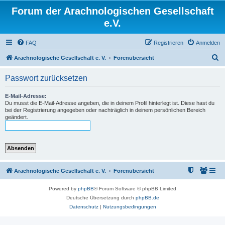
Forum der Arachnologischen Gesellschaft
e.V.
FAQ
Registrieren
Anmelden
S
Arachnologische Gesellschaft e. V.
Forenübersicht
u
Passwort zurücksetzen
c
h
E-Mail-Adresse:
Du musst die E-Mail-Adresse angeben, die in deinem Profil hinterlegt ist. Diese hast du
e
bei der Registrierung angegeben oder nachträglich in deinem persönlichen Bereich
geändert.
Arachnologische Gesellschaft e. V.
Forenübersicht
Powered by
phpBB
® Forum Software © phpBB Limited
Deutsche Übersetzung durch
phpBB.de
Datenschutz
|
Nutzungsbedingungen