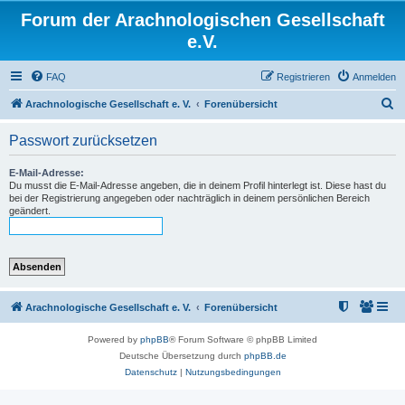
Forum der Arachnologischen Gesellschaft
e.V.
FAQ
Registrieren
Anmelden
S
Arachnologische Gesellschaft e. V.
Forenübersicht
u
Passwort zurücksetzen
c
h
E-Mail-Adresse:
Du musst die E-Mail-Adresse angeben, die in deinem Profil hinterlegt ist. Diese hast du
e
bei der Registrierung angegeben oder nachträglich in deinem persönlichen Bereich
geändert.
Arachnologische Gesellschaft e. V.
Forenübersicht
Powered by
phpBB
® Forum Software © phpBB Limited
Deutsche Übersetzung durch
phpBB.de
Datenschutz
|
Nutzungsbedingungen