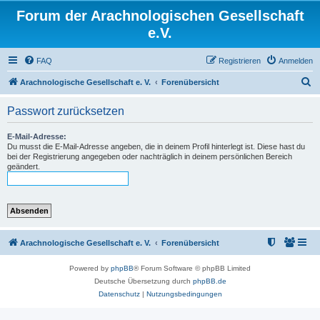
Forum der Arachnologischen Gesellschaft
e.V.
FAQ
Registrieren
Anmelden
S
Arachnologische Gesellschaft e. V.
Forenübersicht
u
Passwort zurücksetzen
c
h
E-Mail-Adresse:
Du musst die E-Mail-Adresse angeben, die in deinem Profil hinterlegt ist. Diese hast du
e
bei der Registrierung angegeben oder nachträglich in deinem persönlichen Bereich
geändert.
Arachnologische Gesellschaft e. V.
Forenübersicht
Powered by
phpBB
® Forum Software © phpBB Limited
Deutsche Übersetzung durch
phpBB.de
Datenschutz
|
Nutzungsbedingungen