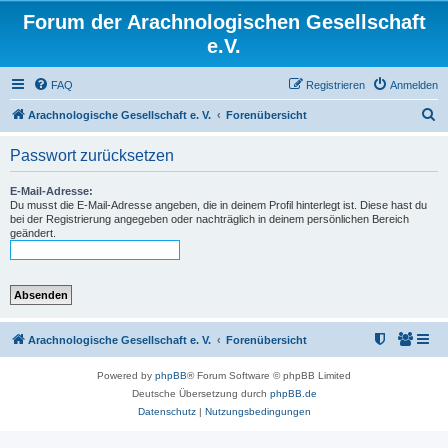
Forum der Arachnologischen Gesellschaft
e.V.
FAQ
Registrieren
Anmelden
S
Arachnologische Gesellschaft e. V.
Forenübersicht
u
Passwort zurücksetzen
c
h
E-Mail-Adresse:
Du musst die E-Mail-Adresse angeben, die in deinem Profil hinterlegt ist. Diese hast du
e
bei der Registrierung angegeben oder nachträglich in deinem persönlichen Bereich
geändert.
Arachnologische Gesellschaft e. V.
Forenübersicht
Powered by
phpBB
® Forum Software © phpBB Limited
Deutsche Übersetzung durch
phpBB.de
Datenschutz
|
Nutzungsbedingungen