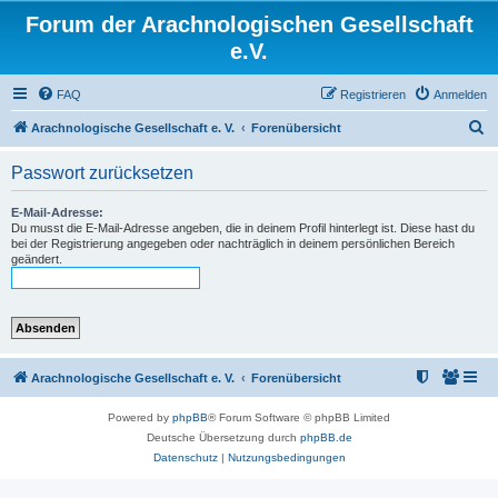
Forum der Arachnologischen Gesellschaft
e.V.
FAQ
Registrieren
Anmelden
S
Arachnologische Gesellschaft e. V.
Forenübersicht
u
Passwort zurücksetzen
c
h
E-Mail-Adresse:
Du musst die E-Mail-Adresse angeben, die in deinem Profil hinterlegt ist. Diese hast du
e
bei der Registrierung angegeben oder nachträglich in deinem persönlichen Bereich
geändert.
Arachnologische Gesellschaft e. V.
Forenübersicht
Powered by
phpBB
® Forum Software © phpBB Limited
Deutsche Übersetzung durch
phpBB.de
Datenschutz
|
Nutzungsbedingungen