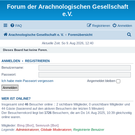
Forum der Arachnologischen Gesellschaft
e.V.
FAQ
Registrieren
Anmelden
S
Arachnologische Gesellschaft e. V.
Forenübersicht
u
Aktuelle Zeit: So 9. Aug 2026, 12:40
c
Dieses Board hat keine Foren.
h
ANMELDEN
•
REGISTRIEREN
e
Benutzername:
Passwort:
Ich habe mein Passwort vergessen
Angemeldet bleiben
WER IST ONLINE?
Insgesamt sind
46
Besucher online :: 2 sichtbare Mitglieder, 0 unsichtbare Mitglieder und
44 Gäste (basierend auf den aktiven Besuchern der letzten 5 Minuten)
Der Besucherrekord liegt bei
1726
Besuchern, die am Do 14. Aug 2025, 10:39 gleichzeitig
online waren.
Mitglieder:
Bing [Bot]
,
Semrush [Bot]
Legende:
Administratoren
,
Globale Moderatoren
,
Registrierte Benutzer