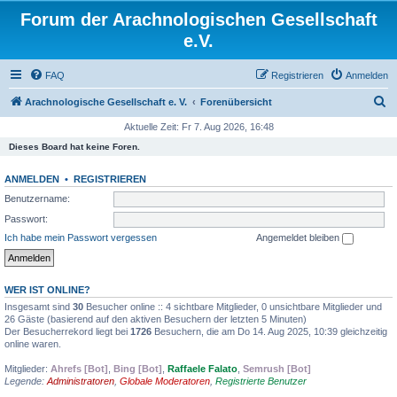
Forum der Arachnologischen Gesellschaft
e.V.
FAQ
Registrieren
Anmelden
S
Arachnologische Gesellschaft e. V.
Forenübersicht
u
Aktuelle Zeit: Fr 7. Aug 2026, 16:48
c
Dieses Board hat keine Foren.
h
ANMELDEN
•
REGISTRIEREN
e
Benutzername:
Passwort:
Ich habe mein Passwort vergessen
Angemeldet bleiben
WER IST ONLINE?
Insgesamt sind
30
Besucher online :: 4 sichtbare Mitglieder, 0 unsichtbare Mitglieder und
26 Gäste (basierend auf den aktiven Besuchern der letzten 5 Minuten)
Der Besucherrekord liegt bei
1726
Besuchern, die am Do 14. Aug 2025, 10:39 gleichzeitig
online waren.
Mitglieder:
Ahrefs [Bot]
,
Bing [Bot]
,
Raffaele Falato
,
Semrush [Bot]
Legende:
Administratoren
,
Globale Moderatoren
,
Registrierte Benutzer