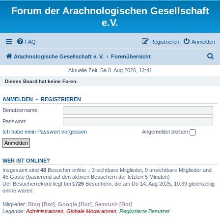
Forum der Arachnologischen Gesellschaft
e.V.
FAQ
Registrieren
Anmelden
S
Arachnologische Gesellschaft e. V.
Forenübersicht
u
Aktuelle Zeit: Sa 8. Aug 2026, 12:41
c
Dieses Board hat keine Foren.
h
ANMELDEN
•
REGISTRIEREN
e
Benutzername:
Passwort:
Ich habe mein Passwort vergessen
Angemeldet bleiben
WER IST ONLINE?
Insgesamt sind
48
Besucher online :: 3 sichtbare Mitglieder, 0 unsichtbare Mitglieder und
45 Gäste (basierend auf den aktiven Besuchern der letzten 5 Minuten)
Der Besucherrekord liegt bei
1726
Besuchern, die am Do 14. Aug 2025, 10:39 gleichzeitig
online waren.
Mitglieder:
Bing [Bot]
,
Google [Bot]
,
Semrush [Bot]
Legende:
Administratoren
,
Globale Moderatoren
,
Registrierte Benutzer