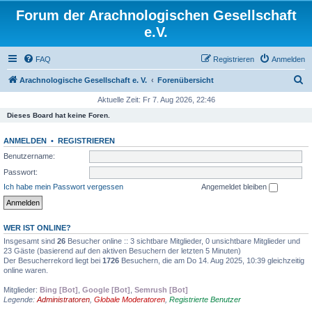
Forum der Arachnologischen Gesellschaft
e.V.
FAQ
Registrieren
Anmelden
S
Arachnologische Gesellschaft e. V.
Forenübersicht
u
Aktuelle Zeit: Fr 7. Aug 2026, 22:46
c
Dieses Board hat keine Foren.
h
ANMELDEN
•
REGISTRIEREN
e
Benutzername:
Passwort:
Ich habe mein Passwort vergessen
Angemeldet bleiben
WER IST ONLINE?
Insgesamt sind
26
Besucher online :: 3 sichtbare Mitglieder, 0 unsichtbare Mitglieder und
23 Gäste (basierend auf den aktiven Besuchern der letzten 5 Minuten)
Der Besucherrekord liegt bei
1726
Besuchern, die am Do 14. Aug 2025, 10:39 gleichzeitig
online waren.
Mitglieder:
Bing [Bot]
,
Google [Bot]
,
Semrush [Bot]
Legende:
Administratoren
,
Globale Moderatoren
,
Registrierte Benutzer