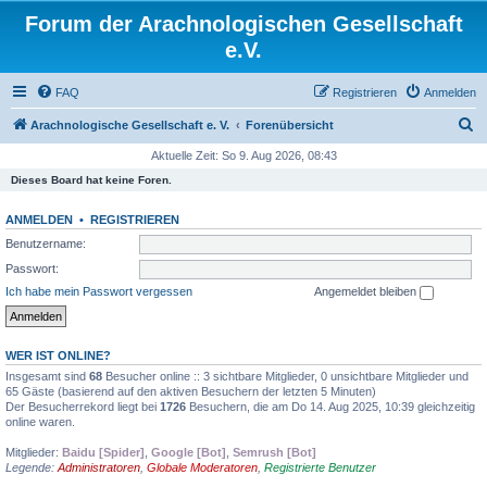
Forum der Arachnologischen Gesellschaft
e.V.
FAQ
Registrieren
Anmelden
S
Arachnologische Gesellschaft e. V.
Forenübersicht
u
Aktuelle Zeit: So 9. Aug 2026, 08:43
c
Dieses Board hat keine Foren.
h
ANMELDEN
•
REGISTRIEREN
e
Benutzername:
Passwort:
Ich habe mein Passwort vergessen
Angemeldet bleiben
WER IST ONLINE?
Insgesamt sind
68
Besucher online :: 3 sichtbare Mitglieder, 0 unsichtbare Mitglieder und
65 Gäste (basierend auf den aktiven Besuchern der letzten 5 Minuten)
Der Besucherrekord liegt bei
1726
Besuchern, die am Do 14. Aug 2025, 10:39 gleichzeitig
online waren.
Mitglieder:
Baidu [Spider]
,
Google [Bot]
,
Semrush [Bot]
Legende:
Administratoren
,
Globale Moderatoren
,
Registrierte Benutzer