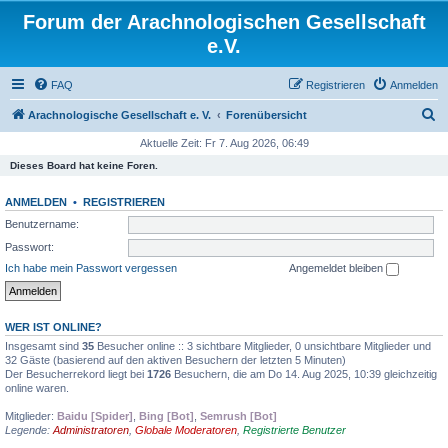
Forum der Arachnologischen Gesellschaft
e.V.
FAQ
Registrieren
Anmelden
S
Arachnologische Gesellschaft e. V.
Forenübersicht
u
Aktuelle Zeit: Fr 7. Aug 2026, 06:49
c
Dieses Board hat keine Foren.
h
ANMELDEN
•
REGISTRIEREN
e
Benutzername:
Passwort:
Ich habe mein Passwort vergessen
Angemeldet bleiben
WER IST ONLINE?
Insgesamt sind
35
Besucher online :: 3 sichtbare Mitglieder, 0 unsichtbare Mitglieder und
32 Gäste (basierend auf den aktiven Besuchern der letzten 5 Minuten)
Der Besucherrekord liegt bei
1726
Besuchern, die am Do 14. Aug 2025, 10:39 gleichzeitig
online waren.
Mitglieder:
Baidu [Spider]
,
Bing [Bot]
,
Semrush [Bot]
Legende:
Administratoren
,
Globale Moderatoren
,
Registrierte Benutzer