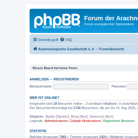
Forum der Arachno
Forum europäischer Spinnentiere
Schnellzugriff
FAQ
Arachnologische Gesellschaft e. V.
Forenübersicht
Dieses Board hat keine Foren.
ANMELDEN
•
REGISTRIEREN
Benutzername:
Passwort:
WER IST ONLINE?
Insgesamt sind
18
Besucher online :: 3 sichtbare Mitglieder, 0 unsichtba
Der Besucherrekord liegt bei
1726
Besuchern, die am Do 14. Aug 2025, 10
Mitglieder:
Baidu [Spider]
,
Bing [Bot]
,
Semrush [Bot]
Legende:
Administratoren
,
Globale Moderatoren
,
Registrierte Benutzer
STATISTIK
Beiträge insgesamt
7882
• Themen insgesamt
2424
• Mitglieder insgesa