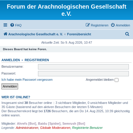
Forum der Arachnologischen Gesellschaft
e.V.
FAQ
Registrieren
Anmelden
S
Arachnologische Gesellschaft e. V.
Forenübersicht
u
Aktuelle Zeit: So 9. Aug 2026, 10:47
c
Dieses Board hat keine Foren.
h
ANMELDEN
•
REGISTRIEREN
e
Benutzername:
Passwort:
Ich habe mein Passwort vergessen
Angemeldet bleiben
WER IST ONLINE?
Insgesamt sind
38
Besucher online :: 3 sichtbare Mitglieder, 0 unsichtbare Mitglieder und
35 Gäste (basierend auf den aktiven Besuchern der letzten 5 Minuten)
Der Besucherrekord liegt bei
1726
Besuchern, die am Do 14. Aug 2025, 10:39 gleichzeitig
online waren.
Mitglieder:
Ahrefs [Bot]
,
Baidu [Spider]
,
Semrush [Bot]
Legende:
Administratoren
,
Globale Moderatoren
,
Registrierte Benutzer