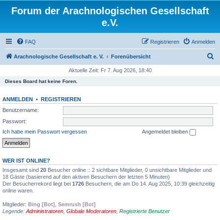
Forum der Arachnologischen Gesellschaft
e.V.
FAQ
Registrieren
Anmelden
S
Arachnologische Gesellschaft e. V.
Forenübersicht
u
Aktuelle Zeit: Fr 7. Aug 2026, 18:40
c
Dieses Board hat keine Foren.
h
ANMELDEN
•
REGISTRIEREN
e
Benutzername:
Passwort:
Ich habe mein Passwort vergessen
Angemeldet bleiben
WER IST ONLINE?
Insgesamt sind
20
Besucher online :: 2 sichtbare Mitglieder, 0 unsichtbare Mitglieder und
18 Gäste (basierend auf den aktiven Besuchern der letzten 5 Minuten)
Der Besucherrekord liegt bei
1726
Besuchern, die am Do 14. Aug 2025, 10:39 gleichzeitig
online waren.
Mitglieder:
Bing [Bot]
,
Semrush [Bot]
Legende:
Administratoren
,
Globale Moderatoren
,
Registrierte Benutzer