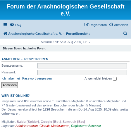
Forum der Arachnologischen Gesellschaft
e.V.
FAQ
Registrieren
Anmelden
S
Arachnologische Gesellschaft e. V.
Forenübersicht
u
Aktuelle Zeit: Sa 8. Aug 2026, 14:17
c
Dieses Board hat keine Foren.
h
ANMELDEN
•
REGISTRIEREN
e
Benutzername:
Passwort:
Ich habe mein Passwort vergessen
Angemeldet bleiben
WER IST ONLINE?
Insgesamt sind
80
Besucher online :: 3 sichtbare Mitglieder, 0 unsichtbare Mitglieder und
77 Gäste (basierend auf den aktiven Besuchern der letzten 5 Minuten)
Der Besucherrekord liegt bei
1726
Besuchern, die am Do 14. Aug 2025, 10:39 gleichzeitig
online waren.
Mitglieder:
Baidu [Spider]
,
Google [Bot]
,
Semrush [Bot]
Legende:
Administratoren
,
Globale Moderatoren
,
Registrierte Benutzer