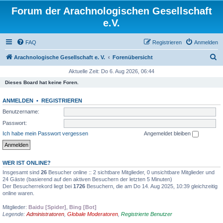
Forum der Arachnologischen Gesellschaft
e.V.
FAQ
Registrieren
Anmelden
S
Arachnologische Gesellschaft e. V.
Forenübersicht
u
Aktuelle Zeit: Do 6. Aug 2026, 06:44
c
Dieses Board hat keine Foren.
h
ANMELDEN
•
REGISTRIEREN
e
Benutzername:
Passwort:
Ich habe mein Passwort vergessen
Angemeldet bleiben
WER IST ONLINE?
Insgesamt sind
26
Besucher online :: 2 sichtbare Mitglieder, 0 unsichtbare Mitglieder und
24 Gäste (basierend auf den aktiven Besuchern der letzten 5 Minuten)
Der Besucherrekord liegt bei
1726
Besuchern, die am Do 14. Aug 2025, 10:39 gleichzeitig
online waren.
Mitglieder:
Baidu [Spider]
,
Bing [Bot]
Legende:
Administratoren
,
Globale Moderatoren
,
Registrierte Benutzer