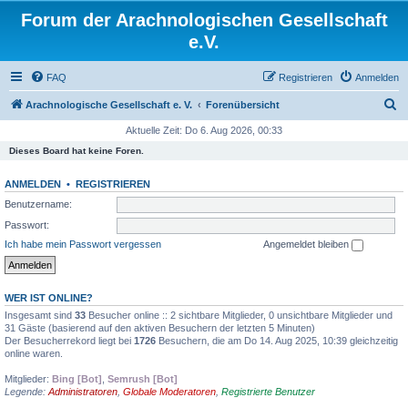
Forum der Arachnologischen Gesellschaft
e.V.
FAQ
Registrieren
Anmelden
S
Arachnologische Gesellschaft e. V.
Forenübersicht
u
Aktuelle Zeit: Do 6. Aug 2026, 00:33
c
Dieses Board hat keine Foren.
h
ANMELDEN
•
REGISTRIEREN
e
Benutzername:
Passwort:
Ich habe mein Passwort vergessen
Angemeldet bleiben
WER IST ONLINE?
Insgesamt sind
33
Besucher online :: 2 sichtbare Mitglieder, 0 unsichtbare Mitglieder und
31 Gäste (basierend auf den aktiven Besuchern der letzten 5 Minuten)
Der Besucherrekord liegt bei
1726
Besuchern, die am Do 14. Aug 2025, 10:39 gleichzeitig
online waren.
Mitglieder:
Bing [Bot]
,
Semrush [Bot]
Legende:
Administratoren
,
Globale Moderatoren
,
Registrierte Benutzer