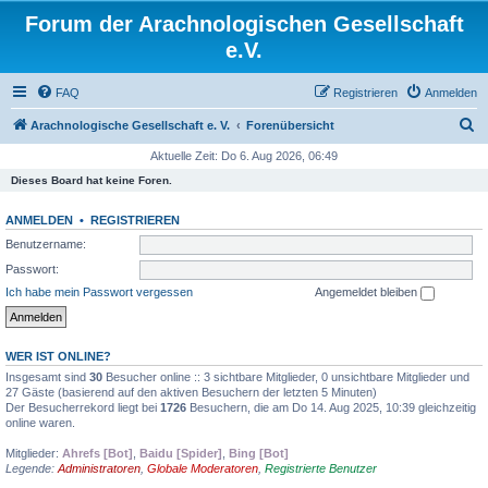
Forum der Arachnologischen Gesellschaft
e.V.
FAQ
Registrieren
Anmelden
S
Arachnologische Gesellschaft e. V.
Forenübersicht
u
Aktuelle Zeit: Do 6. Aug 2026, 06:49
c
Dieses Board hat keine Foren.
h
ANMELDEN
•
REGISTRIEREN
e
Benutzername:
Passwort:
Ich habe mein Passwort vergessen
Angemeldet bleiben
WER IST ONLINE?
Insgesamt sind
30
Besucher online :: 3 sichtbare Mitglieder, 0 unsichtbare Mitglieder und
27 Gäste (basierend auf den aktiven Besuchern der letzten 5 Minuten)
Der Besucherrekord liegt bei
1726
Besuchern, die am Do 14. Aug 2025, 10:39 gleichzeitig
online waren.
Mitglieder:
Ahrefs [Bot]
,
Baidu [Spider]
,
Bing [Bot]
Legende:
Administratoren
,
Globale Moderatoren
,
Registrierte Benutzer