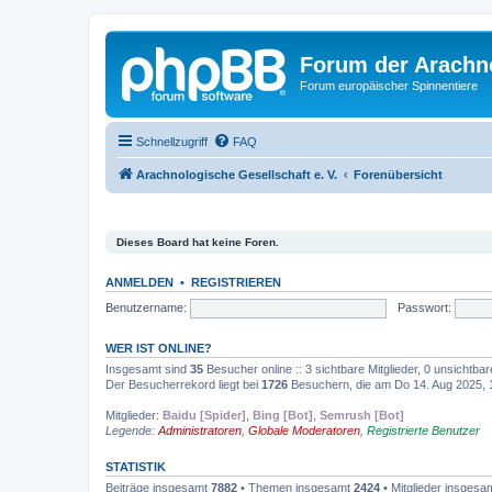
Forum der Arachno
Forum europäischer Spinnentiere
Schnellzugriff
FAQ
Arachnologische Gesellschaft e. V.
Forenübersicht
Dieses Board hat keine Foren.
ANMELDEN
•
REGISTRIEREN
Benutzername:
Passwort:
WER IST ONLINE?
Insgesamt sind
35
Besucher online :: 3 sichtbare Mitglieder, 0 unsichtba
Der Besucherrekord liegt bei
1726
Besuchern, die am Do 14. Aug 2025, 10
Mitglieder:
Baidu [Spider]
,
Bing [Bot]
,
Semrush [Bot]
Legende:
Administratoren
,
Globale Moderatoren
,
Registrierte Benutzer
STATISTIK
Beiträge insgesamt
7882
• Themen insgesamt
2424
• Mitglieder insgesa