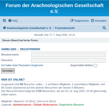
Forum der Arachnologischen Gesellschaft
e.V.
FAQ
Registrieren
Anmelden
S
Arachnologische Gesellschaft e. V.
Forenübersicht
u
Aktuelle Zeit: Fr 7. Aug 2026, 14:21
c
Dieses Board hat keine Foren.
h
ANMELDEN
•
REGISTRIEREN
e
Benutzername:
Passwort:
Ich habe mein Passwort vergessen
Angemeldet bleiben
WER IST ONLINE?
Insgesamt sind
68
Besucher online :: 2 sichtbare Mitglieder, 0 unsichtbare Mitglieder und
66 Gäste (basierend auf den aktiven Besuchern der letzten 5 Minuten)
Der Besucherrekord liegt bei
1726
Besuchern, die am Do 14. Aug 2025, 10:39 gleichzeitig
online waren.
Mitglieder:
Majestic-12 [Bot]
,
Semrush [Bot]
Legende:
Administratoren
,
Globale Moderatoren
,
Registrierte Benutzer