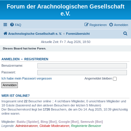
Forum der Arachnologischen Gesellschaft
e.V.
FAQ
Registrieren
Anmelden
S
Arachnologische Gesellschaft e. V.
Forenübersicht
u
Aktuelle Zeit: Fr 7. Aug 2026, 18:50
c
Dieses Board hat keine Foren.
h
ANMELDEN
•
REGISTRIEREN
e
Benutzername:
Passwort:
Ich habe mein Passwort vergessen
Angemeldet bleiben
WER IST ONLINE?
Insgesamt sind
22
Besucher online :: 4 sichtbare Mitglieder, 0 unsichtbare Mitglieder und
18 Gäste (basierend auf den aktiven Besuchern der letzten 5 Minuten)
Der Besucherrekord liegt bei
1726
Besuchern, die am Do 14. Aug 2025, 10:39 gleichzeitig
online waren.
Mitglieder:
Baidu [Spider]
,
Bing [Bot]
,
Google [Bot]
,
Semrush [Bot]
Legende:
Administratoren
,
Globale Moderatoren
,
Registrierte Benutzer