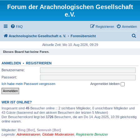
Forum der Arachnologischen Gesellschaft
e.V.
FAQ
Registrieren
Anmelden
S
Arachnologische Gesellschaft e. V.
Forenübersicht
u
Aktuelle Zeit: Mo 10. Aug 2026, 09:29
c
Dieses Board hat keine Foren.
h
ANMELDEN
•
REGISTRIEREN
e
Benutzername:
Passwort:
Ich habe mein Passwort vergessen
Angemeldet bleiben
WER IST ONLINE?
Insgesamt sind
45
Besucher online :: 2 sichtbare Mitglieder, 0 unsichtbare Mitglieder und
43 Gäste (basierend auf den aktiven Besuchern der letzten 5 Minuten)
Der Besucherrekord liegt bei
1726
Besuchern, die am Do 14. Aug 2025, 10:39 gleichzeitig
online waren.
Mitglieder:
Bing [Bot]
,
Semrush [Bot]
Legende:
Administratoren
,
Globale Moderatoren
,
Registrierte Benutzer