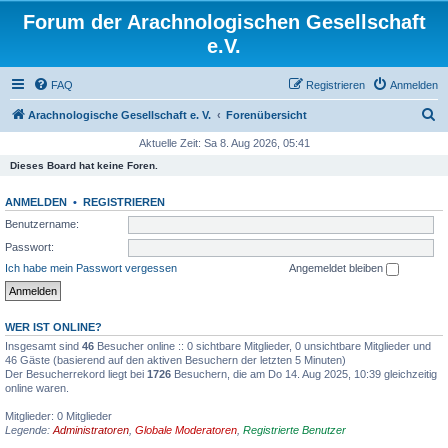
Forum der Arachnologischen Gesellschaft
e.V.
FAQ
Registrieren
Anmelden
S
Arachnologische Gesellschaft e. V.
Forenübersicht
u
Aktuelle Zeit: Sa 8. Aug 2026, 05:41
c
Dieses Board hat keine Foren.
h
ANMELDEN
•
REGISTRIEREN
e
Benutzername:
Passwort:
Ich habe mein Passwort vergessen
Angemeldet bleiben
WER IST ONLINE?
Insgesamt sind
46
Besucher online :: 0 sichtbare Mitglieder, 0 unsichtbare Mitglieder und
46 Gäste (basierend auf den aktiven Besuchern der letzten 5 Minuten)
Der Besucherrekord liegt bei
1726
Besuchern, die am Do 14. Aug 2025, 10:39 gleichzeitig
online waren.
Mitglieder: 0 Mitglieder
Legende:
Administratoren
,
Globale Moderatoren
,
Registrierte Benutzer