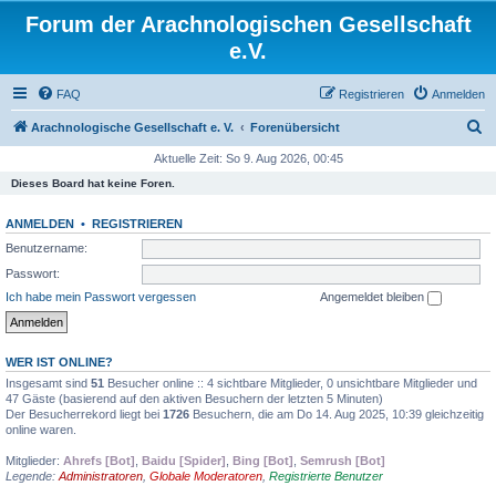
Forum der Arachnologischen Gesellschaft
e.V.
FAQ
Registrieren
Anmelden
S
Arachnologische Gesellschaft e. V.
Forenübersicht
u
Aktuelle Zeit: So 9. Aug 2026, 00:45
c
Dieses Board hat keine Foren.
h
ANMELDEN
•
REGISTRIEREN
e
Benutzername:
Passwort:
Ich habe mein Passwort vergessen
Angemeldet bleiben
WER IST ONLINE?
Insgesamt sind
51
Besucher online :: 4 sichtbare Mitglieder, 0 unsichtbare Mitglieder und
47 Gäste (basierend auf den aktiven Besuchern der letzten 5 Minuten)
Der Besucherrekord liegt bei
1726
Besuchern, die am Do 14. Aug 2025, 10:39 gleichzeitig
online waren.
Mitglieder:
Ahrefs [Bot]
,
Baidu [Spider]
,
Bing [Bot]
,
Semrush [Bot]
Legende:
Administratoren
,
Globale Moderatoren
,
Registrierte Benutzer