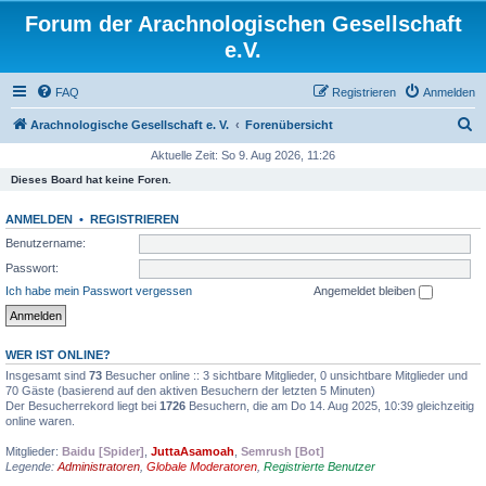
Forum der Arachnologischen Gesellschaft
e.V.
FAQ
Registrieren
Anmelden
S
Arachnologische Gesellschaft e. V.
Forenübersicht
u
Aktuelle Zeit: So 9. Aug 2026, 11:26
c
Dieses Board hat keine Foren.
h
ANMELDEN
•
REGISTRIEREN
e
Benutzername:
Passwort:
Ich habe mein Passwort vergessen
Angemeldet bleiben
WER IST ONLINE?
Insgesamt sind
73
Besucher online :: 3 sichtbare Mitglieder, 0 unsichtbare Mitglieder und
70 Gäste (basierend auf den aktiven Besuchern der letzten 5 Minuten)
Der Besucherrekord liegt bei
1726
Besuchern, die am Do 14. Aug 2025, 10:39 gleichzeitig
online waren.
Mitglieder:
Baidu [Spider]
,
JuttaAsamoah
,
Semrush [Bot]
Legende:
Administratoren
,
Globale Moderatoren
,
Registrierte Benutzer